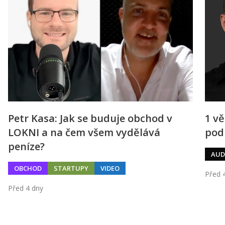
Petr Kasa: Jak se buduje obchod v
1 vě
LOKNI a na čem všem vydělává
pod
peníze?
AUD
OBCHOD
STARTUPY
VIDEO
Před 
Před 4 dny