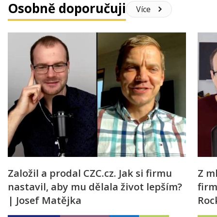
Osobně doporučuji
Více
Založil a prodal CZC.cz. Jak si firmu
Z m
nastavil, aby mu dělala život lepším?
firm
| Josef Matějka
Roc