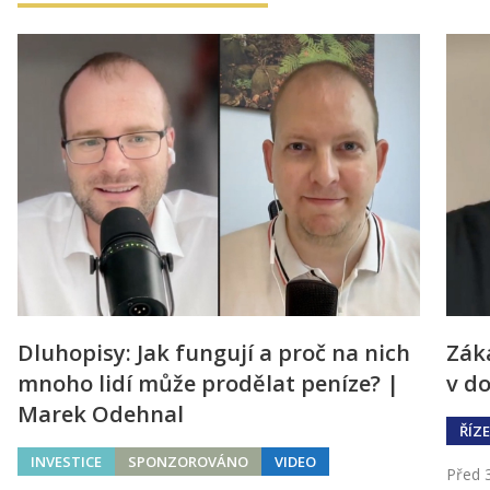
Dluhopisy: Jak fungují a proč na nich
Záka
mnoho lidí může prodělat peníze? |
v do
Marek Odehnal
ŘÍZE
INVESTICE
SPONZOROVÁNO
VIDEO
Před 