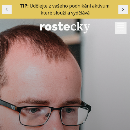
ělání
TIP:
Udělejte z vašeho podnikání aktivum,
Předchozí
Dal
které slouží a vydělává
Menu
Mentoring
Podcasty
Solo
Akce
Inzerce
O mně
Přihlášení