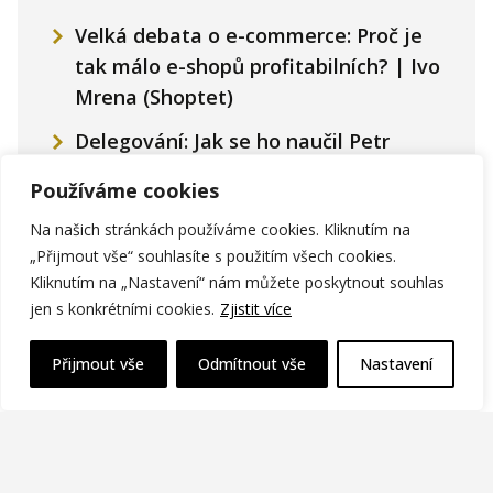
Velká debata o e-commerce: Proč je
tak málo e-shopů profitabilních? | Ivo
Mrena (Shoptet)
Delegování: Jak se ho naučil Petr
Macek z Caflou?
Používáme cookies
Na našich stránkách používáme cookies. Kliknutím na
Chci tu být také
„Přijmout vše“ souhlasíte s použitím všech cookies.
Kliknutím na „Nastavení“ nám můžete poskytnout souhlas
jen s konkrétními cookies.
Zjistit více
Přijmout vše
Odmítnout vše
Nastavení
Inzerce |
Chci tu být také