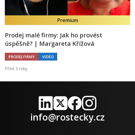
Premium
Prodej malé firmy: Jak ho provést
úspěšně? | Margareta Křížová
PRODEJ FIRMY
VIDEO
Před 3 roky
LinkedIn
X
Facebook
Instagram
info@rostecky.cz