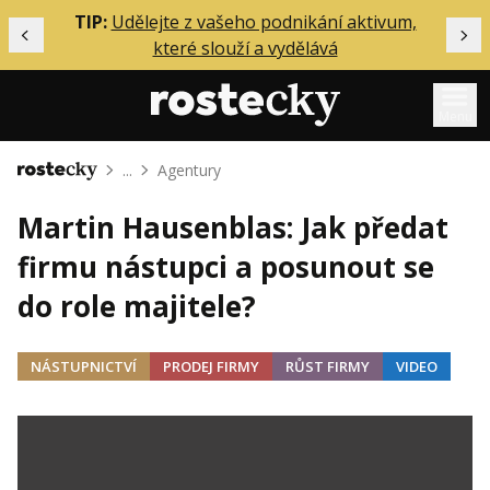
ělání
TIP:
Udělejte z vašeho podnikání aktivum,
Předchozí
Dal
které slouží a vydělává
Menu
...
Agentury
Domů
Mentoring
Martin Hausenblas: Jak předat
Podcasty
firmu nástupci a posunout se
Solo
do role majitele?
Akce
Inzerce
NÁSTUPNICTVÍ
PRODEJ FIRMY
RŮST FIRMY
VIDEO
O mně
Přihlášení