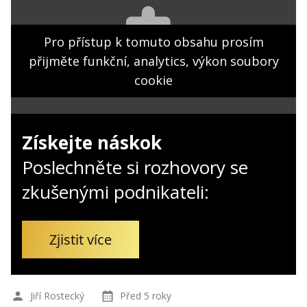
Kontakt
Obchodní podmínky
Pro přístup k tomuto obsahu prosím
přijměte funkční, analytics, výkon soubory
Hledaná fráze
Hledat
cookie
Získejte náskok
Poslechněte si rozhovory se
zkušenými podnikateli:
Zjistit více
Jiří Rostecký
Před 5 roky