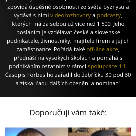
zpovídá úspěšné osobnosti ze světa byznysu a
vydává s nimi
videorozhovory
a
podcasty
,
kterých má za sebou už více než 1 500. Jeho
posláním je vzdělávat české a slovenské
podnikatele, živnostníky, majitele firem a jejich
zaměstnance. Pořádá také
off-line akce
,
přednáší na vysokých školách a pomáhá s
podnikáním ostatním v rámci
spolupráce 1:1
.
Časopis Forbes ho zařadil do žebříčku 30 pod 30
a získal řadu dalších ocenění a nominací.
Doporučuji vám také: