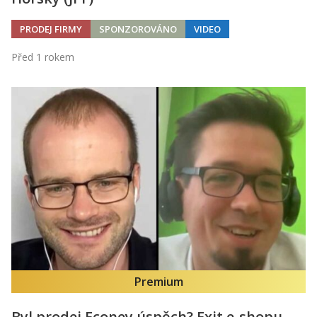
PRODEJ FIRMY
SPONZOROVÁNO
VIDEO
Před 1 rokem
Premium
Byl prodej Econey úspěch? Exit e-shopu