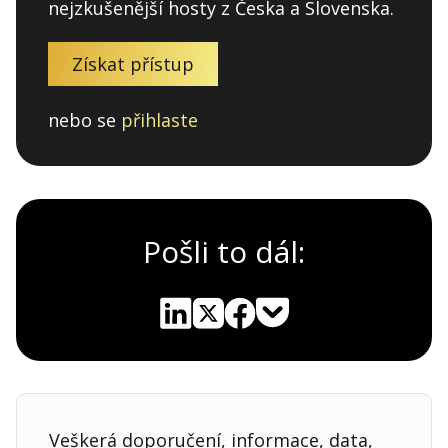
nejzkušenější hosty z Česka a Slovenska.
Získat přístup
nebo se
přihlaste
Pošli to dál:
Pocket
Linkedin
X
Sdílet
Veškerá doporučení, informace, data,