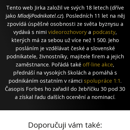
Tento web Jirka založil ve svých 18 letech (dříve
jako
MladýPodnikatel.cz
). Posledních 11 let na něj
zpovídá úspěšné osobnosti ze světa byznysu a
vydává s nimi
videorozhovory
a
podcasty
,
kterých má za sebou už více než 1 500. Jeho
posláním je vzdělávat české a slovenské
podnikatele, živnostníky, majitele firem a jejich
zaměstnance. Pořádá také
off-line akce
,
přednáší na vysokých školách a pomáhá s
podnikáním ostatním v rámci
spolupráce 1:1
.
Časopis Forbes ho zařadil do žebříčku 30 pod 30
a získal řadu dalších ocenění a nominací.
Doporučuji vám také: