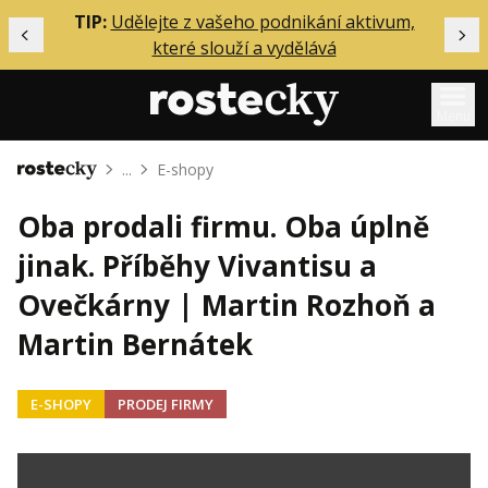
ělání
TIP:
Udělejte z vašeho podnikání aktivum,
Předchozí
Dal
které slouží a vydělává
Menu
...
E-shopy
Domů
Mentoring
Oba prodali firmu. Oba úplně
Podcasty
jinak. Příběhy Vivantisu a
Solo
Ovečkárny | Martin Rozhoň a
Akce
Martin Bernátek
Inzerce
O mně
E-SHOPY
PRODEJ FIRMY
Přihlášení