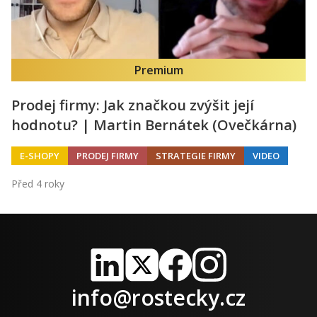
Premium
Prodej firmy: Jak značkou zvýšit její
hodnotu? | Martin Bernátek (Ovečkárna)
E-SHOPY
PRODEJ FIRMY
STRATEGIE FIRMY
VIDEO
Před 4 roky
LinkedIn
X
Facebook
Instagram
info@rostecky.cz