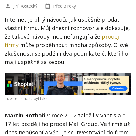
Jiří Rostecký
Před 3 roky
Internet je plný návodů, jak úspěšně prodat
vlastní firmu. Můj dnešní rozhovor ale dokazuje,
že takové návody moc nefungují a že
prodej
firmy
může proběhnout mnoha způsoby. O své
zkušenosti se podělili dva podnikatelé, kteří ho
mají úspěšně za sebou.
Inzerce |
Chci tu být také
Martin Rozhoň
v roce 2002 založil Vivantis a o
17 let později ho prodal Mall Group. Ve firmě už
dnes nepůsobí a věnuje se investování do firem.