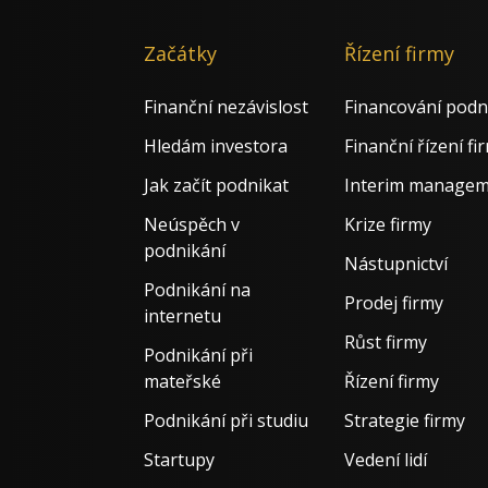
Začátky
Řízení firmy
Finanční nezávislost
Financování podn
Hledám investora
Finanční řízení fi
Jak začít podnikat
Interim manage
Neúspěch v
Krize firmy
podnikání
Nástupnictví
Podnikání na
Prodej firmy
internetu
Růst firmy
Podnikání při
mateřské
Řízení firmy
Podnikání při studiu
Strategie firmy
Startupy
Vedení lidí