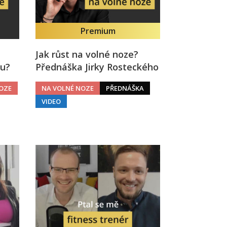
Premium
Jak růst na volné noze?
mu?
Přednáška Jirky Rosteckého
OZE
NA VOLNÉ NOZE
PŘEDNÁŠKA
VIDEO