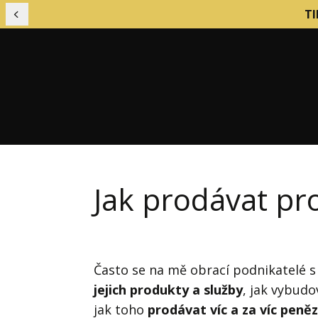
TI
Předchozí
Jak prodávat pr
Financování podniku
Mark
Finanční řízení firmy
Nábo
Firemní kultura
Často se na mě obrací podnikatelé 
Nást
jejich produkty a služby
, jak vybud
Firemní procesy
Obch
jak toho
prodávat víc a za víc peněz