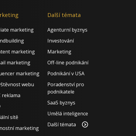
rketing
Další témata
iliate marketing
Agenturní byznys
ndbuilding
Investování
tent marketing
Marketing
ail marketing
Off-line podnikání
luencer marketing
Podnikání v USA
štěvnost webu
Poradenství pro
podnikatele
 reklama
SaaS byznys
O
Umělá inteligence
ální sítě
Další témata
nostní marketing