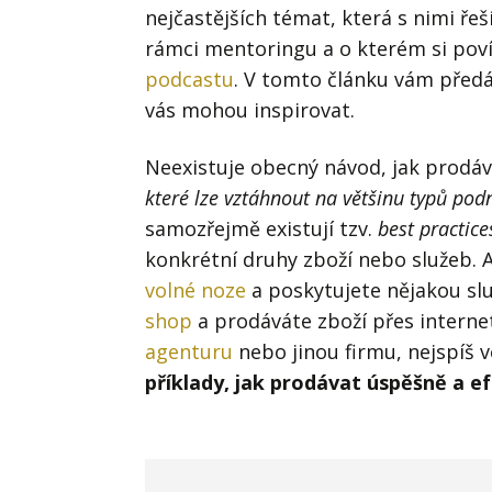
Hodnota firmy
Prode
nejčastějších témat, která s nimi ře
rámci mentoringu a o kterém si pov
Interim management
Proje
podcastu
. V tomto článku vám předá
Konkurenceschopnost firmy
Před
vás mohou inspirovat.
Krizové řízení firmy
Rest
Neexistuje obecný návod, jak prodáv
Management firmy
Řízen
které lze vztáhnout na většinu typů pod
samozřejmě existují tzv.
best practice
konkrétní druhy zboží nebo služeb. 
volné noze
a poskytujete nějakou sl
shop
a prodáváte zboží přes interne
agenturu
nebo jinou firmu, nejspíš 
příklady, jak prodávat úspěšně a e