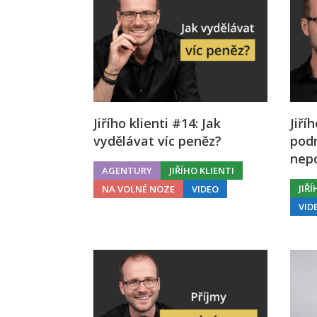
Jiřího klienti #14: Jak
Jiří
vydělávat víc peněz?
podn
nep
AGENTURY
JIŘÍHO KLIENTI
JIŘ
NA VOLNÉ NOZE
VIDEO
VID