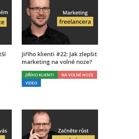
tší
Jiřího klienti #22: Jak zlepšit
marketing na volné noze?
JIŘÍHO KLIENTI
NA VOLNÉ NOZE
VIDEO