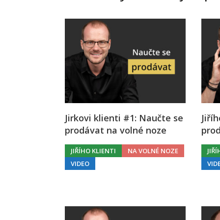
Jirkovi klienti #1: Naučte se
Jiří
prodávat na volné noze
prod
JIŘÍHO KLIENTI
NA VOLNÉ NOZE
JIŘ
VIDEO
VID