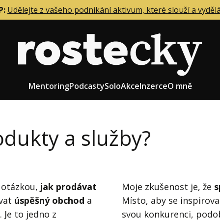
P:
Udělejte z vašeho podnikání aktivum, které slouží a vyděl
Mentoring
Podcasty
Solo
Akce
Inzerce
O mně
odukty a služby?
eting firmy
Role zakladatele/CEO
r zaměstnanců
Růst firmy
s otázkou,
upnictví
jak prodávat
Strategie firmy
Moje zkušenost je, že
s
ovat
úspěšný obchod
a
Místo, aby se inspirova
od a prodej
Účetnictví a daně
. Je to jedno z
svou konkurenci, podob