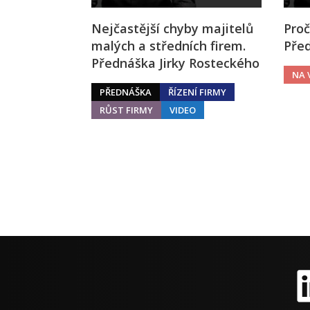
Nejčastější chyby majitelů
Proč
malých a středních firem.
Před
Přednáška Jirky Rosteckého
NA 
PŘEDNÁŠKA
ŘÍZENÍ FIRMY
RŮST FIRMY
VIDEO
Li