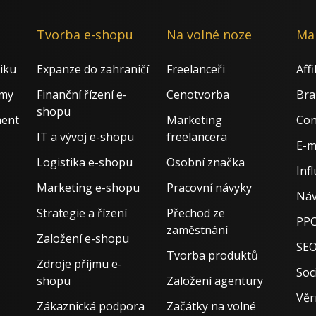
Tvorba e-shopu
Na volné noze
Ma
iku
Expanze do zahraničí
Freelanceři
Aff
rmy
Finanční řízení e-
Cenotvorba
Bra
shopu
ment
Marketing
Con
IT a vývoj e-shopu
freelancera
E-m
Logistika e-shopu
Osobní značka
Inf
Marketing e-shopu
Pracovní návyky
Náv
Strategie a řízení
Přechod ze
PPC
zaměstnání
Založení e-shopu
SE
Tvorba produktů
Zdroje příjmu e-
Soci
shopu
Založení agentury
Věr
Zákaznická podpora
Začátky na volné