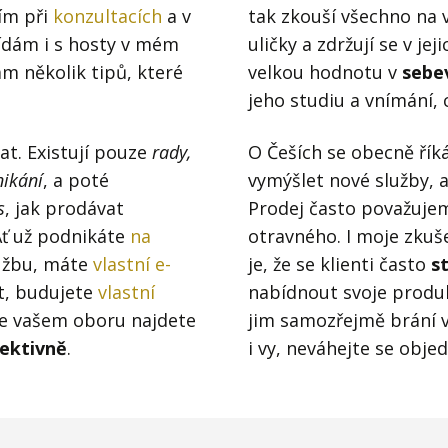
j firmy
Vedení lidí
ším při
konzultacích
a v
tak zkouší všechno na v
ídám i s hosty v mém
uličky a zdržují se v j
ktové řízení
Vzdělávání manažerů
m několik tipů, které
velkou hodnotu v
sebe
ání firmy nástupci
Zaměstnanecké akcie
jeho studiu a vnímání,
rukturalizace podniku
Ziskovost firmy
at. Existují pouze
rady,
O Češích se obecně řík
í firmy
nikání
, a poté
vymýšlet nové služby, 
s
, jak prodávat
Prodej často považujem
Ať už podnikáte
na
otravného. I moje zkuš
užbu, máte
vlastní e-
je, že se klienti často
st
t, budujete
vlastní
nabídnout svoje produk
ve vašem oboru najdete
jim samozřejmě brání v
fektivně
.
i vy, neváhejte se obj