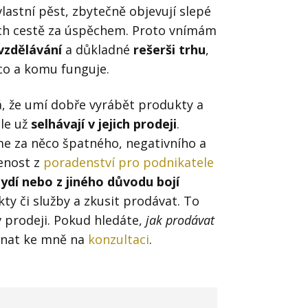
lastní pěst, zbytečně objevují slepé
ejich cestě za úspěchem. Proto vnímám
vzdělávání
a důkladné
rešerši trhu
,
Já v médiích
 co a komu funguje.
á, že umí dobře vyrábět produkty a
ale už
selhávají v jejich prodeji
.
e za něco špatného, negativního a
enost z
poradenství pro podnikatele
ydí nebo z jiného důvodu bojí
ty či služby a zkusit prodávat. To
 prodeji. Pokud hledáte,
jak prodávat
ednat ke mně na
konzultaci
.