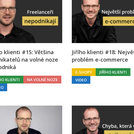
ho klienti #15: Většina
Jiřího klienti #18: Nejvě
ikatelů na volné noze
problém e-commerce
odniká
E-SHOPY
JIŘÍHO KLIENTI
ÍHO KLIENTI
NA VOLNÉ NOZE
VIDEO
EO