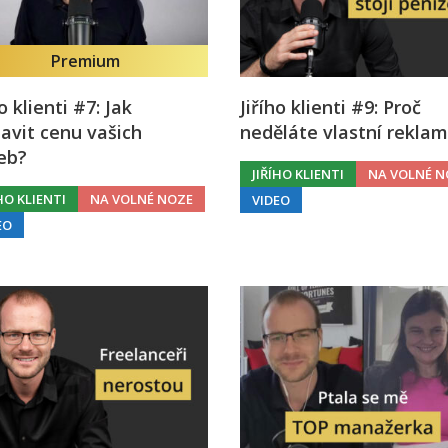
Premium
ho klienti #7: Jak
Jiřího klienti #9: Proč
avit cenu vašich
neděláte vlastní rekla
eb?
JIŘÍHO KLIENTI
NA VOLNÉ N
ÍHO KLIENTI
NA VOLNÉ NOZE
VIDEO
EO