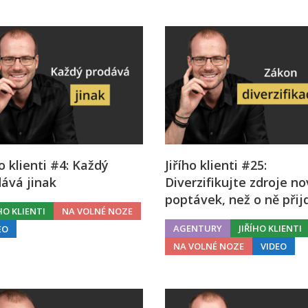
ho klienti #4: Každý
Jiřího klienti #25:
ává jinak
Diverzifikujte zdroje n
poptávek, než o ně přij
ÍHO KLIENTI
NA VOLNÉ NOZE
AGENTURY
JIŘÍHO KLIENTI
EO
NA VOLNÉ NOZE
VIDEO