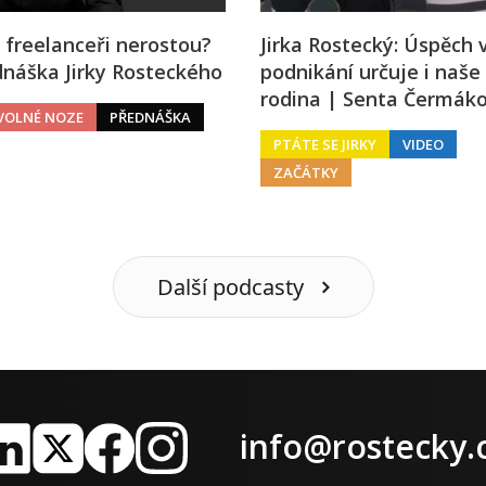
 freelanceři nerostou?
Jirka Rostecký: Úspěch 
náška Jirky Rosteckého
podnikání určuje i naše
rodina | Senta Čermák
VOLNÉ NOZE
PŘEDNÁŠKA
PTÁTE SE JIRKY
VIDEO
ZAČÁTKY
Další podcasty
info@rostecky.
nkedIn
X
Facebook
Instagram