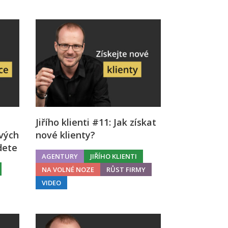
Jiřího klienti #11: Jak získat
ových
nové klienty?
dete
AGENTURY
JIŘÍHO KLIENTI
NA VOLNÉ NOZE
RŮST FIRMY
VIDEO