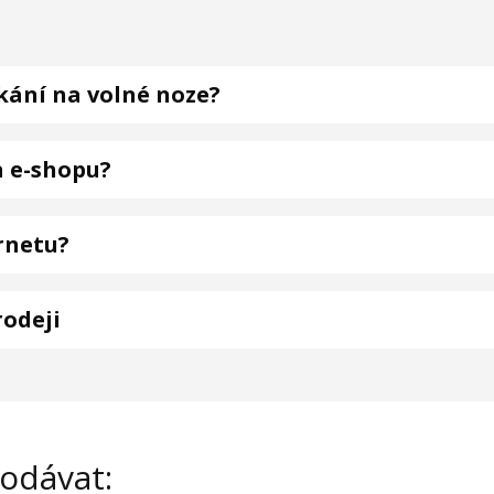
kání na volné noze?
a e-shopu?
rnetu?
rodeji
rodávat: