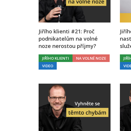
Jiřího klienti #21: Proč
Jiří
podnikatelům na volné
nast
noze nerostou příjmy?
služ
JIŘÍHO KLIENTI
NA VOLNÉ NOZE
JIŘ
VIDEO
VID