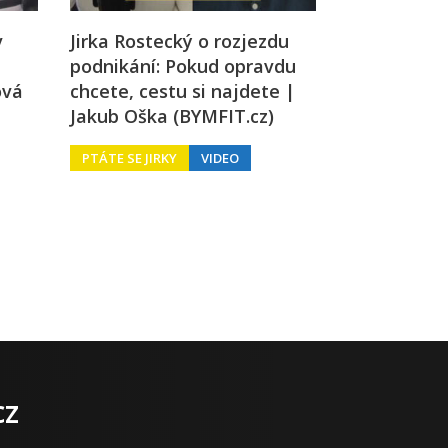
v
Jirka Rostecký o rozjezdu
podnikání: Pokud opravdu
ová
chcete, cestu si najdete |
Jakub Oška (BYMFIT.cz)
PTÁTE SE JIRKY
VIDEO
cz