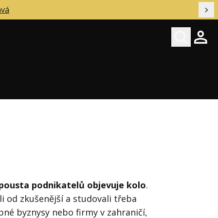
ává
Dal
Hledat
Přihl
pousta podnikatelů objevuje kolo
.
li od zkušenější a studovali třeba
né byznysy nebo firmy v zahraničí,