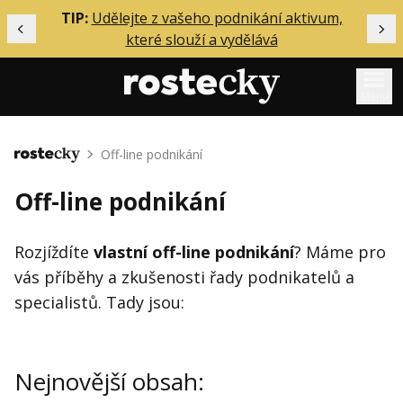
ělání
TIP:
Udělejte z vašeho podnikání aktivum,
Předchozí
Dal
které slouží a vydělává
Menu
Mentoring
Off-line podnikání
Domů
Podcasty
Off-line podnikání
Solo
Akce
Rozjíždíte
vlastní off-line podnikání
? Máme pro
vás příběhy a zkušenosti řady podnikatelů a
Inzerce
specialistů. Tady jsou:
O mně
Přihlášení
Nejnovější obsah: