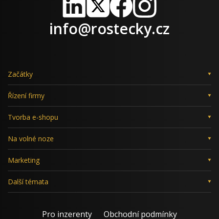
LinkedIn
X
Facebook
Instagram
info@rostecky.cz
Začátky
Řízení firmy
Tvorba e-shopu
Na volné noze
Marketing
Další témata
Pro inzerenty
Obchodní podmínky