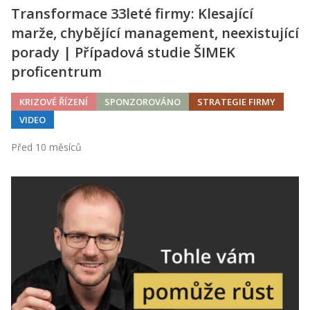
Transformace 33leté firmy: Klesající
marže, chybějící management, neexistující
porady | Případová studie ŠIMEK
proficentrum
KRIZOVÉ ŘÍZENÍ
SPONZOROVÁNO
STRATEGIE FIRMY
VIDEO
Před 10 měsíců