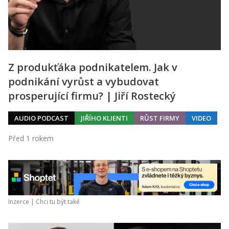
Z produkťáka podnikatelem. Jak v
podnikání vyrůst a vybudovat
prosperující firmu? | Jiří Rostecký
AUDIO PODCAST
JIŘÍHO KLIENTI
RŮST FIRMY
VIDEO
Před 1 rokem
Inzerce |
Chci tu být také