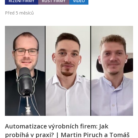
ŘÍZENÍ FIRMY
RŮST FIRMY
VIDEO
Před 5 měsíců
Automatizace výrobních firem: Jak
probíhá v praxi? | Martin Piruch a Tomáš