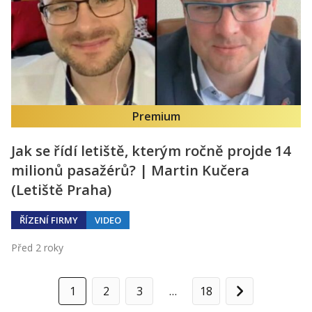
Premium
Jak se řídí letiště, kterým ročně projde 14
milionů pasažérů? | Martin Kučera
(Letiště Praha)
ŘÍZENÍ FIRMY
VIDEO
Před 2 roky
1
2
3
…
18
Další