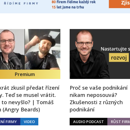
Premium
rát zkusil předat řízení
Proč se vaše podnikání
y. Teď se musel vrátit.
nikam neposouvá?
 to nevyšlo? | Tomáš
Zkušenosti z různých
 (Angry Beards)
podnikání
ENÍ FIRMY
VIDEO
AUDIO PODCAST
RŮST FIR