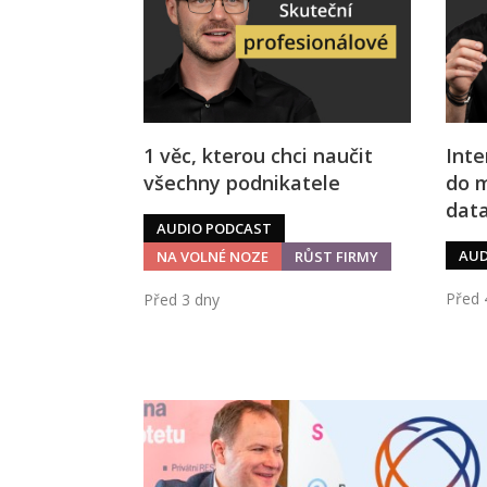
1 věc, kterou chci naučit
Inte
všechny podnikatele
do m
dat
AUDIO PODCAST
AUD
NA VOLNÉ NOZE
RŮST FIRMY
Před 
Před 3 dny