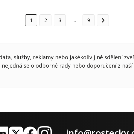
1
2
3
…
9
Další
ata, služby, reklamy nebo jakékoliv jiné sdělení zve
nejedná se o odborné rady nebo doporučení z naší 
info@rostecky.