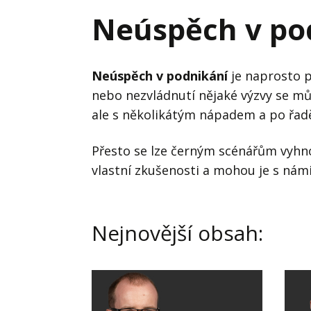
Hodnota firmy
Prode
Neúspěch v po
Interim management
Proje
Konkurenceschopnost firmy
Před
Neúspěch v podnikání
je naprosto p
Krizové řízení firmy
nebo nezvládnutí nějaké výzvy se m
Rest
ale s několikátým nápadem a po řad
Management firmy
Řízen
Přesto se lze černým scénářům vyhno
vlastní zkušenosti a mohou je s námi 
Nejnovější obsah: