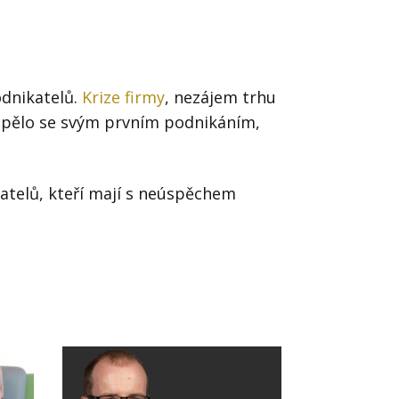
Já v médiích
odnikatelů.
Krize firmy
, nezájem trhu
spělo se svým prvním podnikáním,
atelů, kteří mají s neúspěchem