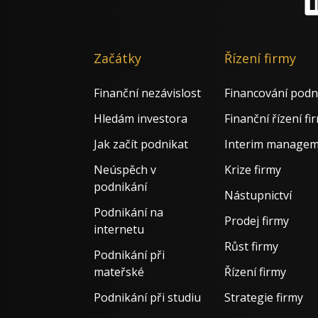
Li
Začátky
Řízení firmy
Finanční nezávislost
Financování podn
Hledám investora
Finanční řízení fi
Jak začít podnikat
Interim manage
Neúspěch v
Krize firmy
podnikání
Nástupnictví
Podnikání na
Prodej firmy
internetu
Růst firmy
Podnikání při
mateřské
Řízení firmy
Podnikání při studiu
Strategie firmy