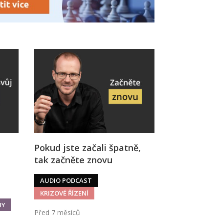
Pokud jste začali špatně,
tak začněte znovu
AUDIO PODCAST
KRIZOVÉ ŘÍZENÍ
MY
Před 7 měsíců