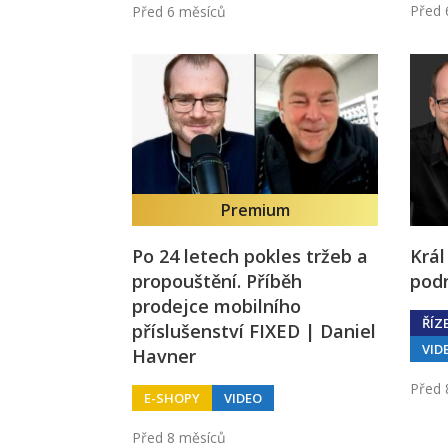
Před 
Před 6 měsíců
Premium
Po 24 letech pokles tržeb a
Král
propouštění. Příběh
podn
prodejce mobilního
ŘÍZ
příslušenství FIXED | Daniel
VID
Havner
Před 
E-SHOPY
VIDEO
Před 8 měsíců