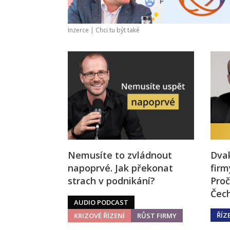
Inzerce |
Chci tu být také
Nemusíte to zvládnout
Dvak
napoprvé. Jak překonat
firm
strach v podnikání?
Proč
Čech
AUDIO PODCAST
ŘÍZ
KRIZOVÉ ŘÍZENÍ
RŮST FIRMY