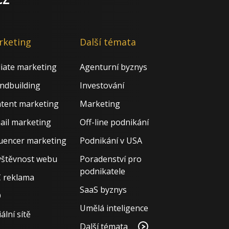
rketing
Další témata
iliate marketing
Agenturní byznys
ndbuilding
Investování
tent marketing
Marketing
ail marketing
Off-line podnikání
luencer marketing
Podnikání v USA
štěvnost webu
Poradenství pro
podnikatele
 reklama
SaaS byznys
O
Umělá inteligence
ální sítě
Další témata