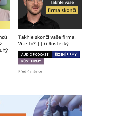
nců
Takhle skončí vaše firma.
ž
Víte to? | Jiří Rostecký
ouhý
AUDIO PODCAST
ŘÍZENÍ FIRMY
RŮST FIRMY
Před 4 měsíce