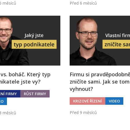
6 měsíců
Před 6 měsíců
 vs. boháč. Který typ
Firmu si pravděpodobn
ikatele jste vy?
zničíte sami. Jak se to
vyhnout?
ENÍ FIRMY
RŮST FIRMY
KRIZOVÉ ŘÍZENÍ
VIDEO
EO
Před 9 měsíců
8 měsíců