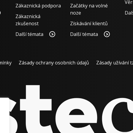
Věr
Zákaznická podpora
Začátky na volné
noze
Dal
Zákaznická
zkušenost
Získávání klientů
Další témata
Další témata
mínky
Zásady ochrany osobních údajů
Zásady užívání t