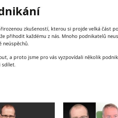
j firmy
Vedení lidí
dnikání
ktové řízení
Vzdělávání manažerů
ání firmy nástupci
Zaměstnanecké akcie
řirozenou zkušeností, kterou si projde velká část p
ůže přihodit každému z nás. Mnoho podnikatelů neu
rukturalizace podniku
Ziskovost firmy
ě neúspěchů.
í firmy
ut, a proto jsme pro vás vyzpovídali několik podnik
sdílet.