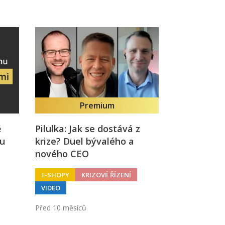
Premium
ě
Pilulka: Jak se dostává z
mu
krize? Duel bývalého a
nového CEO
E-SHOPY
KRIZOVÉ ŘÍZENÍ
VIDEO
Před 10 měsíců