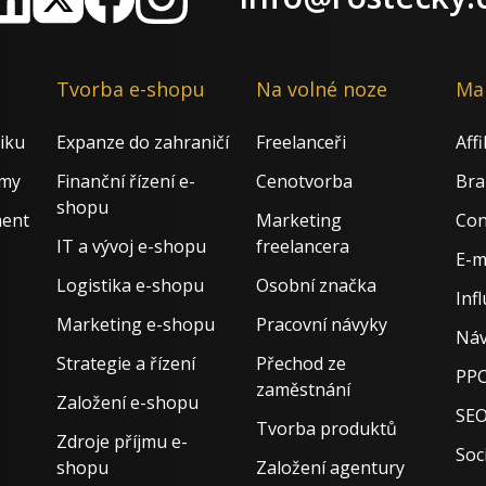
nkedIn
X
Facebook
Instagram
Tvorba e-shopu
Na volné noze
Ma
iku
Expanze do zahraničí
Freelanceři
Aff
rmy
Finanční řízení e-
Cenotvorba
Bra
shopu
ment
Marketing
Con
IT a vývoj e-shopu
freelancera
E-m
Logistika e-shopu
Osobní značka
Inf
Marketing e-shopu
Pracovní návyky
Náv
Strategie a řízení
Přechod ze
PPC
zaměstnání
Založení e-shopu
SE
Tvorba produktů
Zdroje příjmu e-
Soci
shopu
Založení agentury