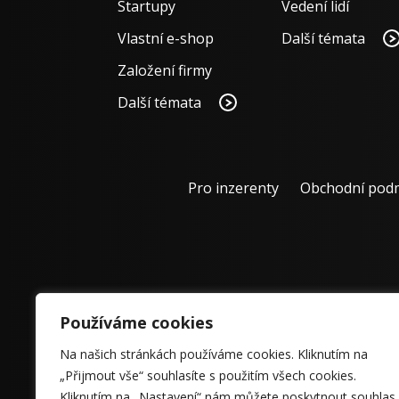
Startupy
Vedení lidí
Vlastní e-shop
Další témata
Založení firmy
Další témata
Pro inzerenty
Obchodní pod
Používáme cookies
Na našich stránkách používáme cookies. Kliknutím na
„Přijmout vše“ souhlasíte s použitím všech cookies.
Kliknutím na „Nastavení“ nám můžete poskytnout souhlas