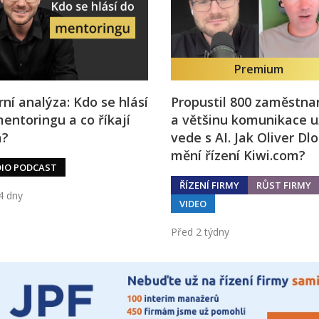
Premium
rní analýza: Kdo se hlásí
Propustil 800 zaměstna
entoringu a co říkají
a většinu komunikace u
a?
vede s AI. Jak Oliver Dl
mění řízení Kiwi.com?
IO PODCAST
ŘÍZENÍ FIRMY
RŮST FIRMY
4 dny
VIDEO
Před 2 týdny