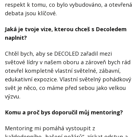
respekt k tomu, co bylo vybudováno, a otevřená
debata jsou klíčové.
Jaká je tvoje vize, kterou chceš s Decoledem
naplnit?
Chtěl bych, aby se DECOLED zařadil mezi
světové lídry v našem oboru a zároveň bych rád
otevřel kompletně vlastní světelné, zábavní,
edukativní expozice. Vlastní světelný pohádkový
svět je něco, co máme před sebou jako velkou
výzvu.
Komu a proč bys doporučil můj mentoring?
Mentoring mi pomáhá vystoupit z
každodenního „hašení požárů“, získat odstup a