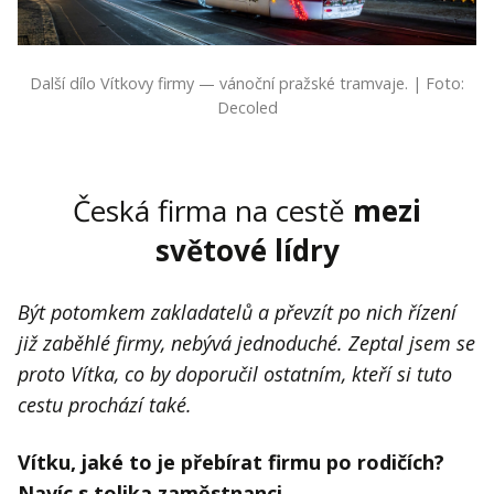
Další dílo Vítkovy firmy — vánoční pražské tramvaje. | Foto:
Decoled
Česká firma na cestě
mezi
světové lídry
Být potomkem zakladatelů a převzít po nich řízení
již zaběhlé firmy, nebývá jednoduché. Zeptal jsem se
proto Vítka, co by doporučil ostatním, kteří si tuto
cestu prochází také.
Vítku, jaké to je přebírat firmu po rodičích?
Navíc s tolika zaměstnanci…