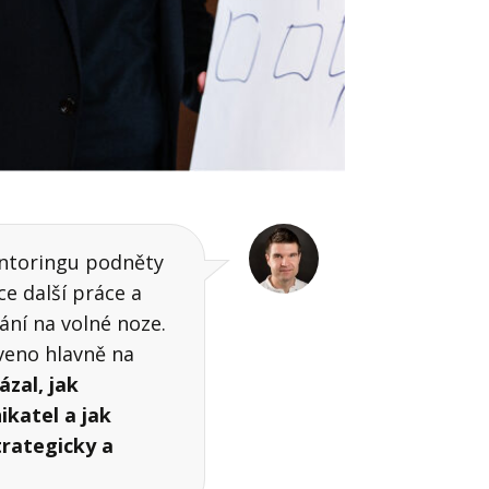
mentoringu podněty
e další práce a
ní na volné noze.
veno hlavně na
kázal, jak
ikatel a jak
trategicky a