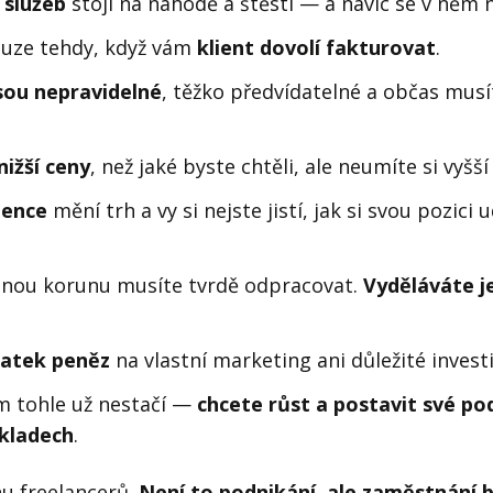
 služeb
stojí na náhodě a štěstí — a navíc se v něm n
ouze tehdy, když vám
klient dovolí fakturovat
.
sou nepravidelné
, těžko předvídatelné a občas musí
nižší ceny
, než jaké byste chtěli, ale neumíte si vyšší
gence
mění trh a vy si nejste jistí, jak si svou pozici u
anou korunu musíte tvrdě odpracovat.
Vyděláváte j
atek peněz
na vlastní marketing ani důležité invest
ám tohle už nestačí —
chcete růst a postavit své po
ákladech
.
nu freelancerů.
Není to podnikání, ale zaměstnání be