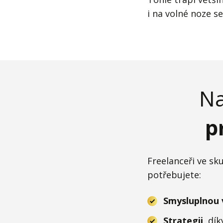
i na volné noze s
Na
p
Freelanceři ve sku
potřebujete:
Smysluplnou v
Strategii
, dí