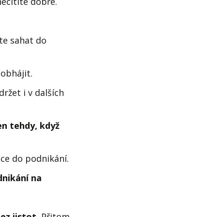
ecítíte dobře.
te sahat do
 obhájit.
držet i v dalších
en tehdy, když
ice do podnikání.
dnikání na
z jistot.
Přitom