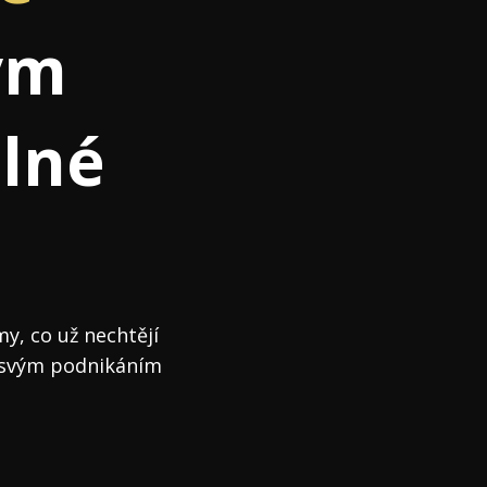
ým
Já v médiích
lné
y, co už nechtějí
ad svým podnikáním