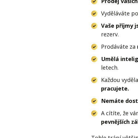
Prodej vašich
Vyděláváte p
Vaše příjmy j
rezerv.
Prodáváte za
Umělá inteli
letech.
Každou vyděl
pracujete.
Nemáte dost
A cítíte, že v
pevnějších z
Tohle trápí větši