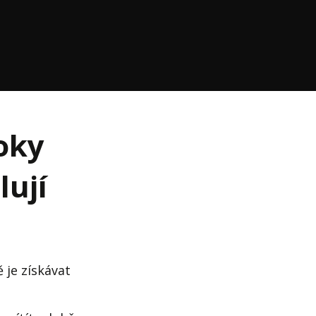
oky
lují
 je získávat