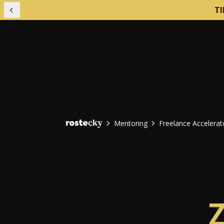
TI
Předchozí
Mentoring
Freelance Accelerat
Domů
Financování podniku
Mark
Finanční řízení firmy
Nábo
Firemní kultura
Nást
Firemní procesy
Obch