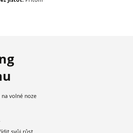
ing
mu
I na volné noze
.
dit svůj růst.