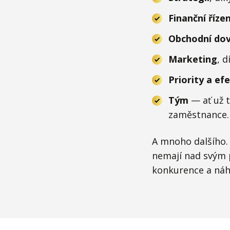
Finanční řízen
Obchodní dov
Marketing
, 
Priority a ef
Tým
— ať už 
zaměstnance.
A mnoho dalšího
nemají nad svým 
konkurence a náh