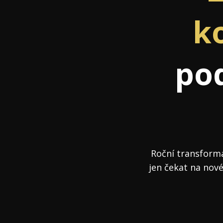
Hodnota firmy
Prode
k
Interim management
Proje
Konkurenceschopnost firmy
Před
po
Krizové řízení firmy
Rest
Management firmy
Řízen
Roční transforma
jen čekat na nové