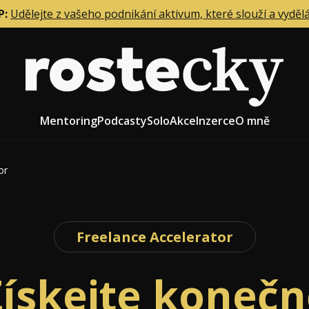
P:
Udělejte z vašeho podnikání aktivum, které slouží a vyděl
Mentoring
Podcasty
Solo
Akce
Inzerce
O mně
or
eting firmy
Role zakladatele/CEO
r zaměstnanců
Růst firmy
Freelance Accelerator
upnictví
Strategie firmy
Získejte konečn
od a prodej
Účetnictví a daně