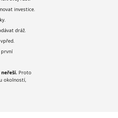
novat investice.
ky.
odávat dráž.
 vpřed.
 první
 neřeší.
Proto
u okolností,