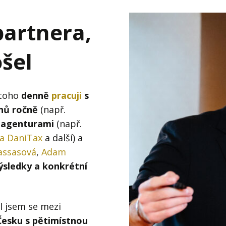
partnera,
ošel
 toho
denně
pracuji
s
onů ročně
(např.
 agenturami
(např.
ma DaniTax
a další) a
assasová
,
Adam
ýsledky a konkrétní
 jsem se mezi
 Česku s pětimístnou