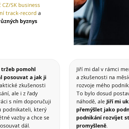
č CZ/SK business
ní track-record
a
 různých byznys
í tržeb pomohl
Jiří mi dal v rámci 
l posouvat a jak ji
a zkušenosti na měsíc
aktické zkušenosti
rozvoje mého podniká
ní, ale i z řady
To bylo dosud posta
ráci s ním doporučuji
náhodě, ale
Jiří mi u
podnikateli, který
přemýšlet jako podn
ětné vazby a chce se
podnikání rozvíjet s
osouvat dál.
promyšleně
.