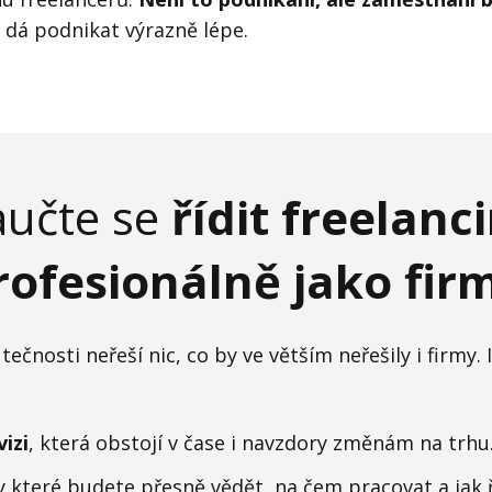
e dá podnikat výrazně lépe.
učte se
řídit freelanc
rofesionálně jako fir
tečnosti neřeší nic, co by ve větším neřešily i firmy. 
izi
, která obstojí v čase i navzdory změnám na trhu
ky které budete přesně vědět, na čem pracovat a jak ří