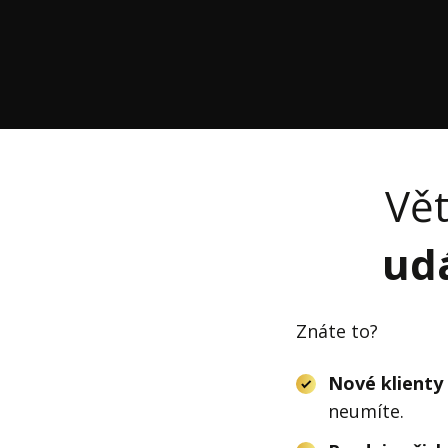
Vět
udá
Znáte to?
Nové klienty
neumíte.