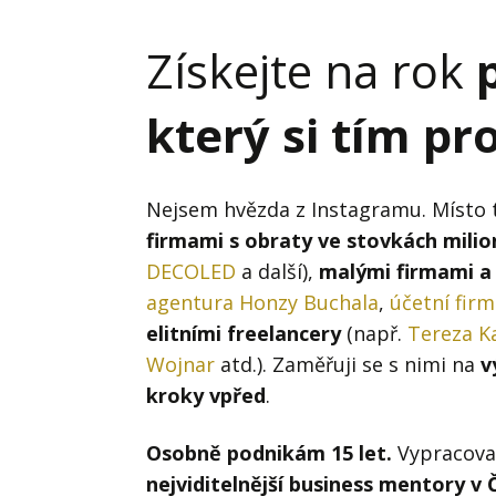
Získejte na rok
který si tím pr
Nejsem hvězda z Instagramu. Místo
firmami s obraty ve stovkách mili
DECOLED
a další),
malými firmami a
agentura Honzy Buchala
,
účetní fir
elitními freelancery
(např.
Tereza K
Wojnar
atd.). Zaměřuji se s nimi na
v
kroky vpřed
.
Osobně podnikám 15 let.
Vypracoval
nejviditelnější business mentory v