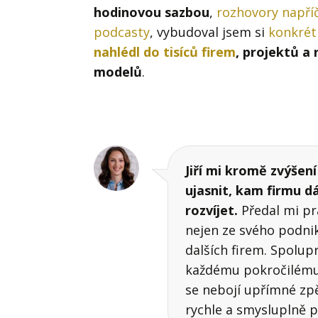
hodinovou sazbou
,
rozhovory napří
podcasty
, vybudoval jsem si
konkrét
nahlédl do tisíců firem
, projektů a
modelů
.
Jiří mi kromě zvýšen
ujasnit, kam firmu dá
rozvíjet.
Předal mi pr
nejen ze svého podniká
dalších firem. Spolup
každému pokročilému 
se nebojí upřímné zp
rychle a smysluplně p