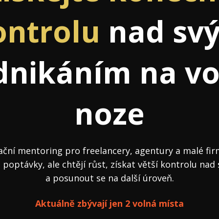
j firmy
Vedení lidí
ontrolu
nad sv
ktové řízení
Vzdělávání manažerů
ání firmy nástupci
Zaměstnanecké akcie
dnikáním na vo
rukturalizace podniku
Ziskovost firmy
í firmy
noze
ční mentoring pro freelancery, agentury a malé firm
 poptávky, ale chtějí růst, získat větší kontrolu n
a posunout se na další úroveň.
Aktuálně zbývají jen 2 volná místa