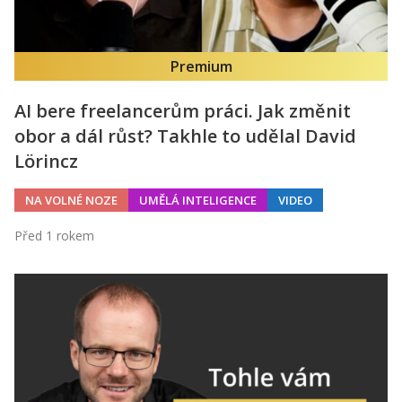
Premium
AI bere freelancerům práci. Jak změnit
obor a dál růst? Takhle to udělal David
Lörincz
NA VOLNÉ NOZE
UMĚLÁ INTELIGENCE
VIDEO
Před 1 rokem