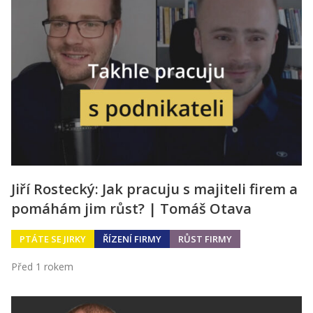
Jiří Rostecký: Jak pracuju s majiteli firem a
pomáhám jim růst? | Tomáš Otava
PTÁTE SE JIRKY
ŘÍZENÍ FIRMY
RŮST FIRMY
Před 1 rokem