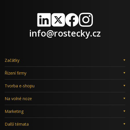
LinkedIn
X
Facebook
Instagram
info@rostecky.cz
Začátky
Řízení firmy
Tvorba e-shopu
Na volné noze
Marketing
Další témata