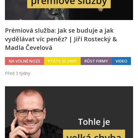
Prémiová služba: Jak se buduje a jak
vydělávat víc peněz? | Jiří Rostecký &
Madla Čevelová
NA VOLNÉ NOZE
PTÁTE SE JIRKY
RŮST FIRMY
VIDEO
Před 3 týdny