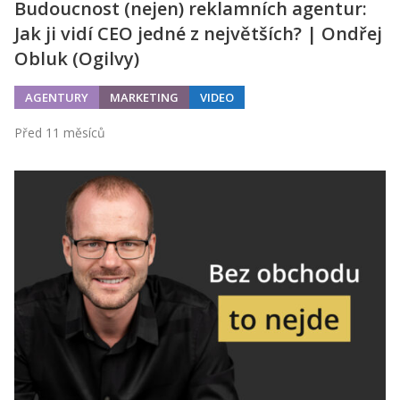
Budoucnost (nejen) reklamních agentur:
Jak ji vidí CEO jedné z největších? | Ondřej
Obluk (Ogilvy)
AGENTURY
MARKETING
VIDEO
Před 11 měsíců