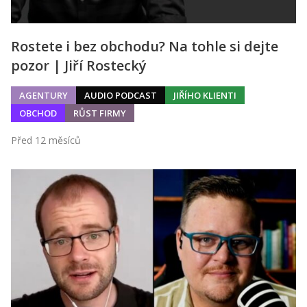
Rostete i bez obchodu? Na tohle si dejte
pozor | Jiří Rostecký
AGENTURY
AUDIO PODCAST
JIŘÍHO KLIENTI
OBCHOD
RŮST FIRMY
Před 12 měsíců