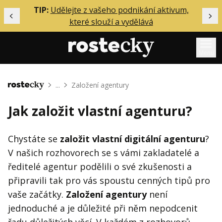
ělání
TIP:
Udělejte z vašeho podnikání aktivum,
Předchozí
Dal
které slouží a vydělává
Menu
Mentoring
...
Založení agentury
Domů
Podcasty
Jak založit vlastní agenturu?
Solo
Akce
Chystáte se
založit vlastní digitální agenturu
?
V našich rozhovorech se s vámi zakladatelé a
Inzerce
ředitelé agentur podělili o své zkušenosti a
O mně
připravili tak pro vás spoustu cenných tipů pro
vaše začátky.
Založení agentury
není
Přihlášení
jednoduché a je důležité při něm nepodcenit