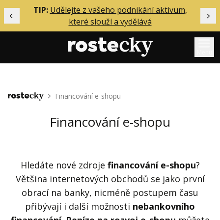
ělání
TIP:
Udělejte z vašeho podnikání aktivum,
Předchozí
Dal
které slouží a vydělává
Menu
Mentoring
Financování e-shopu
Domů
Podcasty
Solo
Financování e-shopu
Akce
Inzerce
Hledáte nové zdroje
financování e-shopu
?
O mně
Většina internetových obchodů se jako první
obrací na banky, nicméně postupem času
Přihlášení
přibývají i další možnosti
nebankovního