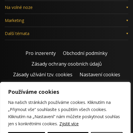
Na volné noze
Marketing
Další témata
Pro inzerenty
Obchodní podmínky
Zásady ochrany osobních údajů
Zásady užívání tzv. cookies
Nastavení cookies
Používáme cookies
Na našich stránkách používáme cookies. Kliknutím na
„Přijmout vše“ souhlasíte s použitím všech cookies.
Kliknutím na „Nastavení“ nám můžete poskytnout souhlas
jen s konkrétními cookies.
Zjistit více
© 2011 – 2026 Jiří Rostecký | Inspiruje české podnikatele už 15