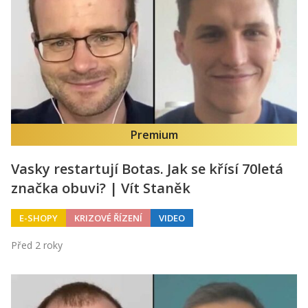
Premium
Vasky restartují Botas. Jak se křísí 70letá
značka obuvi? | Vít Staněk
E-SHOPY
KRIZOVÉ ŘÍZENÍ
VIDEO
Před 2 roky