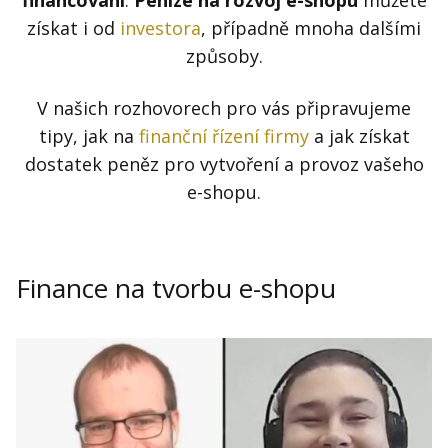
financování
.
Peníze na rozvoj e-shopu
můžete
Kontakt
získat i od
investora
, případně mnoha dalšími
Obchodní podmínky
způsoby.
Hledaná fráze
Hledat
V našich rozhovorech pro vás připravujeme
tipy, jak na
finanční řízení firmy
a jak získat
dostatek peněz pro vytvoření a provoz vašeho
e-shopu.
Finance na tvorbu e-shopu