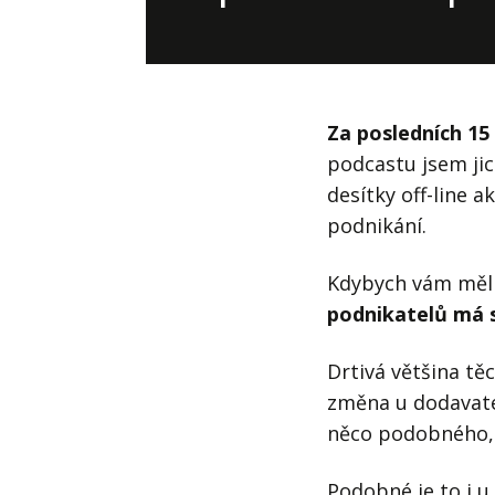
Hodnota firmy
Prode
Interim management
Proje
Konkurenceschopnost firmy
Před
Za posledních 15
Krizové řízení firmy
Rest
podcastu jsem jic
desítky off-line 
Management firmy
Řízen
podnikání.
Kdybych vám měl ř
podnikatelů má 
Drtivá většina těc
změna u dodavate
něco podobného,
Podobné je to i u