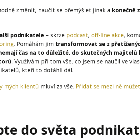
hodně změnit, naučit se přemýšlet jinak a
konečně z
alší podnikatele
– skrze
podcast
,
off-line akce
, kom
oring
. Pomáhám jim
transformovat se z přetíženýc
 nemají čas na to důležité, do skutečných majitelů
torů
. Využívám při tom vše, co jsem se naučil ve vla
katelů, kteří to dotáhli dál.
y mých klientů
mluví za vše.
Přidat se mezi ně můžete
pte do světa podnikat