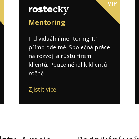
P
VIP
Mentoring
Individuální mentoring 1:1
přímo ode mě. Společná práce
na rozvoji a růstu firem
klientů. Pouze několik klientů
ročně.
Zjistit více