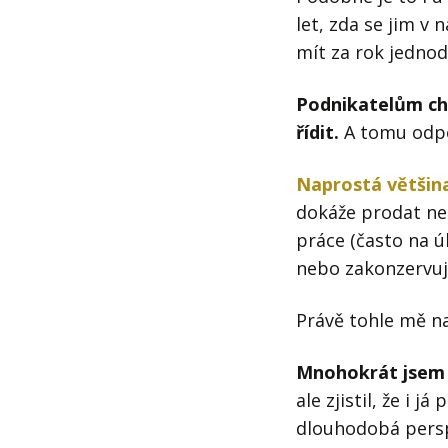
let, zda se jim v
mít za rok jednod
Podnikatelům chy
řídit.
A tomu odpov
Naprostá většina
dokáže prodat n
práce (často na ú
nebo zakonzervuj
Právě tohle mě na
Mnohokrát jsem n
ale zjistil, že i
dlouhodobá perspe