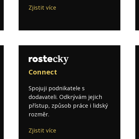
Zjistit více
Connect
Spojuji podnikatele s
dodavateli. Odkrývám jejich
přístup, způsob práce i lidský
rozměr.
Zjistit více