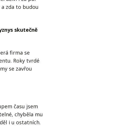
ů a zda to budou
byznys skutečně
erá firma se
ntu. Roky tvrdé
irmy se zavřou
upem času jsem
itelné, chyběla mu
ěl i u ostatních.