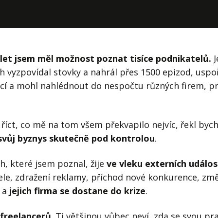
j firmy
Vedení lidí
ktové řízení
Vzdělávání manažerů
ání firmy nástupci
Zaměstnanecké akcie
 let jsem měl možnost poznat tisíce podnikatelů.
J
rukturalizace podniku
Ziskovost firmy
h vyzpovídal stovky a nahrál přes 1500 epizod, uspo
akcí a mohl nahlédnout do nespočtu různých firem, pr
í firmy
íct, co mě na tom všem překvapilo nejvíc, řekl bych
svůj byznys skutečně pod kontrolou
.
h, které jsem poznal, žije
ve vleku externích událos
le, zdražení reklamy, příchod nové konkurence, zm
 a
jejich firma se dostane do krize
.
freelancerů
. Ti většinou vůbec neví, zda se svou prac