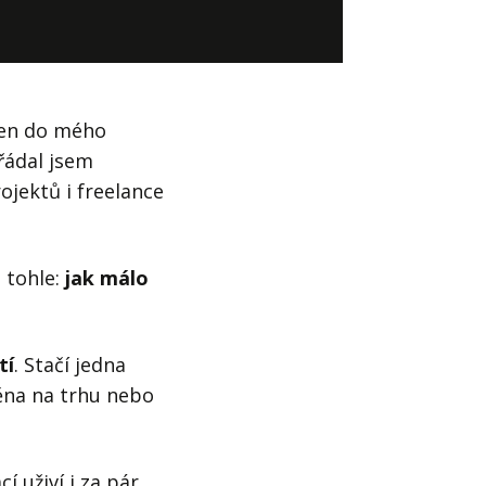
Já v médiích
en do mého
řádal jsem
ojektů i freelance
 tohle:
jak málo
tí
. Stačí jedna
ěna na trhu nebo
í uživí i za pár