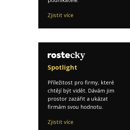
Zjistit více
Spotlight
Příležitost pro firmy, které
chtějí být vidět. Dávám jim
prostor zazářit a ukázat
firmám svou hodnotu.
Zjistit více