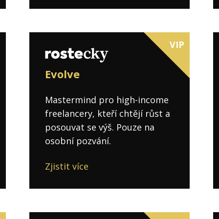
VIP
Evolve
Mastermind pro high-income
freelancery, kteří chtějí růst a
posouvat se výš. Pouze na
osobní pozvání.
Zjistit více