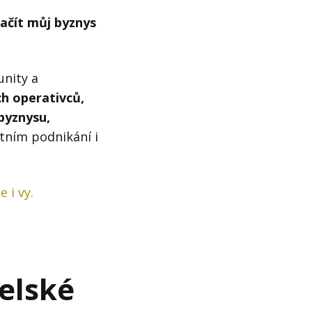
ačít můj byznys
unity a
h operativců,
 byznysu,
stním podnikání i
 i vy.
elské