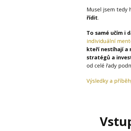
Musel jsem tedy 
řídit
.
To samé učím i d
individuální ment
kteří nestíhají a
stratégů a inves
od celé řady podni
Výsledky a příběh
Vstu