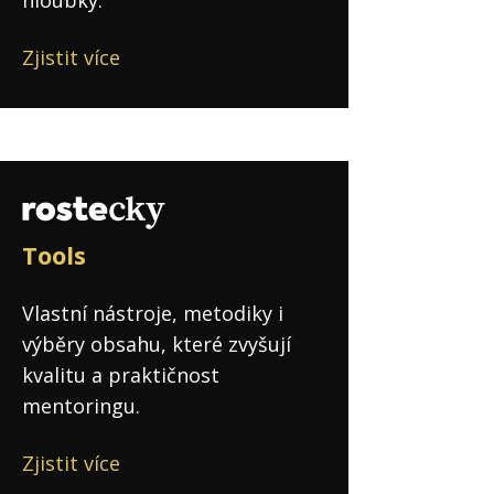
Zjistit více
Tools
Vlastní nástroje, metodiky i
výběry obsahu, které zvyšují
kvalitu a praktičnost
mentoringu.
Zjistit více