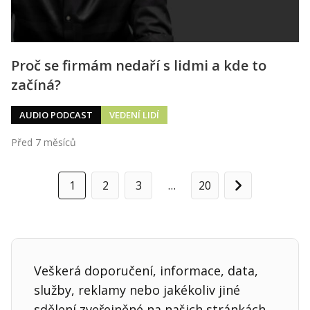
Proč se firmám nedaří s lidmi a kde to
začíná?
AUDIO PODCAST
VEDENÍ LIDÍ
Před 7 měsíců
1
2
3
…
20
Další
Veškerá doporučení, informace, data,
služby, reklamy nebo jakékoliv jiné
sdělení zveřejněné na našich stránkách