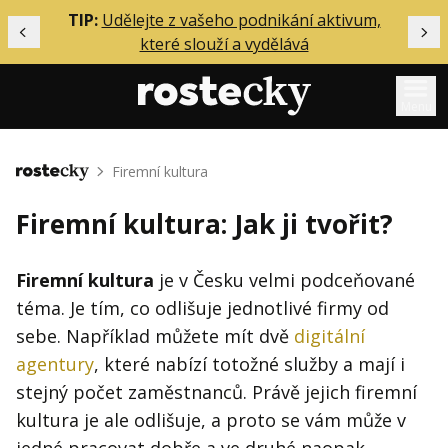
ělání
TIP:
Udělejte z vašeho podnikání aktivum,
Předchozí
Dal
které slouží a vydělává
Menu
Mentoring
Firemní kultura
Domů
Podcasty
Firemní kultura: Jak ji tvořit?
Solo
Akce
Firemní kultura
je v Česku velmi podceňované
téma. Je tím, co odlišuje jednotlivé firmy od
Inzerce
sebe. Například můžete mít dvě
digitální
O mně
agentury
, které nabízí totožné služby a mají i
stejný počet zaměstnanců. Právě jejich firemní
Přihlášení
kultura je ale odlišuje, a proto se vám může v