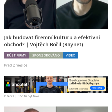
Jak budovat firemní kulturu a efektivní
obchod? | Vojtěch Bořil (Raynet)
RŮST FIRMY
SPONZOROVÁNO
VIDEO
Před 2 měsíce
Inzerce |
Chci tu být také