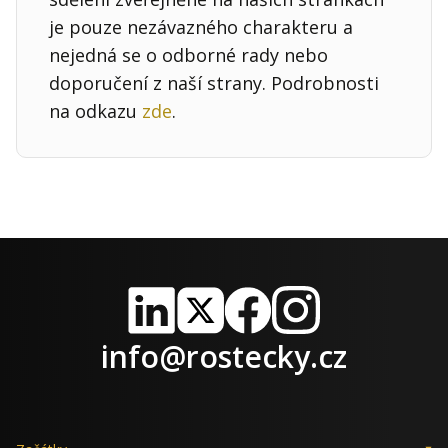
je pouze nezávazného charakteru a
nejedná se o odborné rady nebo
doporučení z naší strany. Podrobnosti
na odkazu
zde
.
LinkedIn
X
Facebook
Instagram
info@rostecky.cz