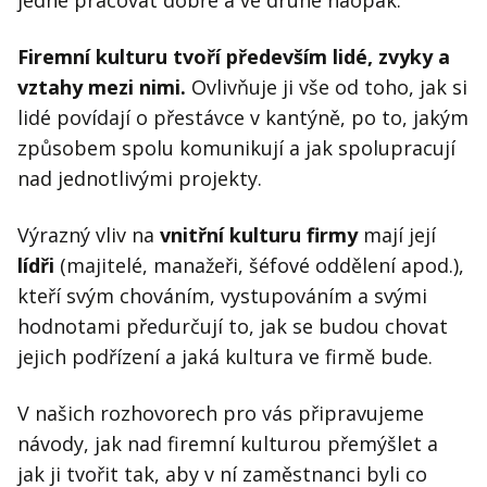
jedné pracovat dobře a ve druhé naopak.
Kontakt
Obchodní podmínky
Firemní kulturu tvoří především lidé, zvyky a
vztahy mezi nimi.
Ovlivňuje ji vše od toho, jak si
Hledaná fráze
Hledat
lidé povídají o přestávce v kantýně, po to, jakým
způsobem spolu komunikují a jak spolupracují
nad jednotlivými projekty.
Výrazný vliv na
vnitřní kulturu firmy
mají její
lídři
(majitelé, manažeři, šéfové oddělení apod.),
kteří svým chováním, vystupováním a svými
hodnotami předurčují to, jak se budou chovat
jejich podřízení a jaká kultura ve firmě bude.
V našich rozhovorech pro vás připravujeme
návody, jak nad firemní kulturou přemýšlet a
jak ji tvořit tak, aby v ní zaměstnanci byli co