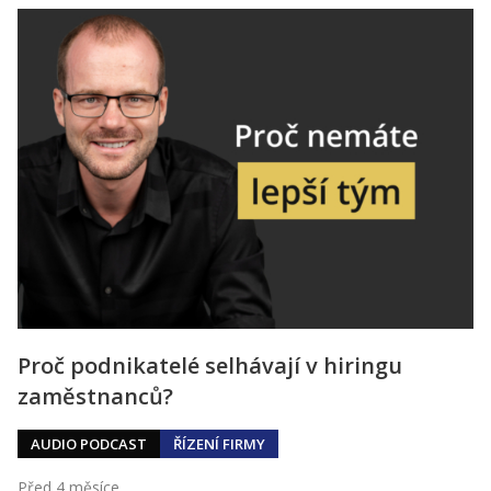
Proč podnikatelé selhávají v hiringu
zaměstnanců?
AUDIO PODCAST
ŘÍZENÍ FIRMY
Před 4 měsíce