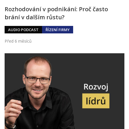
Rozhodování v podnikání: Proč často
brání v dalším růstu?
AUDIO PODCAST
ŘÍZENÍ FIRMY
Před 6 měsíců