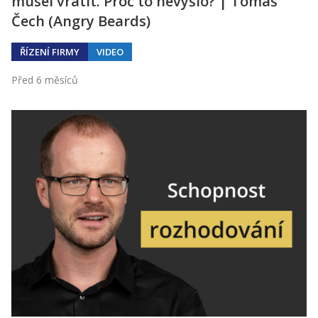
musel vrátit. Proč to nevyšlo? | Tomáš
Čech (Angry Beards)
ŘÍZENÍ FIRMY
VIDEO
Před 6 měsíců