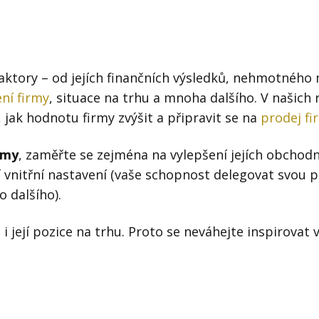
j firmy
Vedení lidí
ktové řízení
Vzdělávání manažerů
ání firmy nástupci
Zaměstnanecké akcie
ktory – od jejích finančních výsledků, nehmotného 
rukturalizace podniku
ení firmy
, situace na trhu a mnoha dalšího. V našic
Ziskovost firmy
 jak hodnotu firmy zvýšit a připravit se na
prodej fi
í firmy
rmy
, zaměřte se zejména na vylepšení jejích obchodn
jí vnitřní nastavení (vaše schopnost delegovat svou p
 dalšího).
 její pozice na trhu. Proto se neváhejte inspirovat