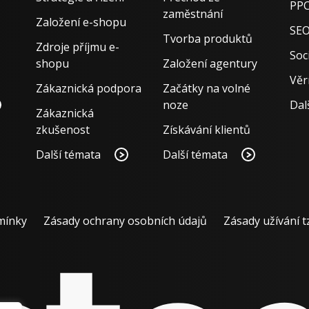
PPC
zaměstnání
Založení e-shopu
SE
Tvorba produktů
Zdroje příjmu e-
Soci
shopu
Založení agentury
Věr
Zákaznická podpora
Začátky na volné
noze
Dal
Zákaznická
zkušenost
Získávání klientů
Další témata
Další témata
mínky
Zásady ochrany osobních údajů
Zásady užívání t