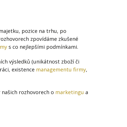
Já v médiích
majetku, pozice na trhu, po
h rozhovorech zpovídáme zkušené
rmy
s co nejlepšími podmínkami.
ích výsledků (unikátnost zboží či
ráci, existence
managementu firmy
,
 v našich rozhovorech o
marketingu
a