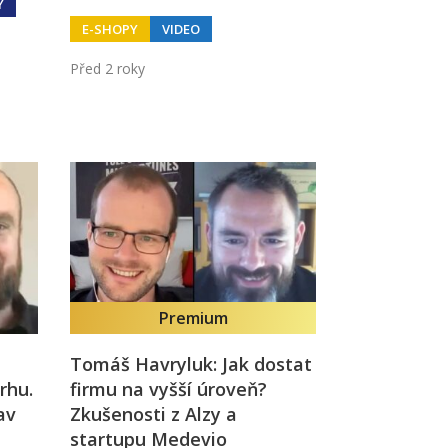
Y
E-SHOPY
VIDEO
Před 2 roky
Premium
Tomáš Havryluk: Jak dostat
rhu.
firmu na vyšší úroveň?
av
Zkušenosti z Alzy a
startupu Medevio