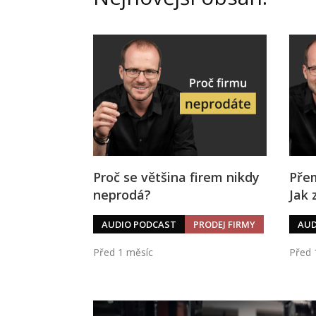
Proč se většina firem nikdy
Přem
neprodá?
Jak 
AUDIO PODCAST
PRODEJ FIRMY
AUD
Před 1 měsíc
Před 