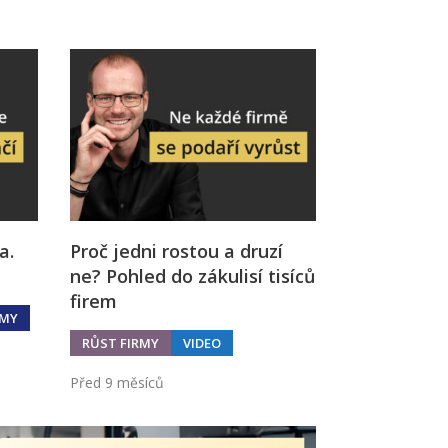
a.
Proč jedni rostou a druzí
ne? Pohled do zákulisí tisíců
firem
RMY
RŮST FIRMY
VIDEO
Před 9 měsíců