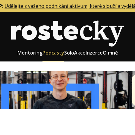
P:
Udělejte z vašeho podnikání aktivum, které slouží a vyděl
Mentoring
Podcasty
Solo
Akce
Inzerce
O mně
eting firmy
Role zakladatele/CEO
r zaměstnanců
Růst firmy
upnictví
Strategie firmy
od a prodej
Účetnictví a daně