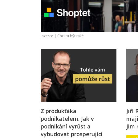
Inzerce |
Chci tu být také
Z produkťáka
Jiří
podnikatelem. Jak v
maj
podnikání vyrůst a
jim 
vybudovat prosperující