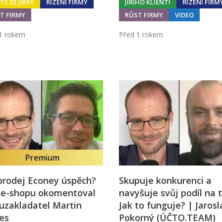
TE SE JIRKY
ŘÍZENÍ FIRMY
JIŘÍHO KLIENTI
ŘÍZENÍ FIRM
T FIRMY
RŮST FIRMY
VIDEO
1 rokem
Před 1 rokem
Premium
prodej Econey úspěch?
Skupuje konkurenci a
t e-shopu okomentoval
navyšuje svůj podíl na t
uzakladatel Martin
Jak to funguje? | Jarosl
es
Pokorný (ÚČTO.TEAM)