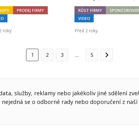
HOPY
PRODEJ FIRMY
RŮST FIRMY
SPONZOROVÁ
EO
VIDEO
2 roky
Před 2 roky
1
2
3
…
5
Další
ata, služby, reklamy nebo jakékoliv jiné sdělení zve
nejedná se o odborné rady nebo doporučení z naší 