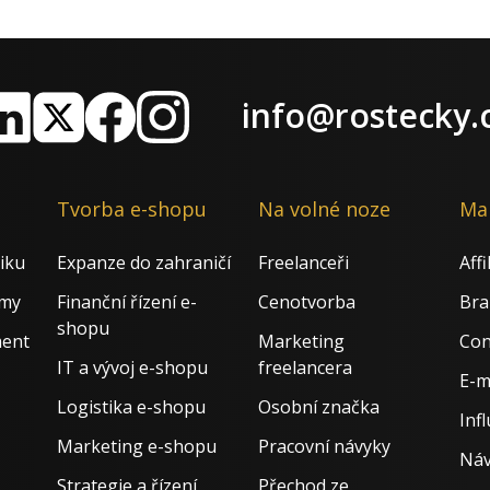
info@rostecky.
nkedIn
X
Facebook
Instagram
Tvorba e-shopu
Na volné noze
Ma
iku
Expanze do zahraničí
Freelanceři
Aff
rmy
Finanční řízení e-
Cenotvorba
Bra
shopu
ment
Marketing
Con
IT a vývoj e-shopu
freelancera
E-m
Logistika e-shopu
Osobní značka
Inf
Marketing e-shopu
Pracovní návyky
Náv
Strategie a řízení
Přechod ze