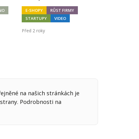
NO
E-SHOPY
RŮST FIRMY
STARTUPY
VIDEO
Před 2 roky
řejněné na našich stránkách je
strany. Podrobnosti na