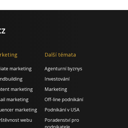
cz
rketing
Další témata
iliate marketing
Agenturní byznys
ndbuilding
Investování
tent marketing
Marketing
ail marketing
Off-line podnikání
luencer marketing
Podnikání v USA
štěvnost webu
Poradenství pro
podnikatele