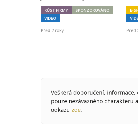
RŮST FIRMY
SPONZOROVÁNO
E-S
VIDEO
VID
Před 2 roky
Před 
Veškerá doporučení, informace, d
pouze nezávazného charakteru a 
odkazu
zde
.