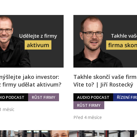
ýšlejte jako investor:
Takhle skončí vaše firm
z firmy udělat aktivum?
Víte to? | Jiří Rostecký
IO PODCAST
RŮST FIRMY
AUDIO PODCAST
ŘÍZENÍ FI
RŮST FIRMY
1 měsíc
Před 4 měsíce