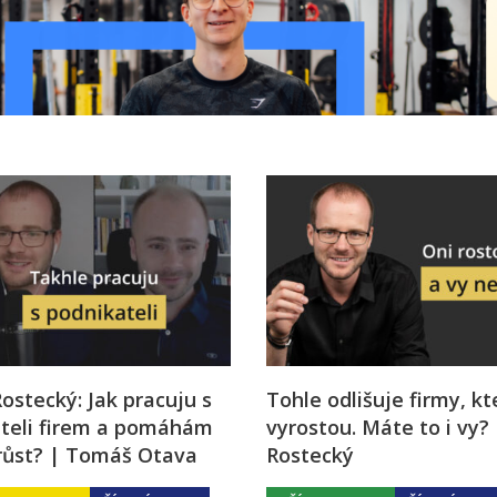
 Rostecký: Jak pracuju s
Tohle odlišuje firmy, kt
iteli firem a pomáhám
vyrostou. Máte to i vy? |
růst? | Tomáš Otava
Rostecký