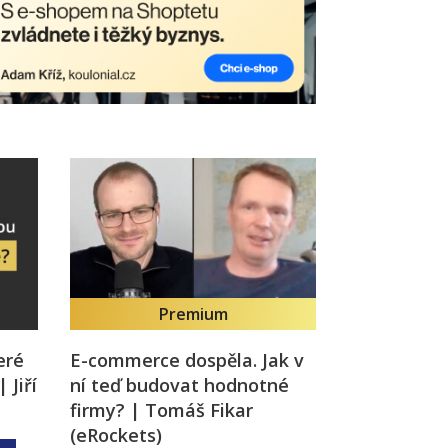
Premium
eré
E-commerce dospěla. Jak v
 Jiří
ní teď budovat hodnotné
firmy? | Tomáš Fikar
(eRockets)