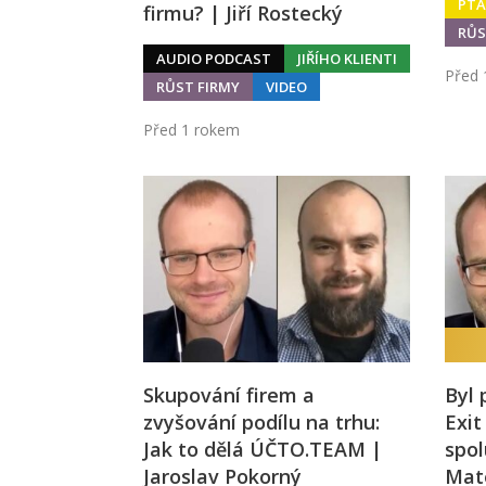
PTÁ
firmu? | Jiří Rostecký
RŮS
AUDIO PODCAST
JIŘÍHO KLIENTI
Před 
RŮST FIRMY
VIDEO
Před 1 rokem
Skupování firem a
Byl 
zvyšování podílu na trhu:
Exi
Jak to dělá ÚČTO.TEAM |
spol
Jaroslav Pokorný
Mat