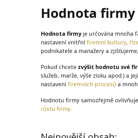
Hodnota firmy
Prode
Hodnota firmy
Interim management
Proje
Konkurenceschopnost firmy
Před
Hodnota firmy
je určována mnoha fa
Krizové řízení firmy
nastavení vnitřní
firemní kultury
Rest
,
říz
podnikatele a manažery a zjišťujeme,
Management firmy
Řízen
Pokud chcete
zvýšit hodnotu své fi
služeb, marže, výše zisku apod.) a je
nastavení
firemních procesů
a mnoho
Hodnotu firmy samozřejmě ovlivňuje i
růstu firmy
.
Nejnovější obsah: