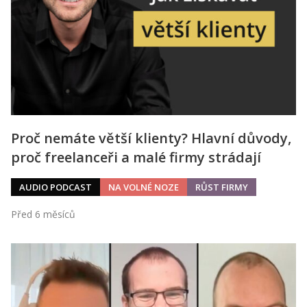
Proč nemáte větší klienty? Hlavní důvody,
proč freelanceři a malé firmy strádají
AUDIO PODCAST
NA VOLNÉ NOZE
RŮST FIRMY
Před 6 měsíců