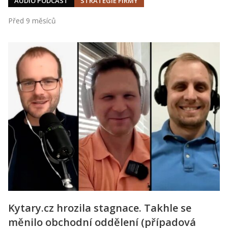
AUDIO PODCAST
STRATEGIE FIRMY
Před 9 měsíců
Kytary.cz hrozila stagnace. Takhle se
měnilo obchodní oddělení (případová