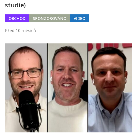
studie)
OBCHOD
SPONZOROVÁNO
VIDEO
Před 10 měsíců