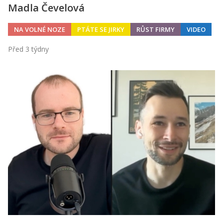
Madla Čevelová
NA VOLNÉ NOZE
PTÁTE SE JIRKY
RŮST FIRMY
VIDEO
Před 3 týdny