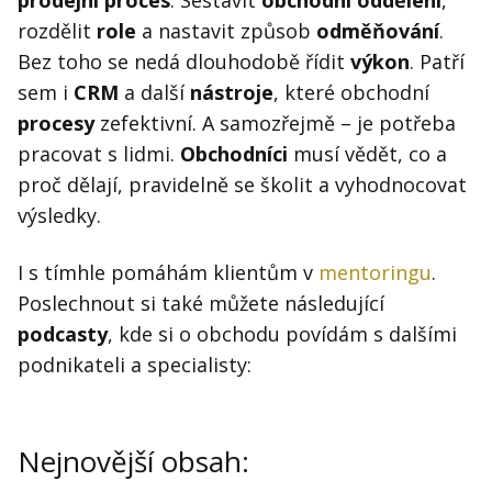
prodejní proces
. Sestavit
obchodní oddělení
,
rozdělit
role
a nastavit způsob
odměňování
.
Bez toho se nedá dlouhodobě řídit
výkon
. Patří
sem i
CRM
a další
nástroje
, které obchodní
procesy
zefektivní. A samozřejmě – je potřeba
pracovat s lidmi.
Obchodníci
musí vědět, co a
proč dělají, pravidelně se školit a vyhodnocovat
výsledky.
I s tímhle pomáhám klientům v
mentoringu
.
Poslechnout si také můžete následující
podcasty
, kde si o obchodu povídám s dalšími
podnikateli a specialisty:
Nejnovější obsah: