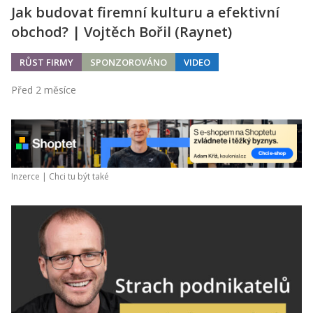
Jak budovat firemní kulturu a efektivní
obchod? | Vojtěch Bořil (Raynet)
RŮST FIRMY
SPONZOROVÁNO
VIDEO
Před 2 měsíce
Inzerce |
Chci tu být také