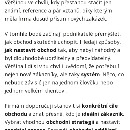
Kontakt
Většinou ve chvíli, kdy přestanou stačit jen
známí, reference a pár vztahů, díky kterým
Obchodní podmínky
měla firma dosud přísun nových zakázek.
Hledaná fráze
Hledat
V tomhle bodě začínají podnikatelé přemýšlet,
jak obchod skutečně uchopit. Hledají způsoby,
jak nastavit obchod
tak, aby nebyl náhodný a
byl dlouhodobě udržitelný a předvídatelný.
Většina lidí si v tu chvíli uvědomí, že potřebují
nejen nové zákazníky, ale taky
systém
. Něco, co
nebude závislé jen na jednom člověku nebo
jednom velkém klientovi.
Firmám doporučuji stanovit si
konkrétní cíle
obchodu
a znát přesně, kdo je
ideální zákazník
.
Vybrat vhodnou
obchodní strategii
a nastavit