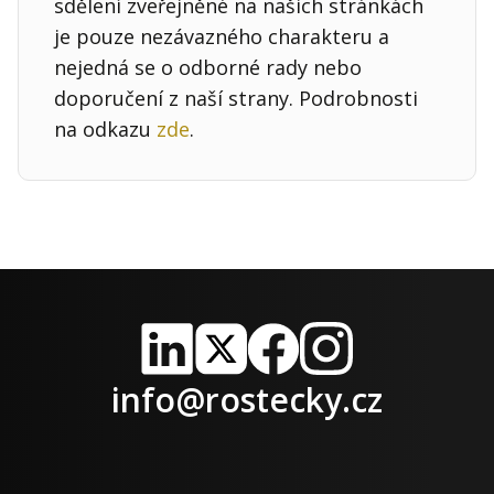
sdělení zveřejněné na našich stránkách
je pouze nezávazného charakteru a
nejedná se o odborné rady nebo
doporučení z naší strany. Podrobnosti
na odkazu
zde
.
LinkedIn
X
Facebook
Instagram
info@rostecky.cz