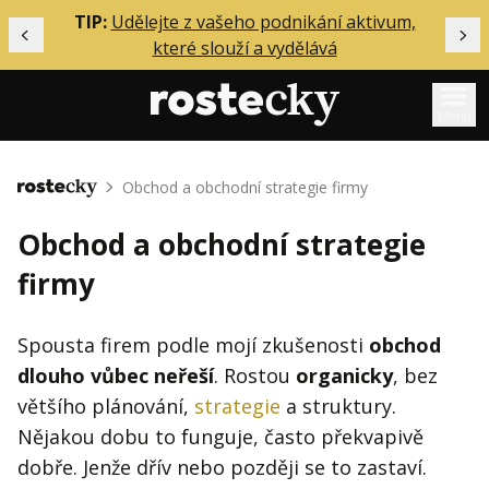
ělání
TIP:
Udělejte z vašeho podnikání aktivum,
Předchozí
Dal
které slouží a vydělává
Menu
Mentoring
Obchod a obchodní strategie firmy
Domů
Podcasty
Obchod a obchodní strategie
Solo
firmy
Akce
Inzerce
Spousta firem podle mojí zkušenosti
obchod
dlouho vůbec neřeší
. Rostou
organicky
, bez
O mně
většího plánování,
strategie
a struktury.
Nějakou dobu to funguje, často překvapivě
Přihlášení
dobře. Jenže dřív nebo později se to zastaví.