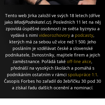
Tento web Jirka založil ve svých 18 letech (dříve
jako
MladýPodnikatel.cz
). Posledních 11 let na něj
zpovídá úspěšné osobnosti ze světa byznysu a
vydává s nimi
videorozhovory
a
podcasty
,
kterých má za sebou už více než 1 500. Jeho
posláním je vzdělávat české a slovenské
podnikatele, živnostníky, majitele firem a jejich
zaměstnance. Pořádá také
off-line akce
,
přednáší na vysokých školách a pomáhá s
podnikáním ostatním v rámci
spolupráce 1:1
.
Časopis Forbes ho zařadil do žebříčku 30 pod 30
a získal řadu dalších ocenění a nominací.