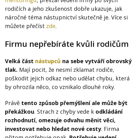
rodičích a jeho zkušenost dobře ukazuje, jak
náročné téma nástupnictví skutečně je. Více si
můžete přečíst
zde
.
Firmu nepřebíráte kvůli rodičům
Velká část
nástupců
na sebe vytváří obrovský
tlak.
Mají pocit, že nesmí zklamat rodiče,
poškodit jejich odkaz nebo udělat chybu, která
by ohrozila něco, co vznikalo dlouhé roky.
Právě
tento způsob přemýšlení ale může být
překážkou
. Strach z chyby vede k
odkládání
rozhodnutí, omezuje odvahu měnit věci,
investovat nebo hledat nové cesty
. Firma
přitom potřebuje opak.
Potřebuje vedení,