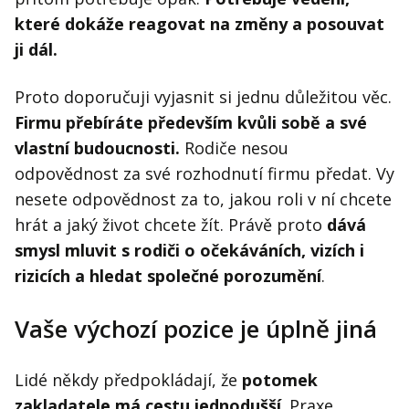
které dokáže reagovat na změny a posouvat
ji dál.
Proto doporučuji vyjasnit si jednu důležitou věc.
Firmu přebíráte především kvůli sobě a své
vlastní budoucnosti.
Rodiče nesou
odpovědnost za své rozhodnutí firmu předat. Vy
nesete odpovědnost za to, jakou roli v ní chcete
hrát a jaký život chcete žít. Právě proto
dává
smysl mluvit s rodiči o očekáváních, vizích i
rizicích a hledat společné porozumění
.
Vaše výchozí pozice je úplně jiná
Lidé někdy předpokládají, že
potomek
zakladatele má cestu jednodušší
. Praxe