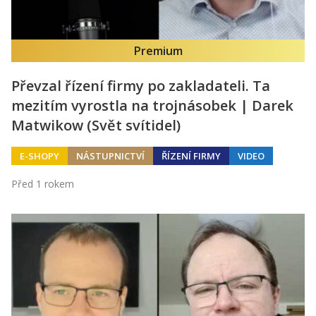
Premium
Převzal řízení firmy po zakladateli. Ta
mezitím vyrostla na trojnásobek | Darek
Matwikow (Svět svítidel)
E-SHOPY
NÁSTUPNICTVÍ
ŘÍZENÍ FIRMY
VIDEO
Před 1 rokem