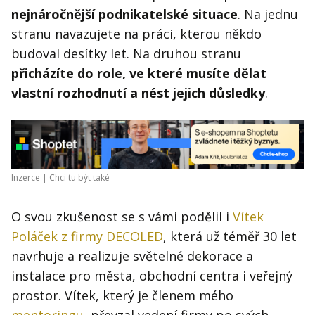
nejnáročnější podnikatelské situace
. Na jednu
stranu navazujete na práci, kterou někdo
budoval desítky let. Na druhou stranu
přicházíte do role, ve které musíte dělat
vlastní rozhodnutí a nést jejich důsledky
.
Inzerce |
Chci tu být také
O svou zkušenost se s vámi podělil i
Vítek
Poláček z firmy DECOLED
, která už téměř 30 let
navrhuje a realizuje světelné dekorace a
instalace pro města, obchodní centra i veřejný
prostor. Vítek, který je členem mého
mentoringu
, převzal vedení firmy po svých