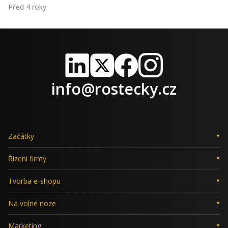
Před 4 roky
LinkedIn
X
Facebook
Instagram
info@rostecky.cz
Začátky
Řízení firmy
Tvorba e-shopu
Na volné noze
Marketing