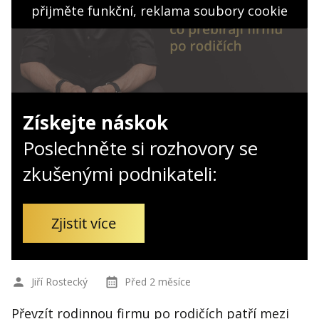
Kontakt
přijměte funkční, reklama soubory cookie
Obchodní podmínky
Hledaná fráze
Hledat
Získejte náskok
Poslechněte si rozhovory se
zkušenými podnikateli:
Zjistit více
Jiří Rostecký
Před 2 měsíce
Převzít rodinnou firmu po rodičích patří mezi