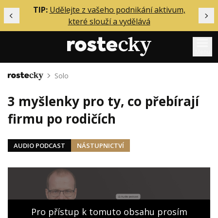
ělání
TIP:
Udělejte z vašeho podnikání aktivum,
Předchozí
Dal
které slouží a vydělává
Menu
Solo
Domů
Mentoring
3 myšlenky pro ty, co přebírají
Podcasty
firmu po rodičích
Solo
Akce
AUDIO PODCAST
NÁSTUPNICTVÍ
Inzerce
O mně
Přihlášení
Pro přístup k tomuto obsahu prosím