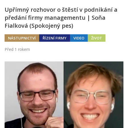
Upřímný rozhovor o štěstí v podnikání a
předání firmy managementu | Soňa
Fialková (Spokojený pes)
NÁSTUPNICTVÍ
ŘÍZENÍ FIRMY
VIDEO
ŽIVOT
Před 1 rokem