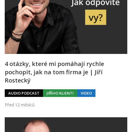
4 otázky, které mi pomáhají rychle
pochopit, jak na tom firma je | Jiří
Rostecký
AUDIO PODCAST
JIŘÍHO KLIENTI
VIDEO
Před 12 měsíců