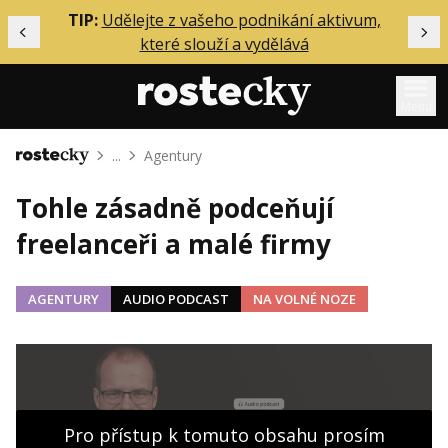
ělání
TIP:
Udělejte z vašeho podnikání aktivum,
Předchozí
Dal
které slouží a vydělává
Menu
...
Agentury
Domů
Mentoring
Tohle zásadně podceňují
Podcasty
freelanceři a malé firmy
Solo
Akce
AGENTURY
AUDIO PODCAST
NA VOLNÉ NOZE
Inzerce
O mně
Přihlášení
Pro přístup k tomuto obsahu prosím