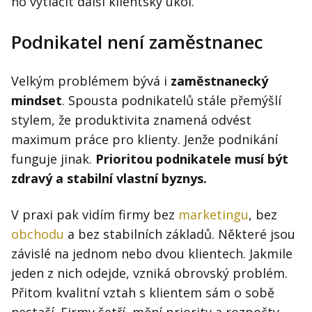
ho vytlačit další klientský úkol.
Podnikatel není zaměstnanec
Velkým problémem bývá i
zaměstnanecký
mindset
. Spousta podnikatelů stále přemýšlí
stylem, že produktivita znamená odvést
maximum práce pro klienty. Jenže podnikání
funguje jinak.
Prioritou podnikatele musí být
zdravý a stabilní vlastní byznys.
V praxi pak vidím firmy bez
marketingu
, bez
obchodu
a bez stabilních základů. Některé jsou
závislé na jednom nebo dvou klientech. Jakmile
jeden z nich odejde, vzniká obrovský problém.
Přitom kvalitní vztah s klientem sám o sobě
nestačí. Firmy šetří, mění priority a rozpočty.