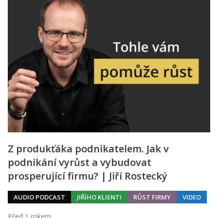
Z produkťáka podnikatelem. Jak v
podnikání vyrůst a vybudovat
prosperující firmu? | Jiří Rostecký
AUDIO PODCAST
JIŘÍHO KLIENTI
RŮST FIRMY
VIDEO
Před 1 rokem