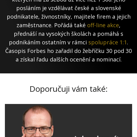
posláním je vzdělávat české a slovenské
podnikatele, živnostníky, majitele firem a jejich
zaměstnance. Pořádá také
off-line akce
,
přednáší na vysokých školách a pomáhá s
podnikáním ostatním v rámci
spolupráce 1:1
.
Časopis Forbes ho zařadil do žebříčku 30 pod 30
a získal řadu dalších ocenění a nominací.
Doporučuji vám také: