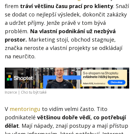
firem
tráví většinu času prací pro klienty
. Snaží
se dodat co nejlepší výsledek, dokončit zakázky
a udržet příjmy. Jenže právě v tom bývá
problém.
Na vlastní podnikání už nezbývá
prostor.
Marketing stojí, obchod stagnuje,
značka neroste a vlastní projekty se odkládají
na neurčito.
Inzerce |
Chci tu být také
V
mentoringu
to vidím velmi často. Tito
podnikatelé
většinou dobře vědí, co potřebují
dělat
. Mají nápady, znají postupy a mají přístup
ke všem informacím, které potřebují. Internet