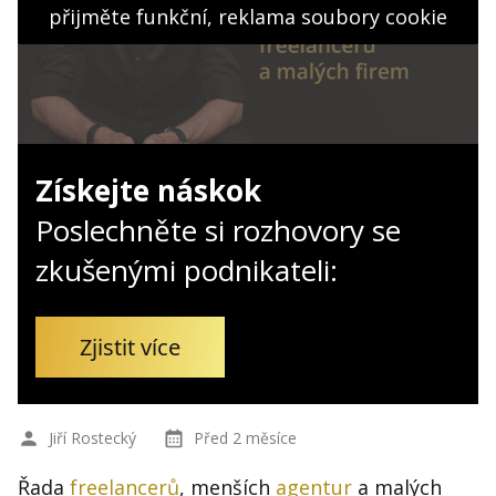
Kontakt
přijměte funkční, reklama soubory cookie
Obchodní podmínky
Hledaná fráze
Hledat
Získejte náskok
Poslechněte si rozhovory se
zkušenými podnikateli:
Zjistit více
Jiří Rostecký
Před 2 měsíce
Řada
freelancerů
, menších
agentur
a malých