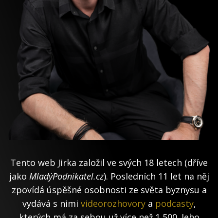
Tento web Jirka založil ve svých 18 letech (dříve
jako
MladýPodnikatel.cz
). Posledních 11 let na něj
zpovídá úspěšné osobnosti ze světa byznysu a
vydává s nimi
videorozhovory
a
podcasty
,
kterých má za sebou už více než 1 500. Jeho