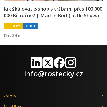
Jak škálovat e-shop s tržbami přes 100 000
000 Kč ročně? | Martin Borl (Little Shoes)
E-SHOPY
VIDEO
Před 3 dny
LinkedIn
X
Facebook
Instagram
info@rostecky.cz
Začátky
Řízení firmy