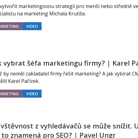
j firmy
Vedení lidí
 vytvořit marketingovou strategii pro menší nebo středně v
cialistu na marketing Michala Krutiše.
ktové řízení
Vzdělávání manažerů
ARKETING
VIDEO
ání firmy nástupci
Zaměstnanecké akcie
rukturalizace podniku
Ziskovost firmy
í firmy
k vybrat šéfa marketingu firmy? | Karel P
č by neměl zakladatel firmy řešit marketing? A jak vybírat C
ělil Karel Pařízek.
ARKETING
VIDEO
vštěvnost z vyhledávačů se může snížit. 
 to znamená pro SEO? | Pavel Ungr