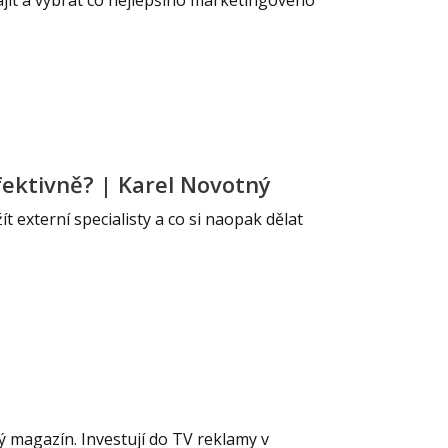
ajít a vybrat co nejlepšího marketingového
efektivně? | Karel Novotný
t externí specialisty a co si naopak dělat
ný magazín. Investují do TV reklamy v