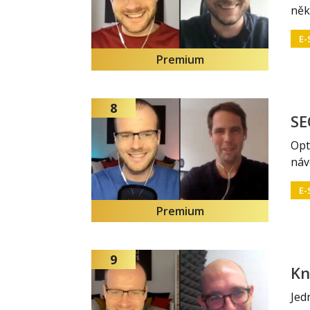
něk
E-
Premium
8
SE
Opt
náv
E-
Premium
9
Kn
Jed