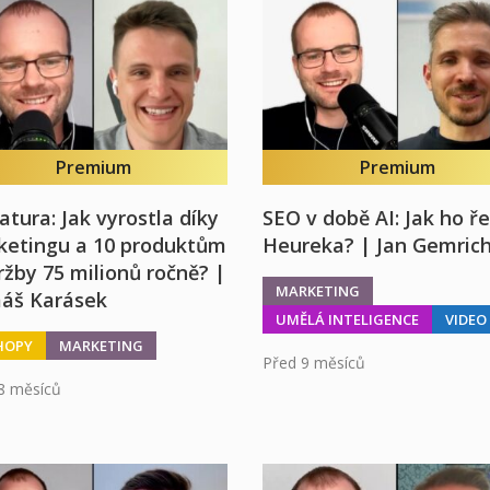
Premium
Premium
tura: Jak vyrostla díky
SEO v době AI: Jak ho ře
ketingu a 10 produktům
Heureka? | Jan Gemric
ržby 75 milionů ročně? |
MARKETING
áš Karásek
UMĚLÁ INTELIGENCE
VIDEO
HOPY
MARKETING
Před 9 měsíců
8 měsíců