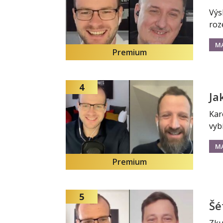
Výs
roz
M
Premium
4
Ja
Kar
vyb
M
Premium
5
Šé