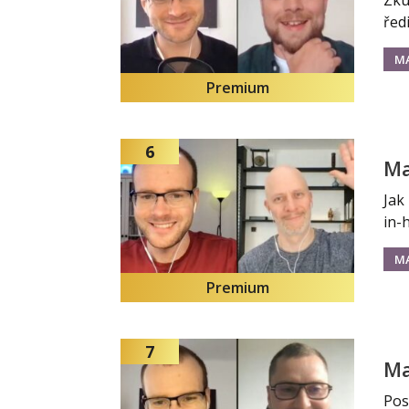
Zku
řed
M
Premium
6
Ma
Jak
in-
M
Premium
7
Ma
Pos