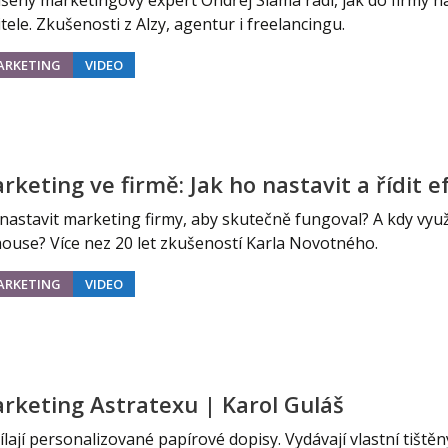
šený marketingový expert Ondřej Sláma radí, jak do firmy n
itele. Zkušenosti z Alzy, agentur i freelancingu.
ARKETING
VIDEO
rketing ve firmě: Jak ho nastavit a řídit 
 nastavit marketing firmy, aby skutečně fungoval? A kdy využí
house? Více nez 20 let zkušeností Karla Novotného.
ARKETING
VIDEO
rketing Astratexu | Karol Guláš
ílají personalizované papírové dopisy. Vydávají vlastní tiště