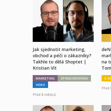
Jak sjednotit marketing,
deNa
obchod a péči o zákazníky?
mar
Takhle to dělá Shoptet |
na t
Kristian Vít
Tom
MARKETING
SPONZOROVÁNO
E-S
VIDEO
Před 
Před 8 měsíců