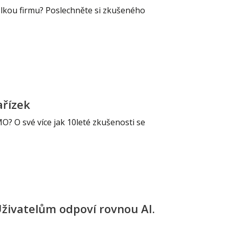
elkou firmu? Poslechněte si zkušeného
Já v médiích
ařízek
MO? O své více jak 10leté zkušenosti se
Uživatelům odpoví rovnou AI.