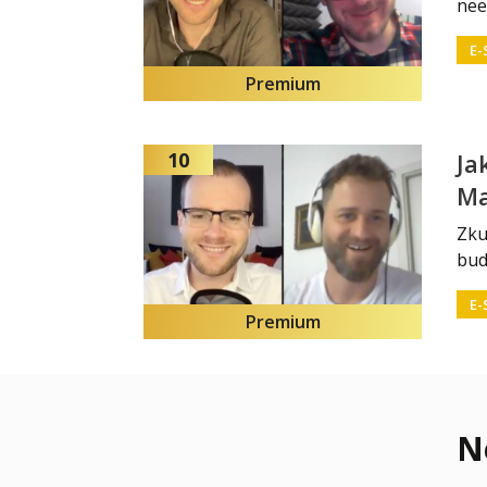
nee
E-
Premium
10
Ja
Ma
Zku
bud
E-
Premium
N