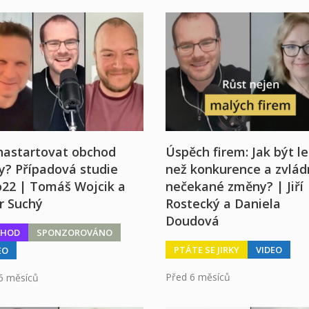
nastartovat obchod
Úspěch firem: Jak být le
y? Případová studie
než konkurence a zvlá
o22 | Tomáš Wojcik a
nečekané změny? | Jiří
r Suchý
Rostecký a Daniela
Doudová
CHOD
SPONZOROVÁNO
PTÁTE SE JIRKY
VIDEO
EO
Před 6 měsíců
6 měsíců