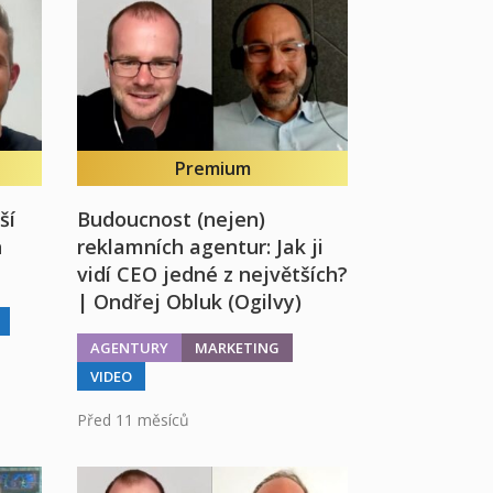
Premium
ší
Budoucnost (nejen)
h
reklamních agentur: Jak ji
vidí CEO jedné z největších?
| Ondřej Obluk (Ogilvy)
AGENTURY
MARKETING
VIDEO
Před 11 měsíců