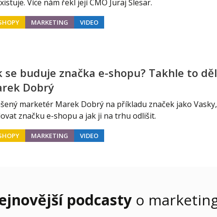
xistuje. Více nám řekl její CMO Juraj Šlesar.
SHOPY
MARKETING
VIDEO
k se buduje značka e-shopu? Takhle to děla
rek Dobrý
šený marketér Marek Dobrý na příkladu značek jako Vasky, 
ovat značku e-shopu a jak ji na trhu odlišit.
SHOPY
MARKETING
VIDEO
ejnovější podcasty
o marketing