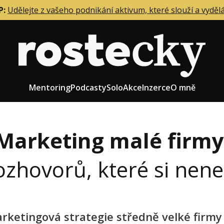
P:
Udělejte z vašeho podnikání aktivum, které slouží a vyděl
Mentoring
Podcasty
Solo
Akce
Inzerce
O mně
Marketing malé firmy
eting firmy
Role zakladatele/CEO
zhovorů, které si nene
r zaměstnanců
Růst firmy
upnictví
Strategie firmy
od a prodej
Účetnictví a daně
rketingová strategie středně velké firmy 