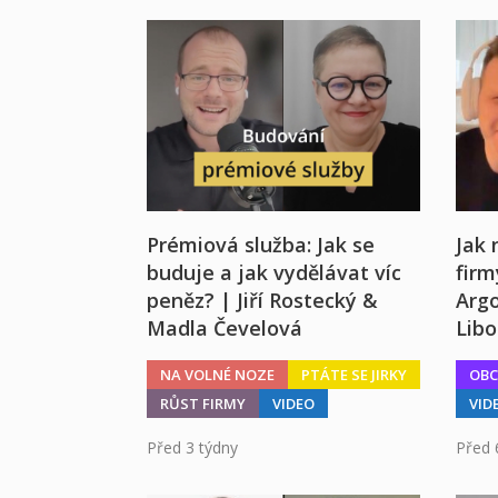
Prémiová služba: Jak se
Jak 
buduje a jak vydělávat víc
firm
peněz? | Jiří Rostecký &
Arg
Madla Čevelová
Libo
NA VOLNÉ NOZE
PTÁTE SE JIRKY
OB
RŮST FIRMY
VIDEO
VID
Před 3 týdny
Před 