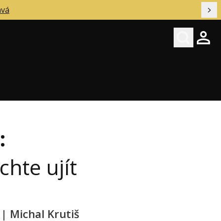
ává
Dal
Hledat
Přihl
:
chte ujít
| Michal Krutiš