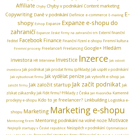
Affiliate
Chyby v podnikání
Content marketing
Chyby
E-
Copywriting
Daně v podnikání
Definice
e-commerce
E-mailing
Expanze e-shopu do
shopy
Expanze
Eshop
zahraničí
Externí finanční
Expanze české firmy na zahraniční trh
Facebook
Finance
ředitel
Finanční řízení e-shopu
Firemní kultura
Hledám
Google+
Freelanceři
Freelancing
Firemní procesy
Inzerce
Investice
investora
HR
Interview
Jak oslovit
Jak podnikat
Jak prodat firmu (příklady)
Jak uspět v podnikání
investora
Jak vydělat peníze
Jak vytvořit e-shop
Jak vybudovat firmu
Jak
Jak začít podnikat
Jak založit startup
Jak
založit firmu
získat zákazníky
Jak řídit firmu? Příklady z Česka
Kamenné
Jan Kvasnička
Kdo to je freelancer?
Linkbuilding
Logistika e-
prodejny e-shopu
Marketing e-shopu
Marketing
shopu
Motivace
Mentoring podnikání na volné noze
Mentoring firem
Neúspěch v podnikání
Nejlepší startupy v České republice
Optimalizace
Personální strategie firmy
Plánování