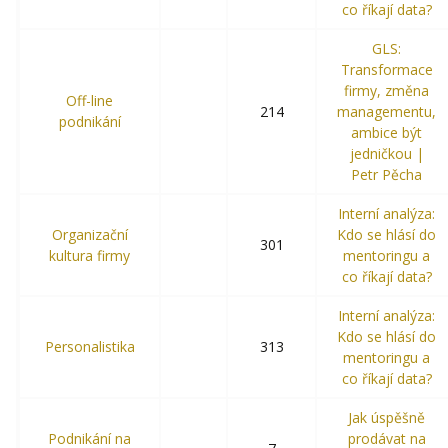
co říkají data?
GLS:
Transformace
firmy, změna
Off-line
214
managementu,
podnikání
ambice být
jedničkou |
Petr Pěcha
Interní analýza:
Organizační
Kdo se hlásí do
301
kultura firmy
mentoringu a
co říkají data?
Interní analýza:
Kdo se hlásí do
Personalistika
313
mentoringu a
co říkají data?
Jak úspěšně
Podnikání na
prodávat na