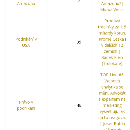
7
Amazonu
Amazonu?|
Michal Weiss
Prodává
trdelníky za 1,5
miliardy korun.
Podnikání v
Kromě Česka i
35
USA
v dalších 12
zemích |
Radek Klein
(Trdlokafé)
TOP Line #6:
Webová
analytika se
mění. Advokát
s expertem na
Právo v
46
marketing
podnikání
vysvětlují, jak
na to reagovat
| Josef Bátrla
a Vladimír