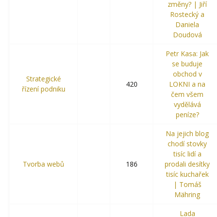
změny? | Jiří
Rostecký a
Daniela
Doudová
Petr Kasa: Jak
se buduje
obchod v
Strategické
420
LOKNI a na
řízení podniku
čem všem
vydělává
peníze?
Na jejich blog
chodí stovky
tisíc lidí a
Tvorba webů
186
prodali desítky
tisíc kuchařek
| Tomáš
Mähring
Lada