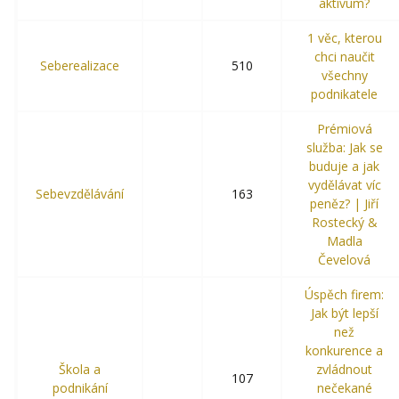
aktivum?
1 věc, kterou
chci naučit
Seberealizace
510
všechny
podnikatele
Prémiová
služba: Jak se
buduje a jak
vydělávat víc
Sebevzdělávání
163
peněz? | Jiří
Rostecký &
Madla
Čevelová
Úspěch firem:
Jak být lepší
než
konkurence a
Škola a
zvládnout
107
podnikání
nečekané