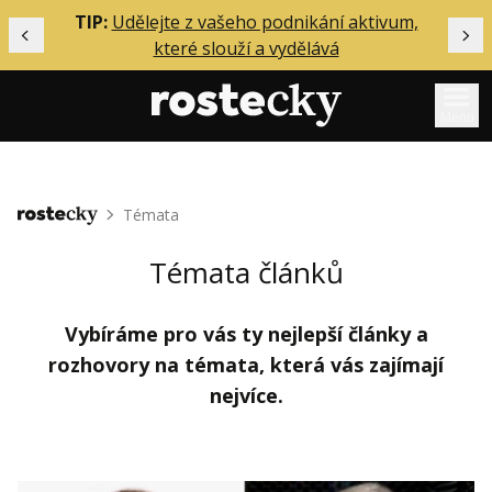
ělání
TIP:
Udělejte z vašeho podnikání aktivum,
Předchozí
Dal
které slouží a vydělává
Menu
Mentoring
Témata
Domů
Podcasty
Solo
Témata článků
Akce
Vybíráme pro vás ty nejlepší články a
Inzerce
rozhovory na témata, která vás zajímají
O mně
nejvíce.
Přihlášení