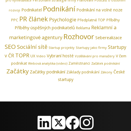
pro vyhledávače
Podcast o osobním
Podnikání
Podnikatel
Podnikání na volné noze
rozvoji
PR článek
Psychologie
Předplatné TOP
Příběhy
PPC
Reklamní a
Příběhy úspěšných podnikatelů
Reklama
Rozhovor
marketingové agentury
Seberealizace
SEO
Sociální sítě
Startupy
Startup projekty
Startupy jako firmy
TOPR
v ČR
Vybraní hosté
UX
V čem
Video
Vzdělávání pro manažery
podnikat
Zaměstnanci
Webová analytika (video)
Začátek podnikání
Začátky
Začátky podnikání
České
Základy podnikání
Zákony
startupy