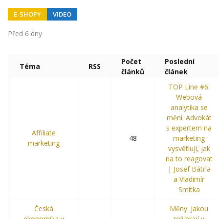
E-SHOPY
VIDEO
Před 6 dny
Počet
Poslední
Téma
RSS
článků
článek
TOP Line #6:
Webová
analytika se
mění. Advokát
s expertem na
Affiliate
48
marketing
marketing
vysvětlují, jak
na to reagovat
| Josef Bátrla
a Vladimír
Smitka
Česká
Měny: Jakou
ekonomika v
roli hrají v