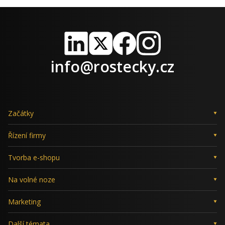
LinkedIn
X
Facebook
Instagram
info@rostecky.cz
Začátky
Řízení firmy
Tvorba e-shopu
Na volné noze
Marketing
Další témata