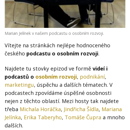
Kontakt
Obchodní podmínky
Hledaná fráze
Hledat
Marian Jelínek v našem podcastu o osobním rozvoji.
Vítejte na stránkách nejlépe hodnoceného
českého
podcastu o osobním rozvoji
.
Najdete tu stovky epizod ve formě
videí i
podcastů o
osobním rozvoji
,
podnikání
,
marketingu
, úspěchu a dalších tématech. V
podcastech zpovídáme úspěšné osobnosti
nejen z těchto oblastí. Mezi hosty tak najdete
třeba
Michala Horáčka
,
Jindřicha Šídla
,
Mariana
Jelínka
,
Erika Taberyho
,
Tomáše Čupra
a mnoho
dalších.