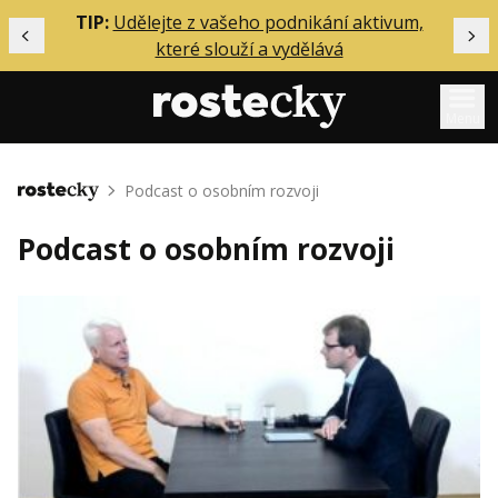
ělání
TIP:
Udělejte z vašeho podnikání aktivum,
Předchozí
Dal
které slouží a vydělává
Menu
Mentoring
Podcast o osobním rozvoji
Domů
Podcasty
Podcast o osobním rozvoji
Solo
Akce
Inzerce
O mně
Přihlášení