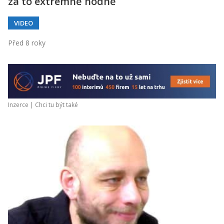
za to extrémně hodně
VIDEO
Před 8 roky
Inzerce |
Chci tu být také