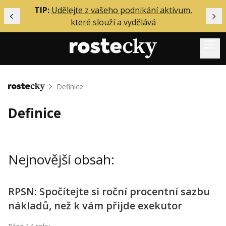
ělání
TIP:
Udělejte z vašeho podnikání aktivum,
Předchozí
Dal
které slouží a vydělává
Menu
Mentoring
Definice
Domů
Podcasty
Definice
Solo
Akce
Nejnovější obsah:
Inzerce
O mně
RPSN: Spočítejte si roční procentní sazbu
nákladů, než k vám přijde exekutor
Přihlášení