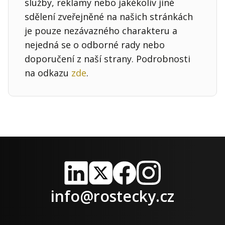
služby, reklamy nebo jakékoliv jiné
sdělení zveřejněné na našich stránkách
je pouze nezávazného charakteru a
nejedná se o odborné rady nebo
doporučení z naší strany. Podrobnosti
na odkazu
zde
.
LinkedIn
X
Facebook
Instagram
info@rostecky.cz