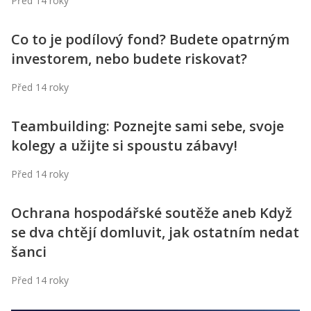
Před 14 roky
Kontakt
Obchodní podmínky
Co to je podílový fond? Budete opatrným
investorem, nebo budete riskovat?
Hledaná fráze
Hledat
Před 14 roky
Teambuilding: Poznejte sami sebe, svoje
kolegy a užijte si spoustu zábavy!
Před 14 roky
Ochrana hospodářské soutěže aneb Když
se dva chtějí domluvit, jak ostatním nedat
šanci
Před 14 roky