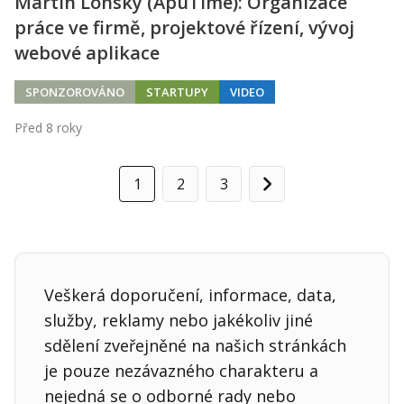
Martin Lonský (ApuTime): Organizace
práce ve firmě, projektové řízení, vývoj
webové aplikace
SPONZOROVÁNO
STARTUPY
VIDEO
Před 8 roky
1
2
3
Další
Veškerá doporučení, informace, data,
služby, reklamy nebo jakékoliv jiné
sdělení zveřejněné na našich stránkách
je pouze nezávazného charakteru a
nejedná se o odborné rady nebo