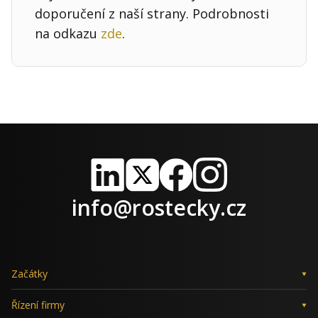
doporučení z naší strany. Podrobnosti
na odkazu
zde
.
LinkedIn
X
Facebook
Instagram
info@rostecky.cz
Začátky
Řízení firmy