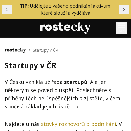
ělání
TIP:
Udělejte z vašeho podnikání aktivum,
Předchozí
Dal
které slouží a vydělává
Menu
Mentoring
Startupy v ČR
Domů
Podcasty
Startupy v ČR
Solo
Akce
V Česku vznikla už řada
startupů
. Ale jen
některým se povedlo uspět. Poslechněte si
Inzerce
příběhy těch nejúspěšnějších a zjistěte, v čem
O mně
spočívá základ jejich úspěchu.
Přihlášení
Najdete u nás
stovky rozhovorů o podnikání
. V