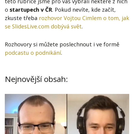
této rubrice jsme pro vás vybrali některé z nich
Kontakt
o
startupech v ČR
. Pokud nevíte, kde začít,
Obchodní podmínky
zkuste třeba
rozhovor Vojtou Cimlem o tom, jak
se SlidesLive.com dobývá svět
.
Hledaná fráze
Hledat
Rozhovory si můžete poslechnout i ve formě
podcastu o podnikání
.
Nejnovější obsah: