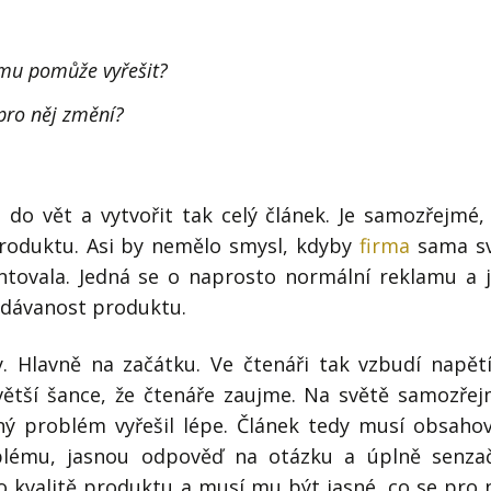
 mu pomůže vyřešit?
pro něj změní?
t do vět a vytvořit tak celý článek. Je samozřejmé,
produktu. Asi by nemělo smysl, kdyby
firma
sama sv
ntovala. Jedná se o naprosto normální reklamu a j
odávanost produktu.
. Hlavně na začátku. Ve čtenáři tak vzbudí napět
 větší šance, že čtenáře zaujme. Na světě samozře
aný problém vyřešil lépe. Článek tedy musí obsaho
blému, jasnou odpověď na otázku a úplně senza
o kvalitě produktu a musí mu být jasné, co se pro 