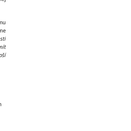
ému
áme
sti
mít
pší
h