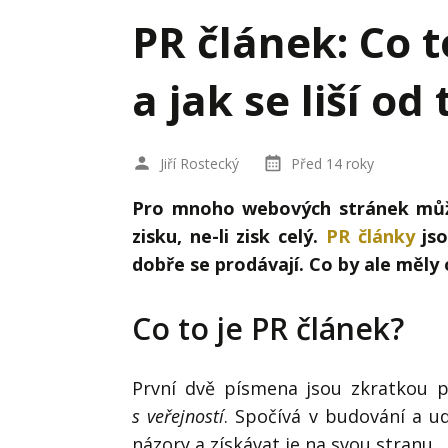
Hodnota firmy
Prode
PR článek: Co 
Interim management
Proje
a jak se liší od
Konkurenceschopnost firmy
Před
Krizové řízení firmy
Rest
Jiří Rostecký
Před 14 roky
Management firmy
Řízen
Pro mnoho webových stránek může
zisku, ne-li zisk celý.
PR články
jso
dobře se prodávají. Co by ale měly 
Co to je PR článek?
První dvě písmena jsou zkratkou
s veřejností
. Spočívá v budování a ud
názory a získávat je na svou stranu.