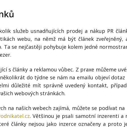
ánků
kolik služeb usnadňujících prodej a nákup PR člán
istikách webu, na němž má být článek zveřejněný, 
. Ta se nejčastěji pohybuje kolem jedné normostra
ezer.
ující s články a reklamou vůbec. Z praxe můžeme uvé
několikrát do týdne se nám na emailu objeví dotaz
elmi důležité mít správně uvedený kontakt, přípa
vašich webových stránkách.
ch na našich webech zajímá, můžete se podívat na
odnikatel.cz
. Většinou je psali samotní inzerenti a
teré články nejsou jako inzerce označeny a proto j