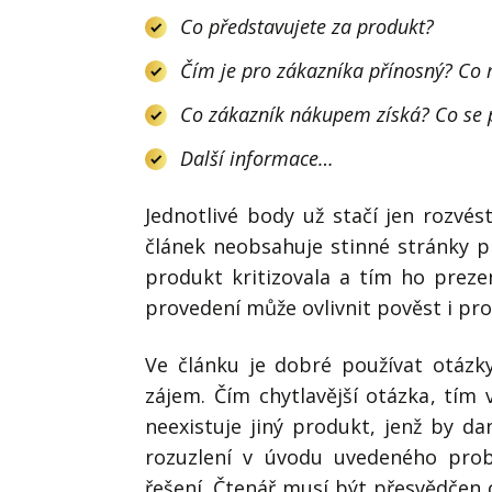
Co představujete za produkt?
Čím je pro zákazníka přínosný? Co
Co zákazník nákupem získá? Co se 
Další informace…
Jednotlivé body už stačí jen rozvés
článek neobsahuje stinné stránky 
produkt kritizovala a tím ho preze
provedení může ovlivnit pověst i pr
Ve článku je dobré používat otázky
zájem. Čím chytlavější otázka, tím
neexistuje jiný produkt, jenž by d
rozuzlení v úvodu uvedeného pro
řešení. Čtenář musí být přesvědčen 