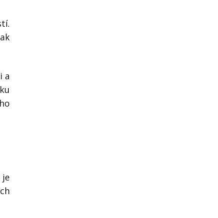
tí.
tak
i a
nku
 ho
 je
ech