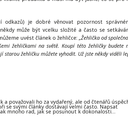
ání odkazů) je dobré věnovat pozornost správn
o někdy může být vcelku složité a často se setkáv
 můžeme uvést článek o žehličce:
„Žehlička od společno
všemi žehličkami na světě. Koupí této žehličky budete 
í starou žehličku můžete vyhodit. Už jste někdy viděli le
nek a považovali ho za vydařený, ale od čtenářů úspěc
oři se svými články dostávají velmi často. Napsat
 však mnoho rad, jak se posunout k dokonalosti…