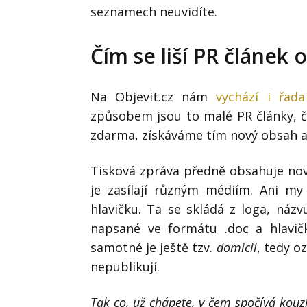
seznamech neuvidíte.
Čím se liší PR článek 
Na Objevit.cz nám
vychází i řada
způsobem jsou to malé PR články, č
zdarma, získáváme tím nový obsah a 
Tisková zpráva předně obsahuje novo
je zasílají různým médiím. Ani my
hlavičku. Ta se skládá z loga, náz
napsané ve formátu .doc a hlavič
samotné je ještě tzv.
domicil
, tedy o
nepublikují.
Tak co, už chápete, v čem spočívá kou