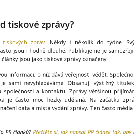
od tiskové zprávy?
 tiskových zpráv
. Někdy i několik do týdne. S
asto jsou i hodně dlouhé. Publikujeme je samozře
články jsou jako tiskové zprávy označeny.
u informaci, o níž dává veřejnosti vědět. Společno
 je sami nevyhledáváme. Obsahují výstižný titule
vu společnosti a kontaktu. Zprávy většinou přijím
ka je často moc hezky udělaná. Na začátku zpr
značení data a místa vydání zprávy. Ten často média
zlo PR článků?
Přečtěte si, jak napsat PR článek tak, aby 