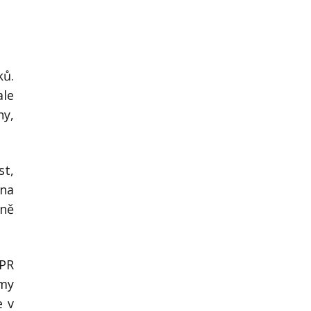
ků.
ale
ny,
st,
 na
dně
 PR
 my
e v