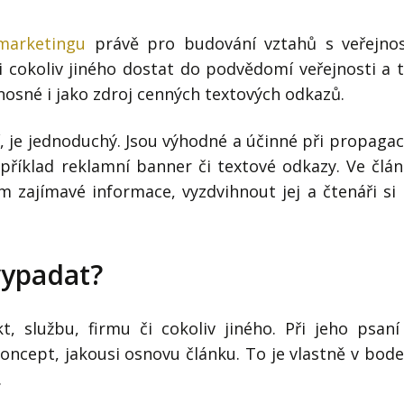
marketingu
právě pro budování vztahů s veřejnos
 cokoliv jiného dostat do podvědomí veřejnosti a 
ínosné i jako zdroj cenných textových odkazů.
, je jednoduchý. Jsou výhodné a účinné při propagac
příklad reklamní banner či textové odkazy. Ve člá
m zajímavé informace, vyzdvihnout jej a čtenáři si
vypadat?
, službu, firmu či cokoliv jiného. Při jeho psaní
koncept, jakousi osnovu článku. To je vlastně v bod
.