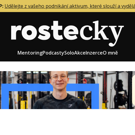
P:
Udělejte z vašeho podnikání aktivum, které slouží a vyděl
Mentoring
Podcasty
Solo
Akce
Inzerce
O mně
eting firmy
Role zakladatele/CEO
r zaměstnanců
Růst firmy
upnictví
Strategie firmy
od a prodej
Účetnictví a daně