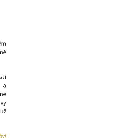
vým
jmě
sti
k a
áme
ávy
 už
byl