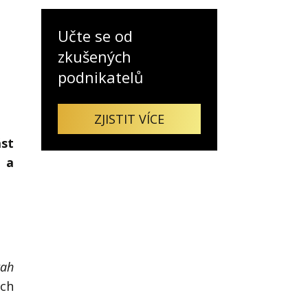
Učte se od
zkušených
Já v médiích
podnikatelů
ZJISTIT VÍCE
st
m a
tah
ich