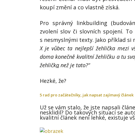
koupí změní a co vlastně získá.
Pro správný linkbuilding (budov
zvolení slov či slovních spojení. T
s nesmyslnými texty. Jako příklad si
X je vůbec ta nejlepší žehlička mezi 
doma konečně kvalitní žehličku a tu svoj
žehličk
a
než je tato?“
Hezké, že?
5 rad pro začátečníky, jak napsat zajímavý článek
Už se vám stalo, že jste napsali člá
nesklidil? Do takových situací se aut
kvalitní článek není lehké, existuje