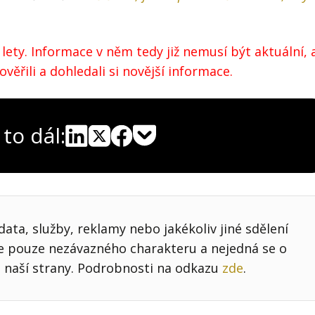
lety. Informace v něm tedy již nemusí být aktuální, 
ěřili a dohledali si novější informace.
 to dál:
Pocket
Linkedin
X
Sdílet
ata, služby, reklamy nebo jakékoliv jiné sdělení
je pouze nezávazného charakteru a nejedná se o
 naší strany. Podrobnosti na odkazu
zde
.