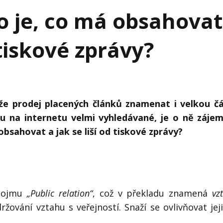
j firmy
Vedení lidí
to je, co má obsahovat
ktové řízení
Vzdělávání manažerů
 tiskové zprávy?
ání firmy nástupci
Zaměstnanecké akcie
rukturalizace podniku
Ziskovost firmy
í firmy
 prodej placených článků znamenat i velkou čá
u na internetu velmi vyhledávané, je o ně záje
obsahovat a jak se liší od tiskové zprávy?
 pojmu
„Public relation“
, což v překladu znamená
vz
ržování vztahu s veřejností. Snaží se ovlivňovat jej