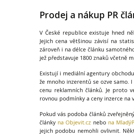
Prodej a nákup PR čl
V České republice existuje hned ně
Jejich cena většinou závisí na stat
zároveň i na délce článku samotného
jež představuje 1800 znaků včetně m
Existují i mediální agentury obchod
že mnoho inzerentů se ozve samo. I 
cenu reklamních článků. Je proto v
rovnou podmínky a ceny inzerce na 
Pokud vás podoba článků zveřejněný
články
na Objevit.cz
nebo
na MladýP
jejich podobu nemohli ovlivnit. Něk