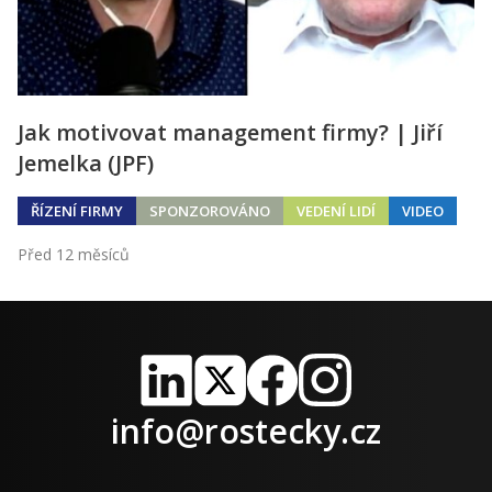
Jak motivovat management firmy? | Jiří
Jemelka (JPF)
ŘÍZENÍ FIRMY
SPONZOROVÁNO
VEDENÍ LIDÍ
VIDEO
Před 12 měsíců
LinkedIn
X
Facebook
Instagram
info@rostecky.cz