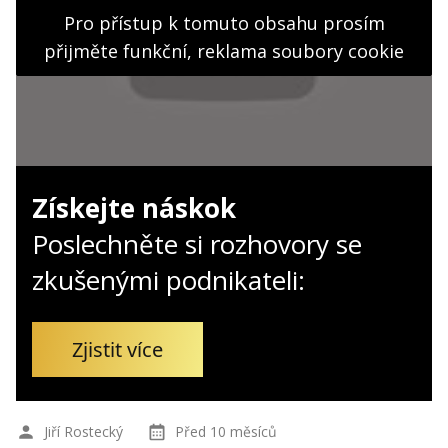
Kontakt
Pro přístup k tomuto obsahu prosím
Obchodní podmínky
přijměte funkční, reklama soubory cookie
Hledaná fráze
Hledat
Získejte náskok
Poslechněte si rozhovory se
zkušenými podnikateli:
Zjistit více
Jiří Rostecký
Před 10 měsíců