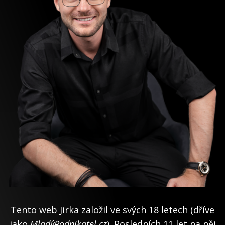
Tento web Jirka založil ve svých 18 letech (dříve
jako
MladýPodnikatel.cz
). Posledních 11 let na něj