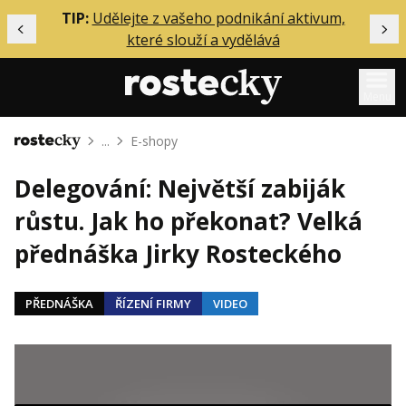
ělání
TIP:
Udělejte z vašeho podnikání aktivum,
Předchozí
Dal
které slouží a vydělává
Menu
...
E-shopy
Domů
Mentoring
Delegování: Největší zabiják
Podcasty
růstu. Jak ho překonat? Velká
Solo
přednáška Jirky Rosteckého
Akce
Inzerce
PŘEDNÁŠKA
ŘÍZENÍ FIRMY
VIDEO
O mně
Přihlášení