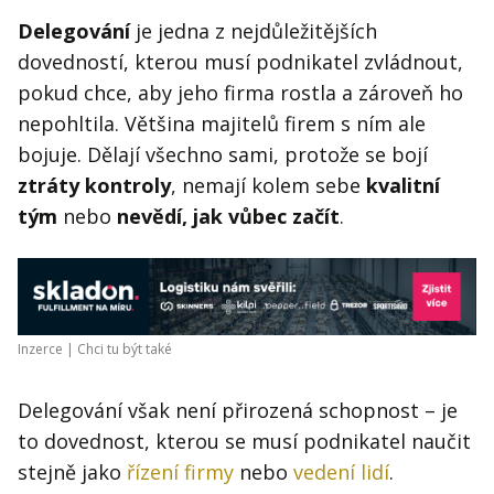
Delegování
je jedna z nejdůležitějších
dovedností, kterou musí podnikatel zvládnout,
pokud chce, aby jeho firma rostla a zároveň ho
nepohltila. Většina majitelů firem s ním ale
bojuje. Dělají všechno sami, protože se bojí
ztráty kontroly
, nemají kolem sebe
kvalitní
tým
nebo
nevědí, jak vůbec začít
.
Inzerce |
Chci tu být také
Delegování však není přirozená schopnost – je
to dovednost, kterou se musí podnikatel naučit
stejně jako
řízení firmy
nebo
vedení lidí
.