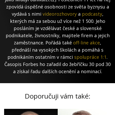
zpovídá úspěšné osobnosti ze světa byznysu a
vydává s nimi
videorozhovory
a
podcasty
,
kterých má za sebou už více než 1 500. Jeho
posláním je vzdělávat české a slovenské
podnikatele, živnostníky, majitele firem a jejich
zaměstnance. Pořádá také
off-line akce
,
přednáší na vysokých školách a pomáhá s
podnikáním ostatním v rámci
spolupráce 1:1
.
Časopis Forbes ho zařadil do žebříčku 30 pod 30
a získal řadu dalších ocenění a nominací.
Doporučuji vám také: