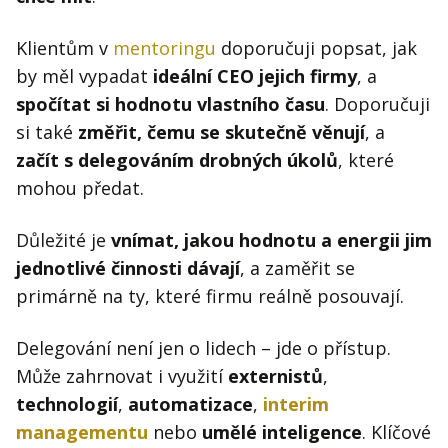
Klientům v
mentoringu
doporučuji popsat, jak
by měl vypadat
ideální CEO jejich firmy
, a
spočítat si hodnotu vlastního času
. Doporučuji
si také
změřit, čemu se skutečně věnují
, a
začít s delegováním drobných úkolů
, které
mohou předat.
Důležité je
vnímat, jakou hodnotu a energii jim
jednotlivé činnosti dávají
, a zaměřit se
primárně na ty, které firmu reálně posouvají.
Delegování není jen o lidech – jde o přístup.
Může zahrnovat i využití
externistů
,
technologií
,
automatizace
,
interim
managementu
nebo
umělé inteligence
. Klíčové