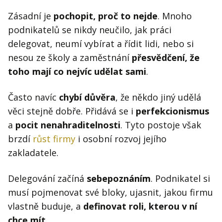
Zásadní je
pochopit, proč to nejde
. Mnoho
podnikatelů se nikdy neučilo, jak práci
delegovat, neumí vybírat a řídit lidi, nebo si
nesou ze školy a zaměstnání
přesvědčení, že
toho mají co nejvíc udělat sami
.
Často navíc
chybí důvěra
, že někdo jiný udělá
věci stejně dobře. Přidává se i
perfekcionismus
a
pocit nenahraditelnosti
. Tyto postoje však
brzdí
růst firmy
i osobní rozvoj jejího
zakladatele.
Delegování začíná
sebepoznáním
. Podnikatel si
musí pojmenovat své bloky, ujasnit, jakou firmu
vlastně buduje, a
definovat roli, kterou v ní
chce mít
.