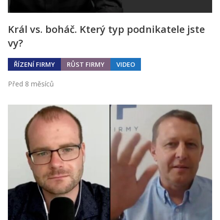
Král vs. boháč. Který typ podnikatele jste
vy?
ŘÍZENÍ FIRMY
RŮST FIRMY
VIDEO
Před 8 měsíců