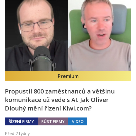
Premium
Propustil 800 zaměstnanců a většinu
komunikace už vede s AI. Jak Oliver
Dlouhý mění řízení Kiwi.com?
ŘÍZENÍ FIRMY
RŮST FIRMY
VIDEO
Před 2 týdny