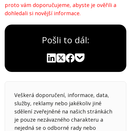
proto vám doporučujeme, abyste je ověřili a
dohledali si novější informace.
Pošli to dál:
Pocket
Linkedin
X
Sdílet
Veškerá doporučení, informace, data,
služby, reklamy nebo jakékoliv jiné
sdělení zveřejněné na našich stránkách
je pouze nezávazného charakteru a
nejedná se o odborné rady nebo