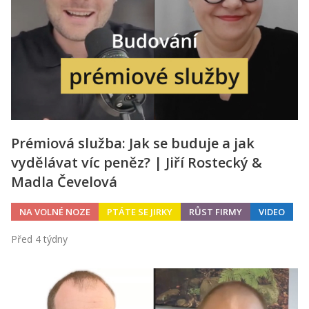
Prémiová služba: Jak se buduje a jak
vydělávat víc peněz? | Jiří Rostecký &
Madla Čevelová
NA VOLNÉ NOZE
PTÁTE SE JIRKY
RŮST FIRMY
VIDEO
Před 4 týdny