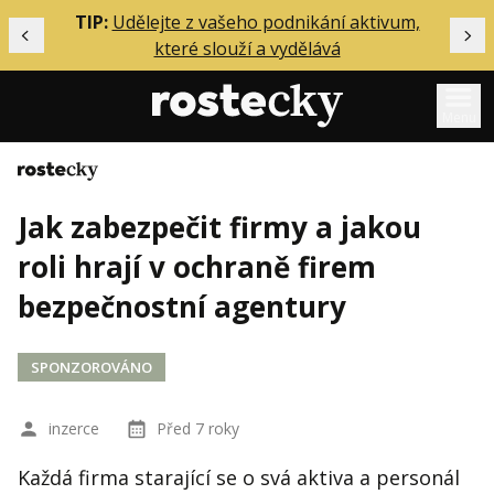
ělání
TIP:
Udělejte z vašeho podnikání aktivum,
Předchozí
Dal
které slouží a vydělává
Menu
Domů
Mentoring
Jak zabezpečit firmy a jakou
Podcasty
roli hrají v ochraně firem
Solo
bezpečnostní agentury
Akce
Inzerce
SPONZOROVÁNO
O mně
inzerce
Před 7 roky
Přihlášení
Každá firma starající se o svá aktiva a personál