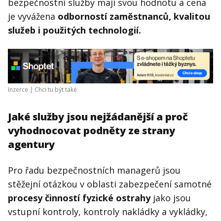
bezpečnostní služby mají svou hodnotu a cena
je vyvážena
odborností zaměstnanců, kvalitou
služeb i použitých technologií.
Inzerce |
Chci tu být také
Jaké služby jsou nejžádanější a proč
vyhodnocovat podněty ze strany
agentury
Pro řadu bezpečnostních managerů jsou
stěžejní otázkou v oblasti zabezpečení samotné
procesy činností fyzické ostrahy
jako jsou
vstupní kontroly, kontroly nakládky a vykládky,