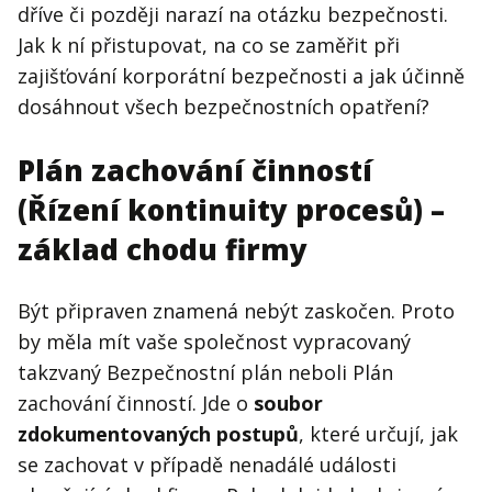
Kontakt
dříve či později narazí na otázku bezpečnosti.
Obchodní podmínky
Jak k ní přistupovat, na co se zaměřit při
zajišťování korporátní bezpečnosti a jak účinně
Hledaná fráze
dosáhnout všech bezpečnostních opatření?
Hledat
Plán zachování činností
(Řízení kontinuity procesů) –
základ chodu firmy
Být připraven znamená nebýt zaskočen. Proto
by měla mít vaše společnost vypracovaný
takzvaný Bezpečnostní plán neboli Plán
zachování činností. Jde o
soubor
zdokumentovaných postupů
, které určují, jak
se zachovat v případě nenadálé události