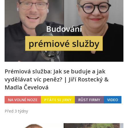
Prémiová služba: Jak se buduje a jak
vydělávat víc peněz? | Jiří Rostecký &
Madla Čevelová
NA VOLNÉ NOZE
PTÁTE SE JIRKY
RŮST FIRMY
VIDEO
Před 3 týdny