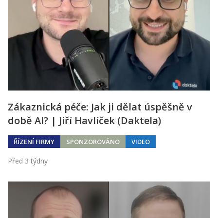
Zákaznická péče: Jak ji dělat úspěšně v
době AI? | Jiří Havlíček (Daktela)
ŘÍZENÍ FIRMY
SPONZOROVÁNO
VIDEO
Před 3 týdny