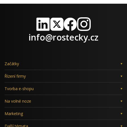
LinkedIn
X
Facebook
Instagram
info@rostecky.cz
Začátky
Řízení firmy
Tvorba e-shopu
Na volné noze
Marketing
Další témata