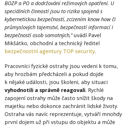
BOZP a PO a dodržování režimových opatření. U
speciálních činností jsou to rizika spojená s
kybernetickou bezpečností, zcizením know how či
průmyslových tajemství, bezpečností informací i
bezpečností osob samotných,“
uvádí Pavel
Mikšátko, obchodní a technický ředitel
bezpečnostní agentury TOP security
.
Pracovníci fyzické ostrahy jsou vedeni k tomu,
aby hrozbám předcházeli a pokud dojde
k nějaké události, jsou školeni, aby situaci
vyhodnotili a správně reagovali
. Rychlé
zapojení ostrahy může často snížit škody na
majetku nebo dokonce zachránit lidské životy.
Ostraha vás navíc reprezentuje, vytváří mnohdy
první dojem už při vstupu do objektu a může