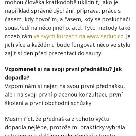
mohou člověka krátkodobě uklidnit, jako je
například správné dýchání, příprava, práce s
časem, kdy hovořím, a časem, kdy se posluchači
soustředí na něco jiného, atd. Tyto metody také
rozebírám
ve svých kurzech na www.seduo.cz
. Je
jich více a každému bude fungovat něco ve stylu
zajít si den před prezentací do sauny.
Vzpomeneš si na svoji první přednášku? Jak
dopadla?
Vzpomínám si nejen na svou první přednášku,
ale i na svoji první placenou konzultaci, první
školení a první obchodní schůzky.
Musím říct, že přednáška z tohoto výčtu
dopadla nejlépe, protože mi prakticky vyhrála
vstupenku k dalšímu pokračování v tomto