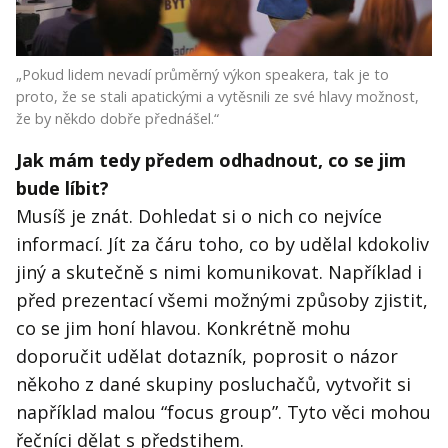
„Pokud lidem nevadí průměrný výkon speakera, tak je to
proto, že se stali apatickými a vytěsnili ze své hlavy možnost,
že by někdo dobře přednášel.“
Jak mám tedy předem odhadnout, co se jim
bude líbit?
Musíš je znát. Dohledat si o nich co nejvíce
informací. Jít za čáru toho, co by udělal kdokoliv
jiný a skutečně s nimi komunikovat. Například i
před prezentací všemi možnými způsoby zjistit,
co se jim honí hlavou. Konkrétně mohu
doporučit udělat dotazník, poprosit o názor
někoho z dané skupiny posluchačů, vytvořit si
například malou “focus group”. Tyto věci mohou
řečníci dělat s předstihem.