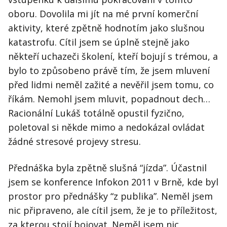
oboru. Dovolila mi jít na mé první komerční
aktivity, které zpětně hodnotím jako slušnou
katastrofu. Cítil jsem se úplně stejně jako
někteří uchazeči školení, kteří bojují s trémou, a
bylo to způsobeno právě tím, že jsem mluvení
před lidmi neměl zažité a nevěřil jsem tomu, co
říkám. Nemohl jsem mluvit, popadnout dech…
Racionální Lukáš totálně opustil fyzično,
poletoval si někde mimo a nedokázal ovládat
žádné stresové projevy stresu.
Přednáška byla zpětně slušná “jízda”. Účastnil
jsem se konference Infokon 2011 v Brně, kde byl
prostor pro přednášky “z publika”. Neměl jsem
nic připraveno, ale cítil jsem, že je to příležitost,
za kterou stojí bojovat. Neměl jsem nic