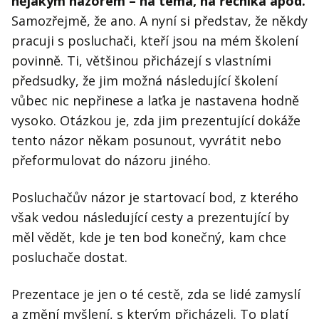
nějakým názorem – na téma, na řečníka apod.
Samozřejmě, že ano. A nyní si představ, že někdy
pracuji s posluchači, kteří jsou na mém školení
povinně. Ti, většinou přicházejí s vlastními
předsudky, že jim možná následující školení
vůbec nic nepřinese a laťka je nastavena hodně
vysoko. Otázkou je, zda jim prezentující dokáže
tento názor někam posunout, vyvrátit nebo
přeformulovat do názoru jiného.
Posluchačův názor je startovací bod, z kterého
však vedou následující cesty a prezentující by
měl vědět, kde je ten bod konečný, kam chce
posluchače dostat.
Prezentace je jen o té cestě, zda se lidé zamyslí
a změní myšlení, s kterým přicházeli. To platí