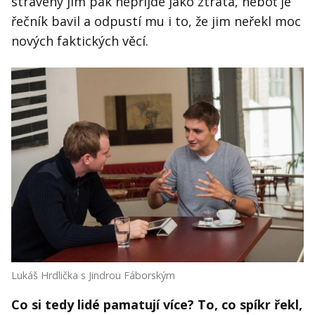
strávený jim pak nepřijde jako ztráta, neboť je
řečník bavil a odpustí mu i to, že jim neřekl moc
nových faktických věcí.
Lukáš Hrdlička s Jindrou Fáborským
Co si tedy lidé pamatují více? To, co spíkr řekl,