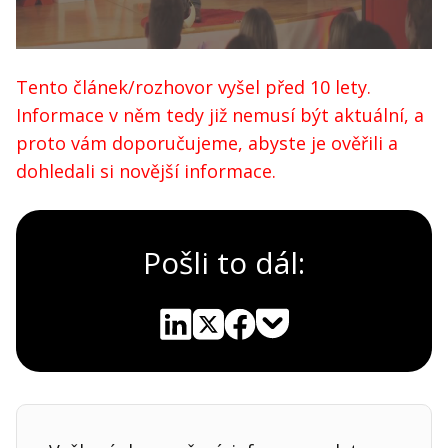
Tento článek/rozhovor vyšel před 10 lety.
Informace v něm tedy již nemusí být aktuální, a
proto vám doporučujeme, abyste je ověřili a
dohledali si novější informace.
Pošli to dál:
Pocket
Linkedin
X
Sdílet