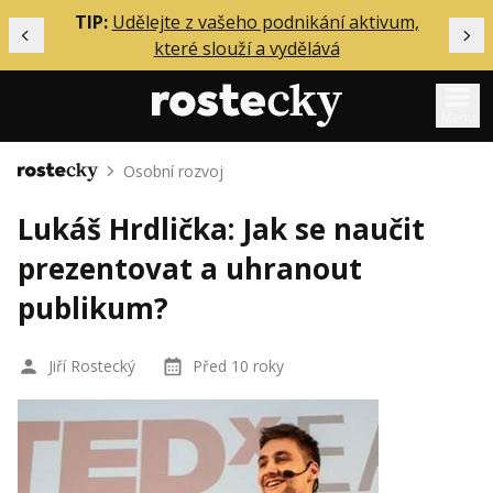
ělání
TIP:
Udělejte z vašeho podnikání aktivum,
Předchozí
Dal
které slouží a vydělává
Menu
Osobní rozvoj
Domů
Mentoring
Lukáš Hrdlička: Jak se naučit
Podcasty
prezentovat a uhranout
Solo
publikum?
Akce
Inzerce
Jiří Rostecký
Před 10 roky
O mně
Přihlášení