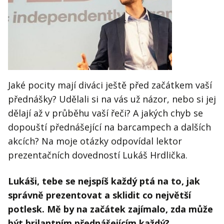
Kontakt
Obchodní podmínky
Hledaná fráze
Hledat
Jaké pocity mají diváci ještě před začátkem vaší
přednášky? Udělali si na vás už názor, nebo si jej
dělají až v průběhu vaší řeči? A jakých chyb se
dopouští přednášející na barcampech a dalších
akcích? Na moje otázky odpovídal lektor
prezentačních dovedností Lukáš Hrdlička.
Lukáši, tebe se nejspíš každý ptá na to, jak
správně prezentovat a sklidit co největší
potlesk. Mě by na začátek zajímalo, zda může
být brilantním přednášejícím každý?