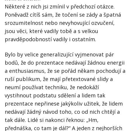
Některé z nich jsi zmínil v předchozí otázce.
Poněvadž cítíš sám, že točení se zády a špatná
srozumitelnost nebo nevyhovující ozvučení,
jsou věci, které vadily tobě a s velkou
pravděpodobností vadily i ostatním.
Bylo by velice generalizující vyjmenovat pár
bodů, že do prezentace nedávají žádnou energii
a enthusiasmus, že se pořád někam pochodují a
ruší publikum, že mají přetextované slidy a
neumí používat techniku, že nedokáží
vystihnout podstatu sdělení a lidem tak
prezentace nepřinese jakýkoliv užitek, že lidem
nedávají žádný návod toho, co od nich chtějí a
tak dále. Lidé si nakonci řeknou: „Hm,
přednáška, co tam je dál?“ A jeden z nejhorších