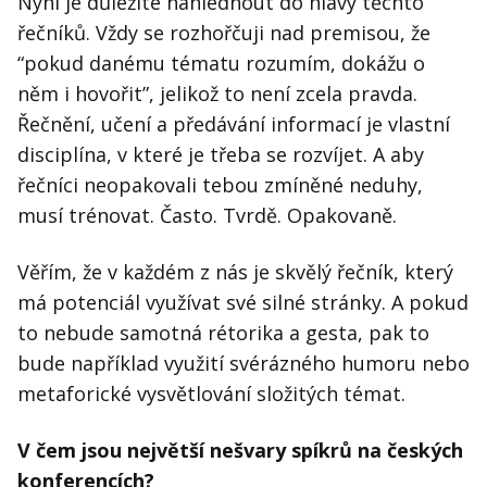
Nyní je důležité nahlédnout do hlavy těchto
řečníků. Vždy se rozhořčuji nad premisou, že
“pokud danému tématu rozumím, dokážu o
něm i hovořit”, jelikož to není zcela pravda.
Řečnění, učení a předávání informací je vlastní
disciplína, v které je třeba se rozvíjet. A aby
řečníci neopakovali tebou zmíněné neduhy,
musí trénovat. Často. Tvrdě. Opakovaně.
Věřím, že v každém z nás je skvělý řečník, který
má potenciál využívat své silné stránky. A pokud
to nebude samotná rétorika a gesta, pak to
bude například využití svérázného humoru nebo
metaforické vysvětlování složitých témat.
V čem jsou největší nešvary spíkrů na českých
konferencích?