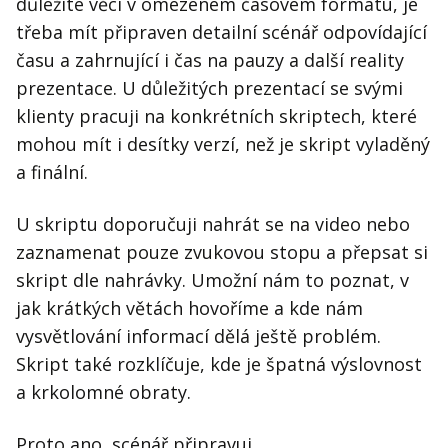
důležité věci v omezeném časovém formátu, je
třeba mít připraven detailní scénář odpovídající
času a zahrnující i čas na pauzy a další reality
prezentace. U důležitých prezentací se svými
klienty pracuji na konkrétních skriptech, které
mohou mít i desítky verzí, než je skript vyladěný
a finální.
U skriptu doporučuji nahrát se na video nebo
zaznamenat pouze zvukovou stopu a přepsat si
skript dle nahrávky. Umožní nám to poznat, v
jak krátkých větách hovoříme a kde nám
vysvětlování informací dělá ještě problém.
Skript také rozklíčuje, kde je špatná výslovnost
a krkolomné obraty.
Proto ano, scénář připravuj.