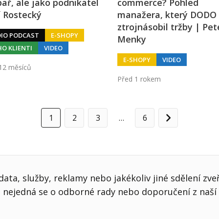
ař, ale jako podnikatel
commerce? Pohled
ří Rostecký
manažera, který DODO
ztrojnásobil tržby | Pet
IO PODCAST
E-SHOPY
Menky
ÍHO KLIENTI
VIDEO
E-SHOPY
VIDEO
12 měsíců
Před 1 rokem
1
2
3
…
6
Další
ata, služby, reklamy nebo jakékoliv jiné sdělení zve
nejedná se o odborné rady nebo doporučení z naší 