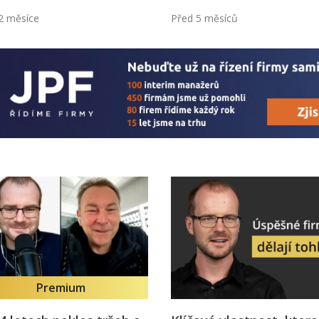
2 měsíce
Před 5 měsíců
Premium