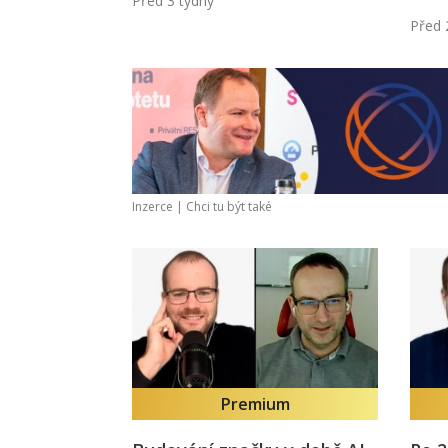
Před 3 týdny
Před 
Inzerce |
Chci tu být také
Premium