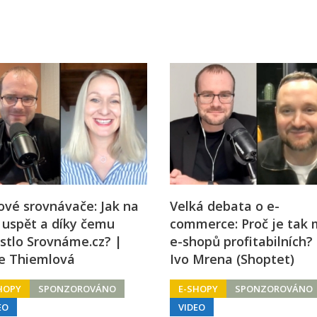
vé srovnávače: Jak na
Velká debata o e-
 uspět a díky čemu
commerce: Proč je tak 
stlo Srovnáme.cz? |
e-shopů profitabilních?
ie Thiemlová
Ivo Mrena (Shoptet)
HOPY
SPONZOROVÁNO
E-SHOPY
SPONZOROVÁNO
EO
VIDEO