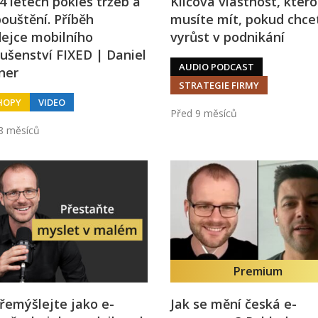
4 letech pokles tržeb a
Klíčová vlastnost, kter
ouštění. Příběh
musíte mít, pokud chce
ejce mobilního
vyrůst v podnikání
lušenství FIXED | Daniel
AUDIO PODCAST
ner
STRATEGIE FIRMY
HOPY
VIDEO
Před 9 měsíců
8 měsíců
Premium
emýšlejte jako e-
Jak se mění česká e-