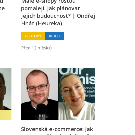
ou
Malé e-shopy rostou
te
pomaleji. Jak plánovat
jejich budoucnost? | Ondřej
Hnát (Heureka)
E-SHOPY
VIDEO
Před 12 měsíců
Slovenská e-commerce: Jak