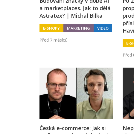
Budování značky v době AI
Po 2
a marketplaces. Jak to dělá
prop
Astratex? | Michal Bilka
prod
přís
E-SHOPY
MARKETING
VIDEO
Hav
Před 7 měsíců
E-S
Před 
Česká e-commerce: Jak si
Nepř