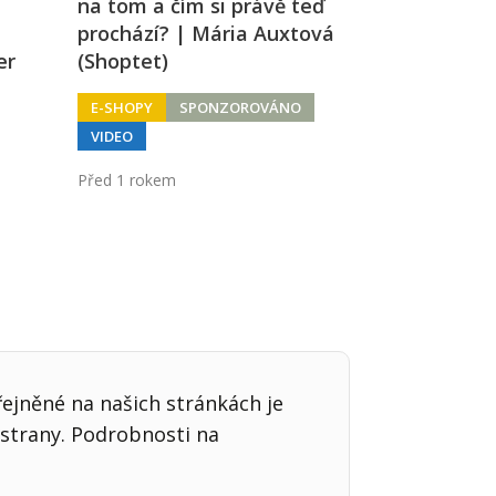
na tom a čím si právě teď
prochází? | Mária Auxtová
er
(Shoptet)
E-SHOPY
SPONZOROVÁNO
VIDEO
Před 1 rokem
řejněné na našich stránkách je
strany. Podrobnosti na