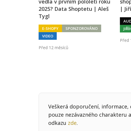
vedla v prvním pololetí roku
shop
2025? Data Shoptetu | Aleš
| Ji
Tygl
AUD
E-SHOPY
SPONZOROVÁNO
JIŘ
VIDEO
Před 
Před 12 měsíců
Veškerá doporučení, informace, d
pouze nezávazného charakteru a 
odkazu
zde
.