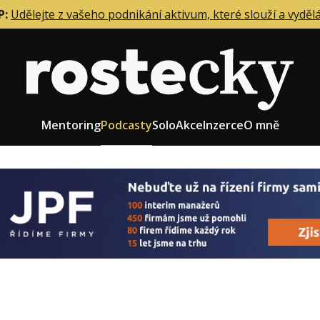
P:
Udělejte z vašeho podnikání aktivum, které slouží a vyděl
Mentoring
Podcasty
Solo
Akce
Inzerce
O mně
eting firmy
Role zakladatele/CEO
r zaměstnanců
Růst firmy
upnictví
Strategie firmy
od a prodej
Účetnictví a daně