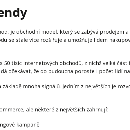
j firmy
Vedení lidí
endy
ktové řízení
Vzdělávání manažerů
ání firmy nástupci
Zaměstnanecké akcie
chod, je obchodní model, který se zabývá prodejem
du se stále více rozšiřuje a umožňuje lidem nakupo
rukturalizace podniku
Ziskovost firmy
í firmy
s 50 tisíc internetových obchodů, z nichž velká čás
e dá očekávat, že do budoucna poroste i počet lidí na
základě mnoha signálů. Jedním z největších je rozvoj
ommerce, ale některé z největších zahrnují:
tingové kampaně.