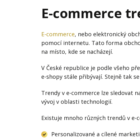
Hodnota firmy
Prode
E-commerce tr
Interim management
Proje
Konkurenceschopnost firmy
Před
E-commerce
, nebo elektronický ob
Krizové řízení firmy
pomocí internetu. Tato forma obcho
Rest
na místo, kde se nacházejí.
Management firmy
Řízen
V České republice je podle všeho pře
e-shopy stále přibývají. Stejně tak s
Trendy v e-commerce lze sledovat na 
vývoj v oblasti technologií.
Existuje mnoho různých trendů v e-c
Personalizované a cílené marke