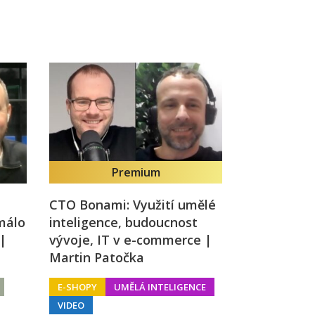
Premium
CTO Bonami: Využití umělé
málo
inteligence, budoucnost
 |
vývoje, IT v e-commerce |
Martin Patočka
E-SHOPY
UMĚLÁ INTELIGENCE
VIDEO