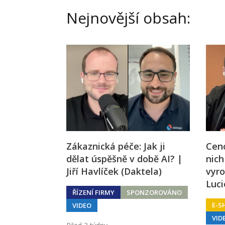
Nejnovější obsah:
Zákaznická péče: Jak ji
Ceno
dělat úspěšně v době AI? |
nich
Jiří Havlíček (Daktela)
vyro
Luc
ŘÍZENÍ FIRMY
SPONZOROVÁNO
E-S
VIDEO
VID