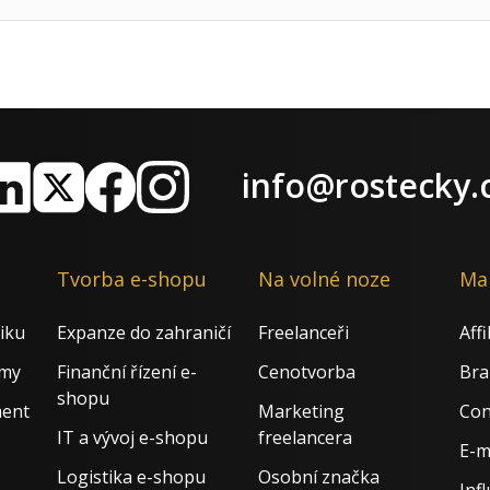
info@rostecky.
nkedIn
X
Facebook
Instagram
Tvorba e-shopu
Na volné noze
Ma
iku
Expanze do zahraničí
Freelanceři
Aff
rmy
Finanční řízení e-
Cenotvorba
Bra
shopu
ment
Marketing
Con
IT a vývoj e-shopu
freelancera
E-m
Logistika e-shopu
Osobní značka