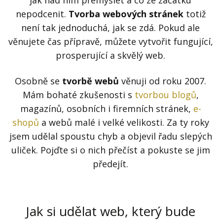
jak nad ním přemýšlet a co ze začátku
Kontakt
nepodcenit.
Tvorba webových stránek
totiž
Obchodní podmínky
není tak jednoduchá, jak se zdá. Pokud ale
věnujete čas přípravě, můžete vytvořit fungující,
Hledaná fráze
Hledat
prosperující a skvělý web.
Osobně se
tvorbě webů
věnuji od roku 2007.
Mám bohaté zkušenosti s
tvorbou blogů
,
magazínů, osobních i firemních stránek,
e-
shopů
a webů malé i velké velikosti. Za ty roky
jsem udělal spoustu chyb a objevil řadu slepých
uliček. Pojďte si o nich přečíst a pokuste se jim
předejít.
Jak si udělat web, který bude