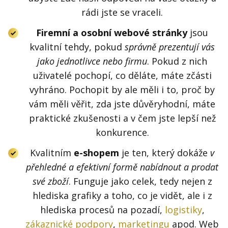
rádi jste se vraceli.
Firemní a osobní webové stránky
jsou
kvalitní tehdy, pokud
správně prezentují vás
jako jednotlivce nebo firmu
. Pokud z nich
uživatelé pochopí, co děláte, máte zčásti
vyhráno. Pochopit by ale měli i to, proč by
vám měli věřit, zda jste důvěryhodní, máte
praktické zkušenosti a v čem jste lepší než
konkurence.
Kvalitním
e-shopem
je ten, který dokáže
v
přehledné a efektivní formě nabídnout a prodat
své zboží
. Funguje jako celek, tedy nejen z
hlediska grafiky a toho, co je vidět, ale i z
hlediska procesů na pozadí,
logistiky
,
zákaznické podpory
,
marketingu
apod. Web