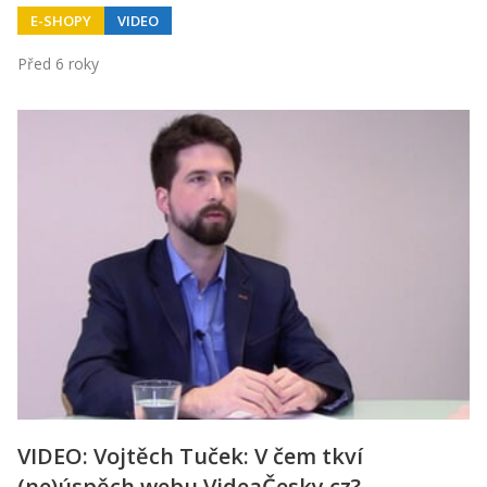
E-SHOPY
VIDEO
Před 6 roky
VIDEO: Vojtěch Tuček: V čem tkví
(ne)úspěch webu VideaČesky.cz?