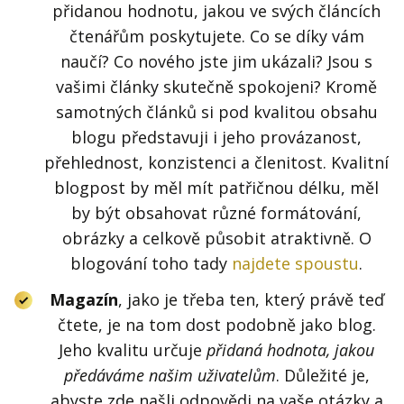
přidanou hodnotu, jakou ve svých článcích
čtenářům poskytujete. Co se díky vám
naučí? Co nového jste jim ukázali? Jsou s
vašimi články skutečně spokojeni? Kromě
samotných článků si pod kvalitou obsahu
blogu představuji i jeho provázanost,
přehlednost, konzistenci a členitost. Kvalitní
blogpost by měl mít patřičnou délku, měl
by být obsahovat různé formátování,
obrázky a celkově působit atraktivně. O
blogování toho tady
najdete spoustu
.
Magazín
, jako je třeba ten, který právě teď
čtete, je na tom dost podobně jako blog.
Jeho kvalitu určuje
přidaná hodnota, jakou
předáváme našim uživatelům
. Důležité je,
abyste zde našli odpovědi na vaše otázky a