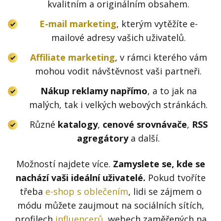
kvalitním a originálním obsahem.
E-mail marketing
, kterým vytěžíte e-
mailové adresy vašich uživatelů.
Affiliate marketing
, v rámci kterého vám
mohou vodit návštěvnost vaši partneři.
Nákup reklamy napřímo
, a to jak na
malých, tak i velkých webových stránkách.
Různé
katalogy
,
cenové srovnávače
,
RSS
agregátory
a další.
Možností najdete více.
Zamyslete se, kde se
nachází vaši ideální uživatelé.
Pokud tvoříte
třeba
e-shop s oblečením
, lidi se zájmem o
módu můžete zaujmout na sociálních sítích,
profilech
influencerů
, webech zaměřených na