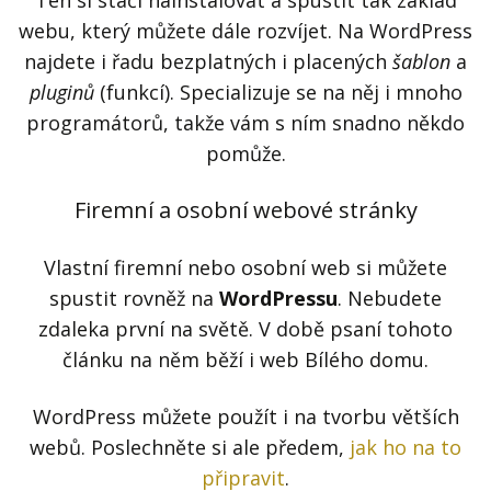
Ten si stačí nainstalovat a spustit tak základ
webu, který můžete dále rozvíjet. Na WordPress
najdete i řadu bezplatných i placených
šablon
a
pluginů
(funkcí). Specializuje se na něj i mnoho
programátorů, takže vám s ním snadno někdo
pomůže.
Firemní a osobní webové stránky
Vlastní firemní nebo osobní web si můžete
spustit rovněž na
WordPressu
. Nebudete
zdaleka první na světě. V době psaní tohoto
článku na něm běží i web Bílého domu.
WordPress můžete použít i na tvorbu větších
webů. Poslechněte si ale předem,
jak ho na to
připravit
.