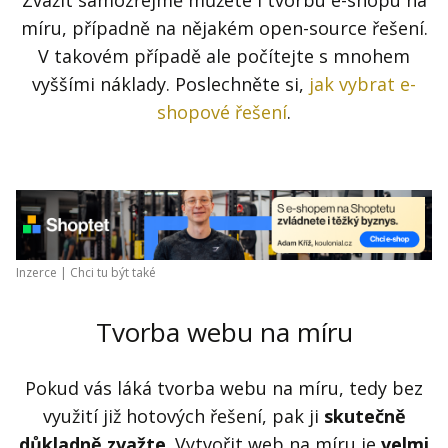
Zvážit samozřejmě můžete i tvorbu e-shopu na
míru, případně na nějakém open-source řešení.
V takovém případě ale počítejte s mnohem
vyššími náklady. Poslechněte si,
jak vybrat e-
shopové řešení
.
Inzerce |
Chci tu být také
Tvorba webu na míru
Pokud vás láká tvorba webu na míru, tedy bez
využití již hotových řešení, pak ji
skutečně
důkladně zvažte
. Vytvořit web na míru je
velmi