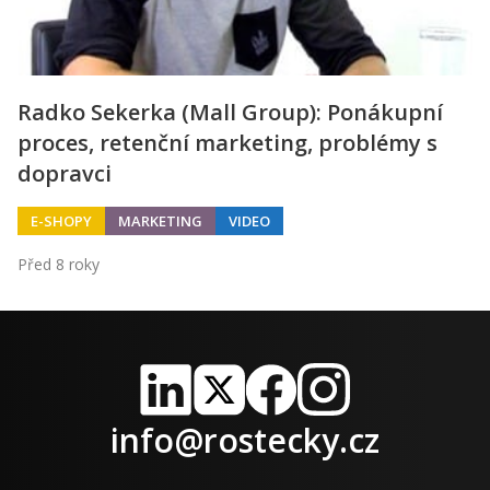
Radko Sekerka (Mall Group): Ponákupní
proces, retenční marketing, problémy s
dopravci
E-SHOPY
MARKETING
VIDEO
Před 8 roky
LinkedIn
X
Facebook
Instagram
info@rostecky.cz