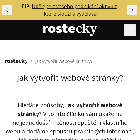
ělání
TIP:
Udělejte z vašeho podnikání aktivum,
Předchozí
Dal
které slouží a vydělává
Menu
Mentoring
Jak vytvořit webové stránky?
Domů
Podcasty
Solo
Jak vytvořit webové stránky?
Akce
Inzerce
Hledáte způsoby,
jak vytvořit webové
O mně
stránky
? V tomto článku vám ukážeme
nejjednodušší možnosti spuštění vlastního
Přihlášení
webu a dodáme spoustu praktických informací,