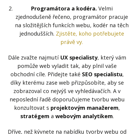
Programátora a kodéra.
Velmi
zjednodušeně řečeno, programátor pracuje
na složitějších funkcích webu, kodér na těch
jednodušších.
Zjistěte, koho potřebujete
právě vy.
Dále zvažte najmutí
UX specialisty
, který vám
pomůže web vyladit tak, aby plnil vaše
obchodní cíle. Přidejte také
SEO specialistu
,
díky kterému zase web přizpůsobíte, aby se
zobrazoval co nejvýš ve vyhledávačích. A v
neposlední řadě doporučujeme tvorbu webu
konzultovat s
projektovým manažerem
,
stratégem
a
webovým analytikem
.
Dříve, než kývnete na nabídku tvorby webu od