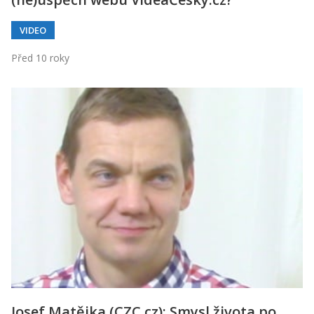
VIDEO
Před 10 roky
Josef Matějka (CZC.cz): Smysl života po