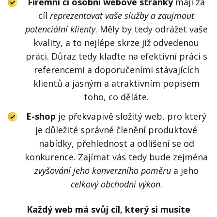
Firemní či osobní webové stránky
mají za
cíl
reprezentovat vaše služby a zaujmout
potenciální klienty
. Měly by tedy odrážet vaše
kvality, a to nejlépe skrze již odvedenou
práci. Důraz tedy klaďte na efektivní práci s
referencemi a doporučeními stávajících
klientů a jasným a atraktivním popisem
toho, co děláte.
E-shop
je překvapivě složitý web, pro který
je důležité správné členění produktové
nabídky, přehlednost a odlišení se od
konkurence. Zajímat vás tedy bude zejména
zvyšování jeho konverzního poměru
a jeho
celkový obchodní výkon
.
Každý web má svůj cíl, který si musíte