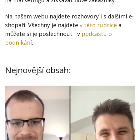
na marketingu a získávat nové zákazníky.
Kontakt
Obchodní podmínky
Na našem webu najdete rozhovory i s dalšími e-
shopaři. Všechny je najdete
v této rubrice
a
Hledaná fráze
Hledat
můžete si je poslechnout i v
podcastu o
podnikání
.
Nejnovější obsah: