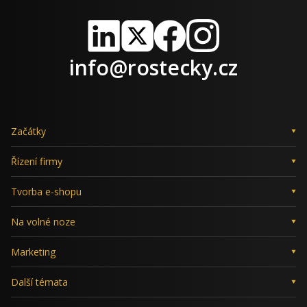
LinkedIn
X
Facebook
Instagram
info@rostecky.cz
Začátky
Řízení firmy
Tvorba e-shopu
Na volné noze
Marketing
Další témata