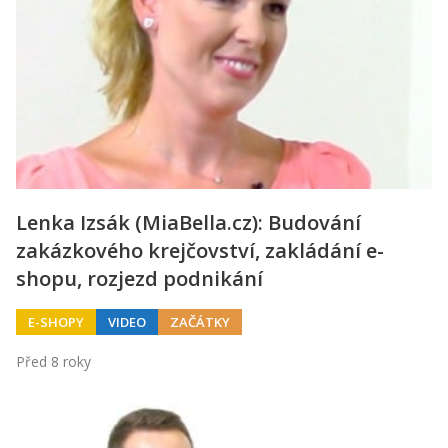
Lenka Izsák (MiaBella.cz): Budování
zakázkového krejčovství, zakládání e-
shopu, rozjezd podnikání
E-SHOPY
VIDEO
ZAČÁTKY
Před 8 roky