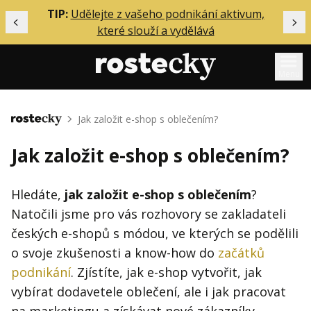
ělání
TIP:
Udělejte z vašeho podnikání aktivum,
Předchozí
Dal
které slouží a vydělává
Menu
Mentoring
Jak založit e-shop s oblečením?
Domů
Podcasty
Jak založit e-shop s oblečením?
Solo
Akce
Hledáte,
jak založit e-shop s oblečením
?
Natočili jsme pro vás rozhovory se zakladateli
Inzerce
českých e-shopů s módou, ve kterých se podělili
O mně
o svoje zkušenosti a know-how do
začátků
podnikání
. Zjístíte, jak e-shop vytvořit, jak
Přihlášení
vybírat dodavetele oblečení, ale i jak pracovat