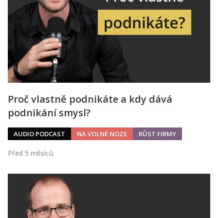
Proč vlastně podnikáte a kdy dává
podnikání smysl?
AUDIO PODCAST
NA VOLNÉ NOZE
RŮST FIRMY
Před 5 měsíců