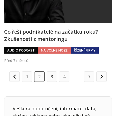
Co řeší podnikatelé na začátku roku?
Zkušenosti z mentoringu
AUDIO PODCAST
NA VOLNÉ NOZE
ŘÍZENÍ FIRMY
Před 7 měsíců
1
2
3
4
…
7
Předchozí
Další
Veškerá doporučení, informace, data,
služby, reklamy nebo jakékoliv jiné