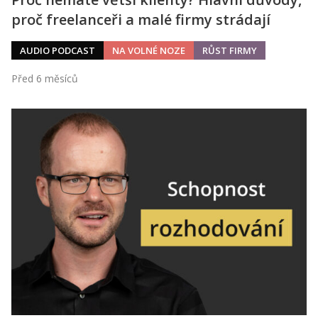
proč freelanceři a malé firmy strádají
AUDIO PODCAST
NA VOLNÉ NOZE
RŮST FIRMY
Před 6 měsíců