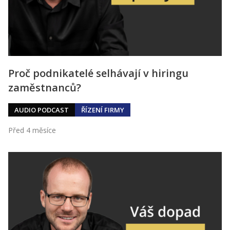
Kontakt
Obchodní podmínky
Hledaná fráze
Hledat
Proč podnikatelé selhávají v hiringu
zaměstnanců?
AUDIO PODCAST
ŘÍZENÍ FIRMY
Před 4 měsíce