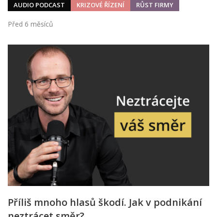
AUDIO PODCAST
KRIZOVÉ ŘÍZENÍ
RŮST FIRMY
Před 6 měsíců
Příliš mnoho hlasů škodí. Jak v podnikání
neztrácet směr?