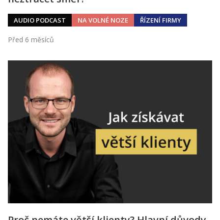
AUDIO PODCAST
NA VOLNÉ NOZE
ŘÍZENÍ FIRMY
Před 6 měsíců
Proč nemáte větší klienty? Hlavní důvody,