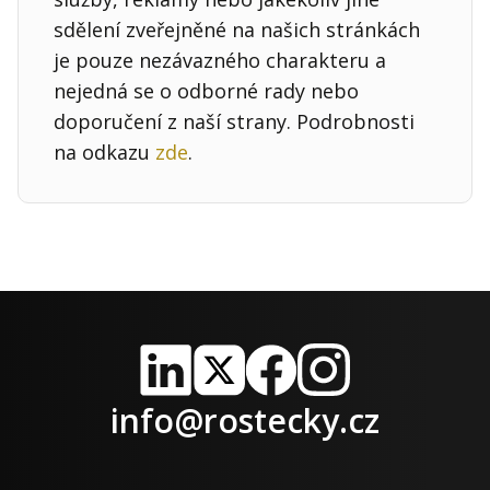
sdělení zveřejněné na našich stránkách
je pouze nezávazného charakteru a
nejedná se o odborné rady nebo
doporučení z naší strany. Podrobnosti
na odkazu
zde
.
LinkedIn
X
Facebook
Instagram
info@rostecky.cz