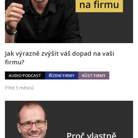
Jak výrazně zvýšit váš dopad na vaši
firmu?
AUDIO PODCAST
ŘÍZENÍ FIRMY
RŮST FIRMY
Před 5 měsíců