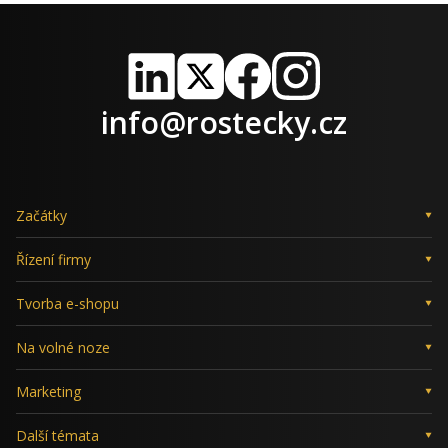
LinkedIn
X
Facebook
Instagram
info@rostecky.cz
Začátky
Řízení firmy
Tvorba e-shopu
Na volné noze
Marketing
Další témata