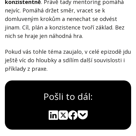
konzistentně
. Právě tady mentoring pomáhá
nejvíc. Pomáhá držet směr, vracet se k
domluveným krokům a nenechat se odvést
jinam. Cíl, plán a konzistence tvoří základ. Bez
nich se hraje jen náhodná hra.
Pokud vás tohle téma zaujalo, v celé epizodě jdu
ještě víc do hloubky a sdílím další souvislosti i
příklady z praxe.
Pošli to dál:
Pocket
Linkedin
X
Sdílet