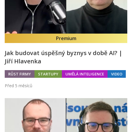
Premium
Jak budovat úspěšný byznys v době AI? |
Jiří Hlavenka
RŮST FIRMY
STARTUPY
UMĚLÁ INTELIGENCE
VIDEO
Před 5 měsíců