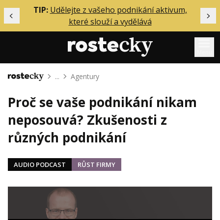
ělání
TIP:
Udělejte z vašeho podnikání aktivum,
Předchozí
Dal
které slouží a vydělává
Menu
...
Agentury
Domů
Mentoring
Proč se vaše podnikání nikam
Podcasty
neposouvá? Zkušenosti z
Solo
různých podnikání
Akce
Inzerce
AUDIO PODCAST
RŮST FIRMY
O mně
Přihlášení