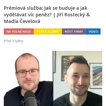
Prémiová služba: Jak se buduje a jak
vydělávat víc peněz? | Jiří Rostecký &
Madla Čevelová
NA VOLNÉ NOZE
PTÁTE SE JIRKY
RŮST FIRMY
VIDEO
Před 3 týdny