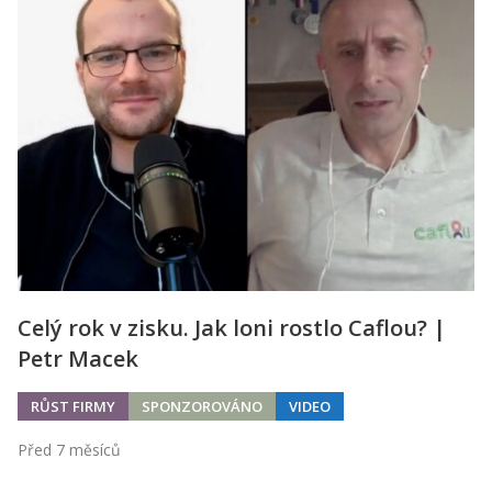
Celý rok v zisku. Jak loni rostlo Caflou? |
Petr Macek
RŮST FIRMY
SPONZOROVÁNO
VIDEO
Před 7 měsíců