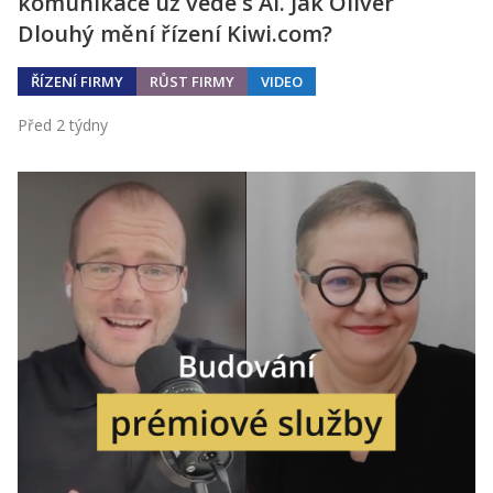
komunikace už vede s AI. Jak Oliver
Dlouhý mění řízení Kiwi.com?
ŘÍZENÍ FIRMY
RŮST FIRMY
VIDEO
Před 2 týdny