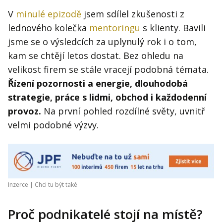
V
minulé epizodě
jsem sdílel zkušenosti z
lednového kolečka
mentoringu
s klienty. Bavili
jsme se o výsledcích za uplynulý rok i o tom,
kam se chtějí letos dostat. Bez ohledu na
velikost firem se stále vracejí podobná témata.
Řízení pozornosti a energie, dlouhodobá
strategie, práce s lidmi, obchod i každodenní
provoz.
Na první pohled rozdílné světy, uvnitř
velmi podobné výzvy.
Inzerce |
Chci tu být také
Proč podnikatelé stojí na místě?