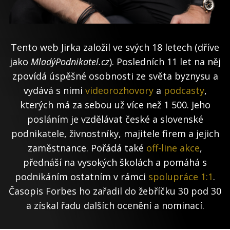
Tento web Jirka založil ve svých 18 letech (dříve
jako
MladýPodnikatel.cz
). Posledních 11 let na něj
zpovídá úspěšné osobnosti ze světa byznysu a
vydává s nimi
videorozhovory
a
podcasty
,
kterých má za sebou už více než 1 500. Jeho
posláním je vzdělávat české a slovenské
podnikatele, živnostníky, majitele firem a jejich
zaměstnance. Pořádá také
off-line akce
,
přednáší na vysokých školách a pomáhá s
podnikáním ostatním v rámci
spolupráce 1:1
.
Časopis Forbes ho zařadil do žebříčku 30 pod 30
a získal řadu dalších ocenění a nominací.