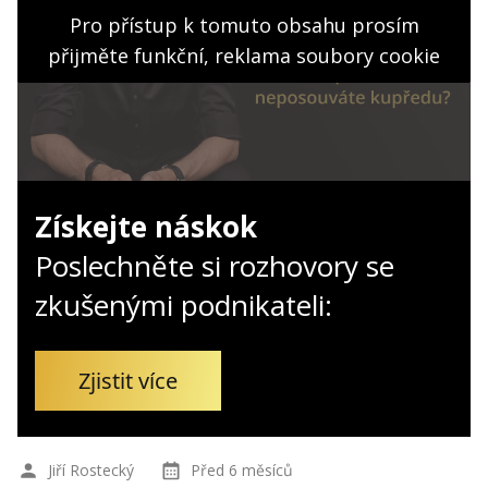
Kontakt
Pro přístup k tomuto obsahu prosím
Obchodní podmínky
přijměte funkční, reklama soubory cookie
Hledaná fráze
Hledat
Získejte náskok
Poslechněte si rozhovory se
zkušenými podnikateli:
Zjistit více
Jiří Rostecký
Před 6 měsíců