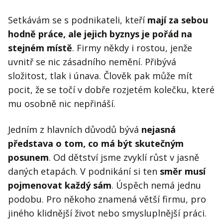
Setkávám se s podnikateli, kteří
mají za sebou
hodně práce, ale jejich byznys je pořád na
stejném místě
. Firmy někdy i rostou, jenže
uvnitř se nic zásadního nemění. Přibývá
složitost, tlak i únava. Člověk pak může mít
pocit, že se točí v dobře rozjetém kolečku, které
mu osobně nic nepřináší.
Jedním z hlavních důvodů bývá
nejasná
představa o tom, co má být skutečným
posunem
. Od dětství jsme zvyklí růst v jasně
daných etapách. V podnikání si ten
směr musí
pojmenovat každý sám
. Úspěch nemá jednu
podobu. Pro někoho znamená větší firmu, pro
jiného klidnější život nebo smysluplnější práci.