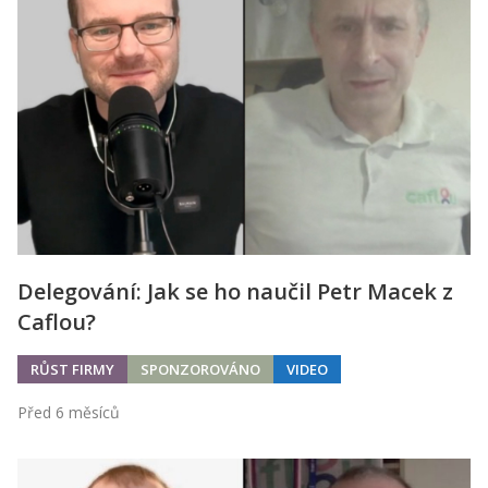
Delegování: Jak se ho naučil Petr Macek z
Caflou?
RŮST FIRMY
SPONZOROVÁNO
VIDEO
Před 6 měsíců