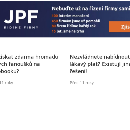
 získat zdarma hromadu
Nezvládnete nabídnout
ých fanoušků na
lákavý plat? Existují jin
ebooku?
řešení!
11 roky
Před 11 roky