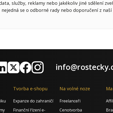
ata, služby, reklamy nebo jakékoliv jiné sdělení zve
nejedná se o odborné rady nebo doporučení z naší 
info@rostecky.
nkedIn
X
Facebook
Instagram
Tvorba e-shopu
Na volné noze
Ma
iku
Expanze do zahraničí
Freelanceři
Aff
rmy
Finanční řízení e-
Cenotvorba
Bra