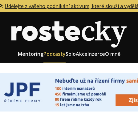
P:
Udělejte z vašeho podnikání aktivum, které slouží a vyděl
Mentoring
Podcasty
Solo
Akce
Inzerce
O mně
eting firmy
Role zakladatele/CEO
r zaměstnanců
Růst firmy
upnictví
Strategie firmy
od a prodej
Účetnictví a daně