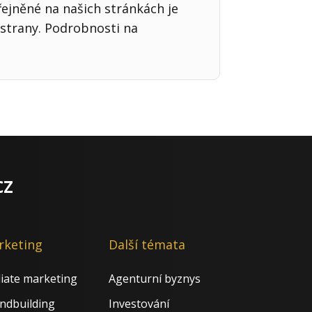
řejněné na našich stránkách je
strany. Podrobnosti na
cz
rketing
Další témata
iliate marketing
Agenturní byznys
ndbuilding
Investování