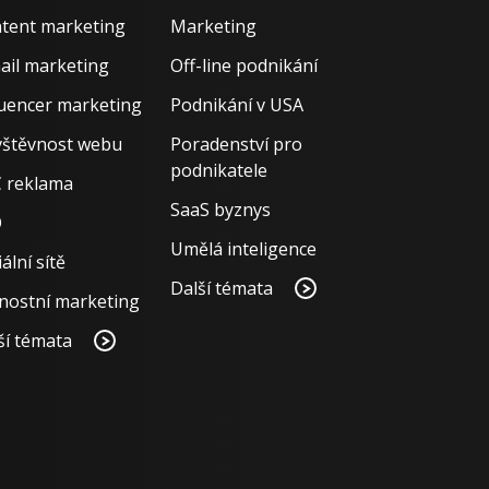
tent marketing
Marketing
ail marketing
Off-line podnikání
luencer marketing
Podnikání v USA
štěvnost webu
Poradenství pro
podnikatele
 reklama
SaaS byznys
O
Umělá inteligence
ální sítě
Další témata
nostní marketing
ší témata