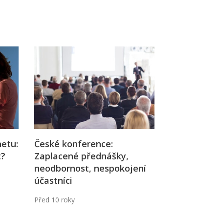
Já v médiích
netu:
České konference:
t?
Zaplacené přednášky,
neodbornost, nespokojení
účastníci
Před 10 roky