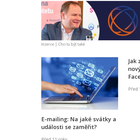
Inzerce |
Chci tu být také
Jak
nov
Fac
Před 
E-mailing: Na jaké svátky a
události se zaměřit?
Před 11 roky