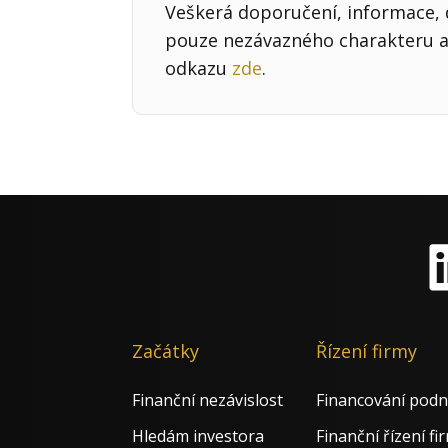
Veškerá doporučení, informace, d
pouze nezávazného charakteru a 
odkazu
zde
.
Li
Začátky
Řízení firmy
Finanční nezávislost
Financování podn
Hledám investora
Finanční řízení fi