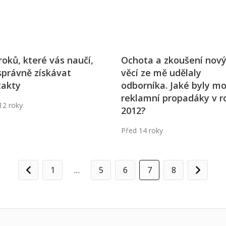
roků, které vás naučí,
Ochota a zkoušení nov
správně získávat
věcí ze mě udělaly
takty
odborníka. Jaké byly mo
reklamní propadáky v r
12 roky
2012?
Před 14 roky
1
…
5
6
7
8
Předchozí
Další