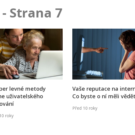
j firmy
Vedení lidí
- Strana 7
ktové řízení
Vzdělávání manažerů
ání firmy nástupci
Zaměstnanecké akcie
rukturalizace podniku
Ziskovost firmy
í firmy
per levné metody
Vaše reputace na inter
ne uživatelského
Co byste o ní měli vědě
ování
Před 10 roky
10 roky