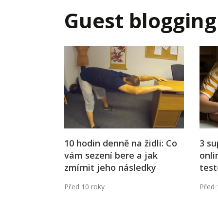
Hodnota firmy
Prode
Guest blogging
Interim management
Proje
Konkurenceschopnost firmy
Před
Krizové řízení firmy
Rest
Management firmy
Řízen
10 hodin denně na židli: Co
3 su
vám sezení bere a jak
onli
zmírnit jeho následky
test
Před 10 roky
Před 