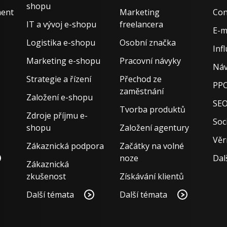
shopu
ment
Marketing
Con
IT a vývoj e-shopu
freelancera
E-m
Logistika e-shopu
Osobní značka
Inf
Marketing e-shopu
Pracovní návyky
Náv
Strategie a řízení
Přechod ze
PPC
zaměstnání
Založení e-shopu
SE
Tvorba produktů
Zdroje příjmu e-
Soci
shopu
Založení agentury
Věr
Zákaznická podpora
Začátky na volné
noze
Dal
Zákaznická
zkušenost
Získávání klientů
Další témata
Další témata