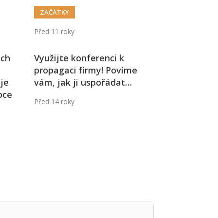
ZAČÁTKY
Před 11 roky
ých
Využijte konferenci k
propagaci firmy! Povíme
je
vám, jak ji uspořádat…
oce
Před 14 roky