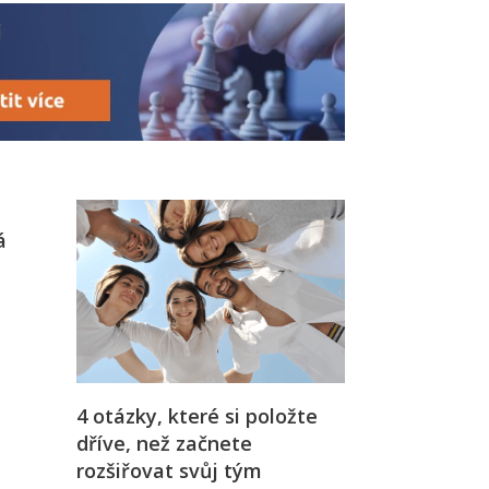
á
4 otázky, které si položte
dříve, než začnete
rozšiřovat svůj tým