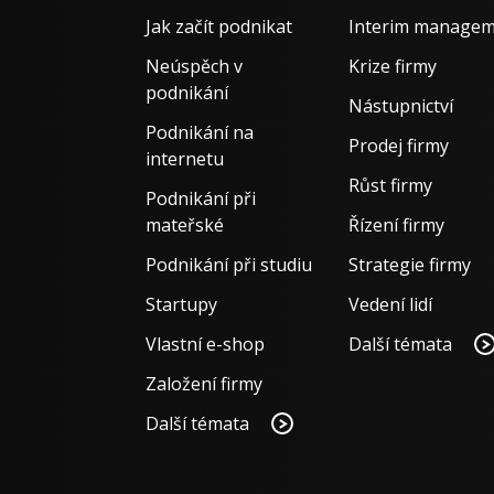
Jak začít podnikat
Interim manage
Neúspěch v
Krize firmy
podnikání
Nástupnictví
Podnikání na
Prodej firmy
internetu
Růst firmy
Podnikání při
mateřské
Řízení firmy
Podnikání při studiu
Strategie firmy
Startupy
Vedení lidí
Vlastní e-shop
Další témata
Založení firmy
Další témata