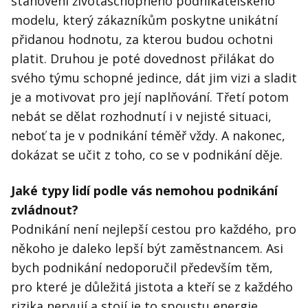
stanovení životaschopného podnikatelského
modelu, který zákazníkům poskytne unikátní
přidanou hodnotu, za kterou budou ochotni
platit. Druhou je poté dovednost přilákat do
svého týmu schopné jedince, dát jim vizi a sladit
je a motivovat pro její naplňování. Třetí potom
nebát se dělat rozhodnutí i v nejisté situaci,
neboť ta je v podnikání téměř vždy. A nakonec,
dokázat se učit z toho, co se v podnikání děje.
Jaké typy lidí podle vás nemohou podnikání
zvládnout?
Podnikání není nejlepší cestou pro každého, pro
někoho je daleko lepší být zaměstnancem. Asi
bych podnikání nedoporučil především těm,
pro které je důležitá jistota a kteří se z každého
rizika nervují a stojí je to spoustu energie.