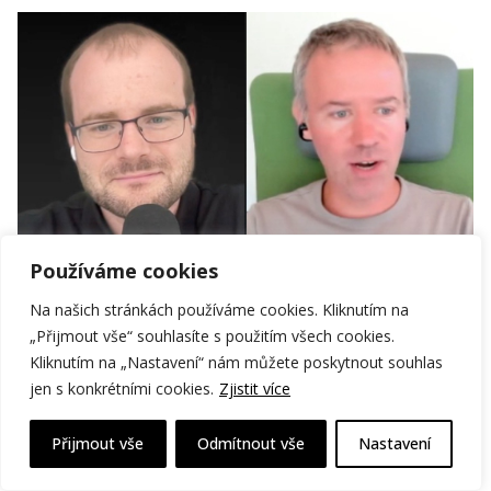
Používáme cookies
Na našich stránkách používáme cookies. Kliknutím na
Premium
„Přijmout vše“ souhlasíte s použitím všech cookies.
Kliknutím na „Nastavení“ nám můžete poskytnout souhlas
Propustil 800 zaměstnanců a většinu
jen s konkrétními cookies.
Zjistit více
komunikace už vede s AI. Jak Oliver
Dlouhý mění řízení Kiwi.com?
Přijmout vše
Odmítnout vše
Nastavení
ŘÍZENÍ FIRMY
RŮST FIRMY
VIDEO