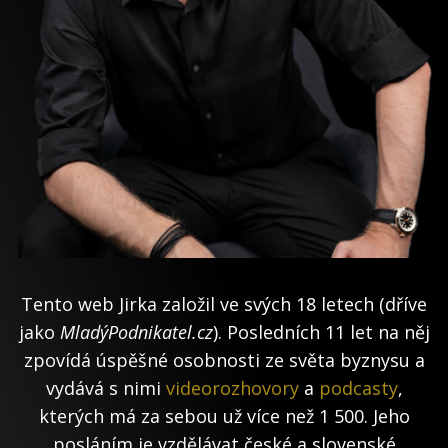
Tento web Jirka založil ve svých 18 letech (dříve
jako
MladýPodnikatel.cz
). Posledních 11 let na něj
zpovídá úspěšné osobnosti ze světa byznysu a
vydává s nimi
videorozhovory
a
podcasty
,
kterých má za sebou už více než 1 500. Jeho
posláním je vzdělávat české a slovenské