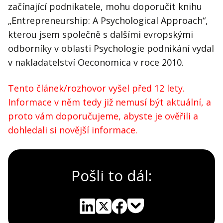
začínající podnikatele, mohu doporučit knihu
„Entrepreneurship: A Psychological Approach“,
kterou jsem společně s dalšími evropskými
odborníky v oblasti Psychologie podnikání vydal
v nakladatelství Oeconomica v roce 2010.
Tento článek/rozhovor vyšel před 12 lety.
Informace v něm tedy již nemusí být aktuální, a
proto vám doporučujeme, abyste je ověřili a
dohledali si novější informace.
Pošli to dál:
Pocket
Linkedin
X
Sdílet