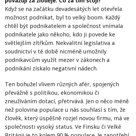
považují za zloděje. Co za tím stojí?
Když se na začátku devadesátých let otevřela
možnost podnikat, byl to velký boom. Každý
chtěl být podnikatelem a společnost vnímala
podnikatele jako někoho, kdo ji povede ke
světlejším zítřkům. Nekvalitní legislativa a
soudnictví v té době nicméně umožnily
podnikavcům využít mezer v zákonech a
podnikání získalo negativní nádech.
Ten bohužel vlivem různých afér, spojených
převážně s politikou, ekonomikou či
zneužíváním dotací, přetrvává. Jen o něco méně
než polovina populace u nás souhlasí s tím, že
člověk, který úspěšně rozjel novou firmu, má ve
společnosti vysoký status. Ve Finsku či Velké
Británii je to kolem 90 % populace. Je zapotřebí,