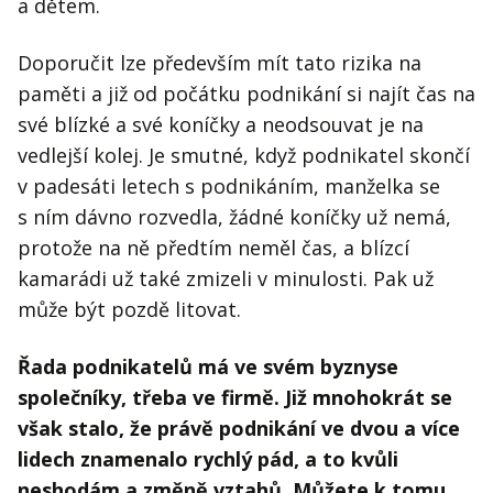
a dětem.
Doporučit lze především mít tato rizika na
paměti a již od počátku podnikání si najít čas na
své blízké a své koníčky a neodsouvat je na
vedlejší kolej. Je smutné, když podnikatel skončí
v padesáti letech s podnikáním, manželka se
s ním dávno rozvedla, žádné koníčky už nemá,
protože na ně předtím neměl čas, a blízcí
kamarádi už také zmizeli v minulosti. Pak už
může být pozdě litovat.
Řada podnikatelů má ve svém byznyse
společníky, třeba ve firmě. Již mnohokrát se
však stalo, že právě podnikání ve dvou a více
lidech znamenalo rychlý pád, a to kvůli
neshodám a změně vztahů. Můžete k tomu