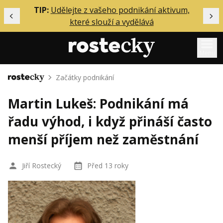
ělání
TIP:
Udělejte z vašeho podnikání aktivum,
Předchozí
Dal
které slouží a vydělává
Menu
Začátky podnikání
Domů
Mentoring
Martin Lukeš: Podnikání má
Podcasty
řadu výhod, i když přináší často
Solo
menší příjem než zaměstnání
Akce
Inzerce
Jiří Rostecký
Před 13 roky
O mně
Přihlášení