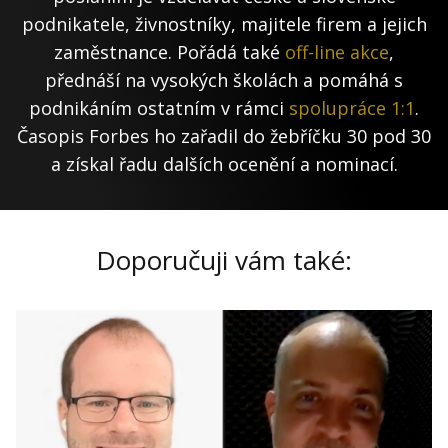
podnikatele, živnostníky, majitele firem a jejich
zaměstnance. Pořádá také
off-line akce
,
přednáší na vysokých školách a pomáhá s
podnikáním ostatním v rámci
spolupráce 1:1
.
Časopis Forbes ho zařadil do žebříčku 30 pod 30
a získal řadu dalších ocenění a nominací.
Doporučuji vám také: