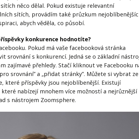
 sítích něco dělal. Pokud existuje relevantní
álních sítích, provádím také průzkum nejoblíbenější
spiraci, abych věděla, co působí.
příspěvky konkurence hodnotíte?
 Facebooku. Pokud má vaše facebooková stránka
it srovnání s konkurencí. Jedná se o základní nástro
ám zajímavé přehledy. Stačí kliknout ve Facebooku n
pro srovnání” a „přidat stránky”. Můžete si vybrat ze
 které příspěvky jsou nejoblíbenější. Existují
které nabízejí mnohem více možností a nejrůznější
lad s nástrojem Zoomsphere.