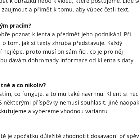
dět k obrázku nebo k videu, které postujeme. Lidé s
sí zaujmout a přimět k tomu, aby vůbec četli text.
ivým pracím?
obře poznat klienta a předmět jeho podnikání. Při
 o tom, jak si texty zhruba představuje. Každý
nejlépe, proto musí on sám říci, co je pro něj
 webu dávám dohromady informace od klienta s daty,
tné a co nikoliv?
stím, co funguje, a to mu také navrhnu. Klient si ne
 S některými příspěvky nemusí souhlasit, jiné naopa
skutujeme a vybereme vhodnou variantu.
sítě je zpočátku důležité zhodnotit dosavadní příspě