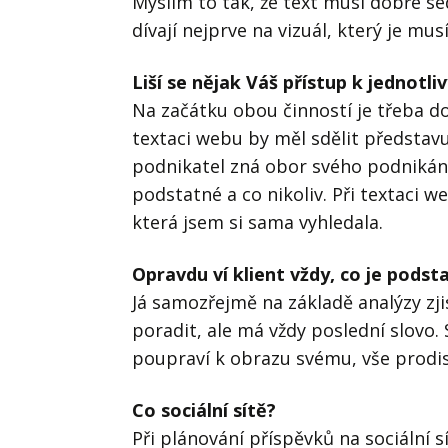
Myslím to tak, že text musí dobře se
dívají nejprve na vizuál, který je mu
Liší se nějak Váš přístup k jednotl
Na začátku obou činností je třeba d
textaci webu by měl sdělit představu
podnikatel zná obor svého podnikání 
podstatné a co nikoliv. Při textaci
která jsem si sama vyhledala.
Opravdu ví klient vždy, co je podsta
Já samozřejmě na základě analýzy zji
poradit, ale má vždy poslední slovo.
poupraví k obrazu svému, vše prodi
Co sociální sítě?
Při plánování příspěvků na sociální 