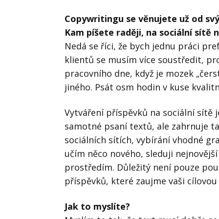
Copywritingu se věnujete už od svýc
Kam píšete raději, na sociální sítě
Nedá se říci, že bych jednu práci pr
klientů se musím více soustředit, pr
pracovního dne, když je mozek „čers
jiného. Psát osm hodin v kuse kvalitn
Vytváření příspěvků na sociální sít
samotné psaní textů, ale zahrnuje t
sociálních sítích, vybírání vhodné gr
učím něco nového, sleduji nejnovější
prostředím. Důležitý není pouze pout
příspěvků, které zaujme vaši cílovou
Jak to myslíte?