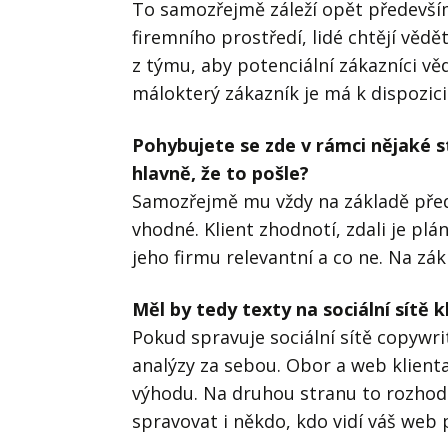
To samozřejmě záleží opět především
firemního prostředí, lidé chtějí vědět
z týmu, aby potenciální zákazníci věd
málokterý zákazník je má k dispozici.
Pohybujete se zde v rámci nějaké st
hlavně, že to pošle?
Samozřejmě mu vždy na základě předc
vhodné. Klient zhodnotí, zdali je plá
jeho firmu relevantní a co ne. Na z
Měl by tedy texty na sociální sítě
Pokud spravuje sociální sítě copywrit
analýzy za sebou. Obor a web klienta
výhodu. Na druhou stranu to rozhod
spravovat i někdo, kdo vidí váš web 