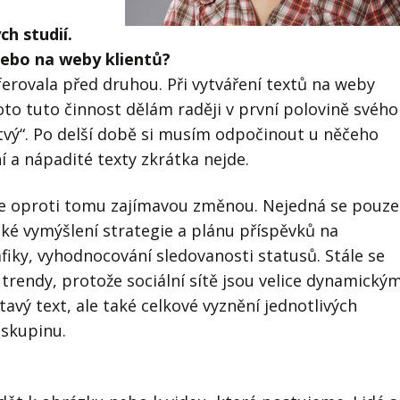
h studií.
 nebo na weby klientů?
eferovala před druhou. Při vytváření textů na weby
oto tuto činnost dělám raději v první polovině svého
tvý“. Po delší době si musím odpočinout u něčeho
í a nápadité texty zkrátka nejde.
ě je oproti tomu zajímavou změnou. Nejedná se pouze
aké vymýšlení strategie a plánu příspěvků na
afiky, vyhodnocování sledovanosti statusů. Stále se
 trendy, protože sociální sítě jsou velice dynamický
avý text, ale také celkové vyznění jednotlivých
 skupinu.