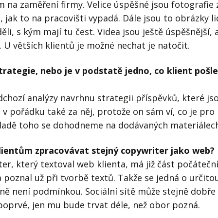
 na zaměření firmy. Velice úspěšné jsou fotografie 
, jak to na pracovišti vypadá. Dále jsou to obrázky li
ěli, s kým mají tu čest. Videa jsou ještě úspěšnější, 
 U větších klientů je možné nechat je natočit.
rategie, nebo je v podstatě jedno, co klient pošle
hozí analýzy navrhnu strategii příspěvků, které js
n v pořádku také za něj, protože on sám ví, co je pro
ákladě toho se dohodneme na dodávaných materiálec
 klientům zpracovávat stejný copywriter jako web?
er, který textoval web klienta, má již část počátečn
 poznal už při tvorbě textů. Takže se jedná o určito
ně není podmínkou. Sociální sítě může stejně dobře
poprvé, jen mu bude trvat déle, než obor pozná.