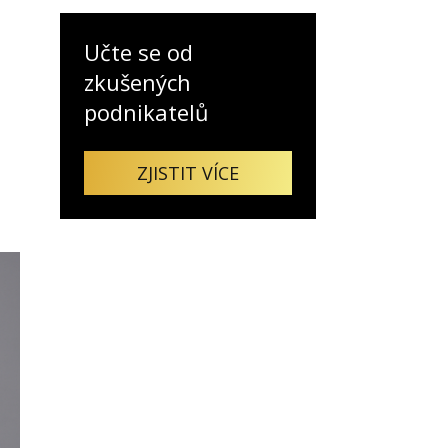
Učte se od
zkušených
Já v médiích
podnikatelů
ZJISTIT VÍCE