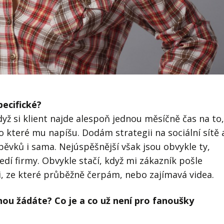
pecifické?
 když si klient najde alespoň jednou měsíčně čas na to,
o které mu napíšu. Dodám strategii na sociální sítě 
pěvků i sama. Nejúspěšnější však jsou obvykle ty,
dí firmy. Obvykle stačí, když mi zákazník pošle
ii, ze které průběžně čerpám, nebo zajímavá videa.
nou žádáte? Co je a co už není pro fanoušky