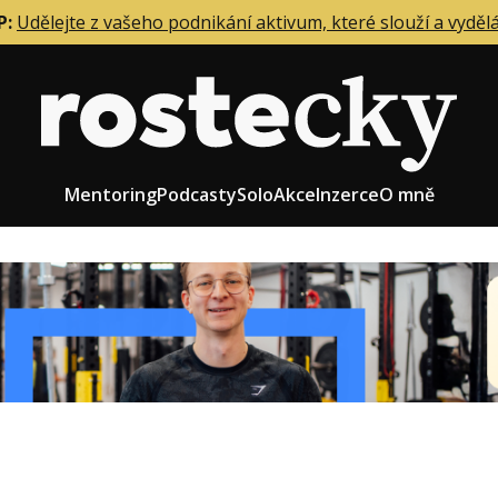
P:
Udělejte z vašeho podnikání aktivum, které slouží a vyděl
Mentoring
Podcasty
Solo
Akce
Inzerce
O mně
eting firmy
Role zakladatele/CEO
r zaměstnanců
Růst firmy
upnictví
Strategie firmy
od a prodej
Účetnictví a daně