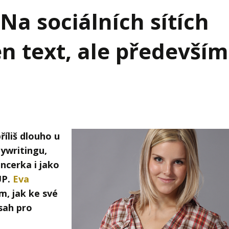
j firmy
Vedení lidí
Na sociálních sítích
ktové řízení
Vzdělávání manažerů
en text, ale především
ání firmy nástupci
Zaměstnanecké akcie
rukturalizace podniku
Ziskovost firmy
í firmy
říliš dlouho u
pywritingu,
ncerka i jako
UP.
Eva
m, jak ke své
bsah pro