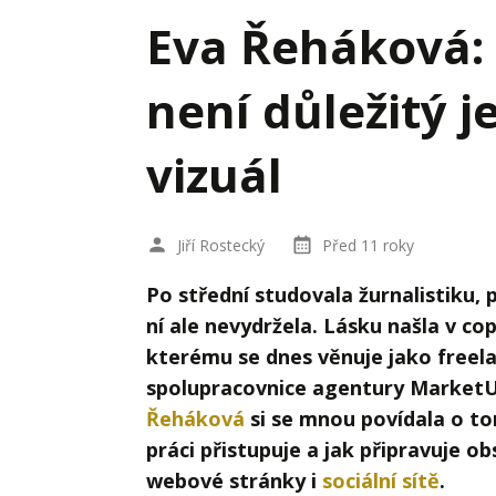
Hodnota firmy
Prode
Eva Řeháková: 
Interim management
Proje
není důležitý j
Konkurenceschopnost firmy
Před
Krizové řízení firmy
Rest
vizuál
Management firmy
Řízen
Jiří Rostecký
Před 11 roky
Po střední studovala žurnalistiku, p
ní ale nevydržela. Lásku našla v co
kterému se dnes věnuje jako freela
spolupracovnice agentury Market
Řeháková
si se mnou povídala o to
práci přistupuje a jak připravuje o
webové stránky i
sociální sítě
.