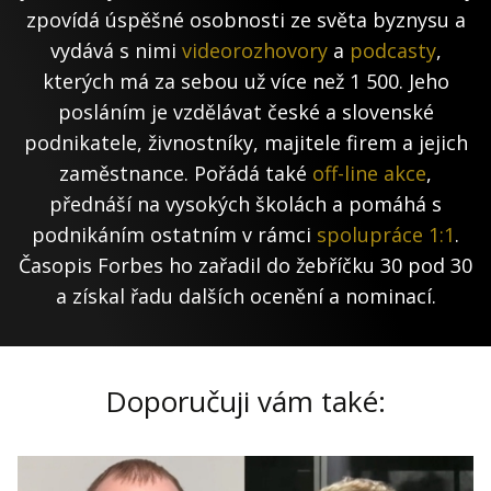
zpovídá úspěšné osobnosti ze světa byznysu a
vydává s nimi
videorozhovory
a
podcasty
,
kterých má za sebou už více než 1 500. Jeho
posláním je vzdělávat české a slovenské
podnikatele, živnostníky, majitele firem a jejich
zaměstnance. Pořádá také
off-line akce
,
přednáší na vysokých školách a pomáhá s
podnikáním ostatním v rámci
spolupráce 1:1
.
Časopis Forbes ho zařadil do žebříčku 30 pod 30
a získal řadu dalších ocenění a nominací.
Doporučuji vám také: