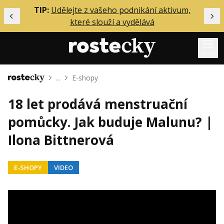
ělání
TIP:
Udělejte z vašeho podnikání aktivum,
Předchozí
Dal
které slouží a vydělává
Menu
...
E-shopy
Domů
Mentoring
18 let prodává menstruační
Podcasty
pomůcky. Jak buduje Malunu? |
Solo
Ilona Bittnerová
Akce
Inzerce
E-SHOPY
VIDEO
O mně
Přihlášení