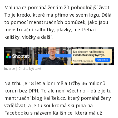
Maluna.cz pomáhá ženám žít pohodlnější život.
To je krédo, které má přímo ve svém logu. Dělá
to pomocí menstruačních pomůcek, jako jsou
menstruační kalhotky, plavky, ale třeba i
kalíšky, vložky a další.
Inzerce |
Chci tu být také
Na trhu je 18 let a loni měla tržby 36 milionů
korun bez DPH. To ale není všechno – dále je tu
mentruační blog Kalíšek.cz, který pomáhá ženy
vzdělávat, a je tu soukromá skupina na
Facebooku s názvem Kališnice, která má už