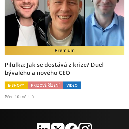
Premium
Pilulka: Jak se dostává z krize? Duel
bývalého a nového CEO
E-SHOPY
KRIZOVÉ ŘÍZENÍ
VIDEO
Před 10 měsíců