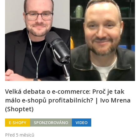
Velká debata o e-commerce: Proč je tak
málo e-shopů profitabilních? | Ivo Mrena
(Shoptet)
E-SHOPY
SPONZOROVÁNO
VIDEO
Před 5 měsíců