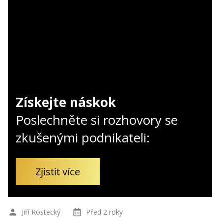
Kontakt
Obchodní podmínky
Hledaná fráze
Hledat
Získejte náskok
Poslechněte si rozhovory se
zkušenými podnikateli:
Zjistit více
Jiří Rostecký
Před 2 roky