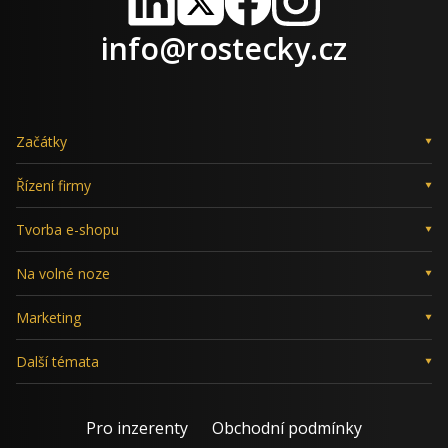
LinkedIn
X
Facebook
Instagram
info@rostecky.cz
Začátky
Řízení firmy
Tvorba e-shopu
Na volné noze
Marketing
Další témata
Pro inzerenty
Obchodní podmínky