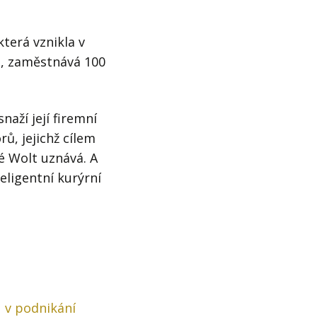
která vznikla v
t, zaměstnává 100
naží její firemní
ů, jejichž cílem
é Wolt uznává. A
eligentní kurýrní
u v podnikání