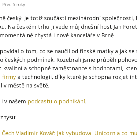
Před 5 roky
ně český. Je totiž součástí mezinárodní společnosti, 
ku. Na českém trhu ji vede můj dnešní host Jan Fore
y momentálně chystá i nové kanceláře v Brně.
ovídal o tom, co se naučil od finské matky a jak se s
do českých podmínek. Rozebrali jsme průběh pohovor
st kvalitní a schopné zaměstnance s hodnotami, kter
t firmy
a technologii, díky které je schopna rozjet int
liv městě na světě.
 i v našem
podcastu o podnikání
.
yznysu:
í Čech Vladimír Kovář: Jak vybudoval Unicorn a co m