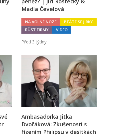
ouhý
peněz? | Jiří Rostecký &
Madla Čevelová
NA VOLNÉ NOZE
PTÁTE SE JIRKY
RŮST FIRMY
VIDEO
Před 3 týdny
 své
Ambasadorka Jitka
tr
Dvořáková: Zkušenosti s
řízením Philipsu v desítkách