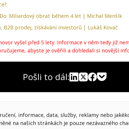
ce?
Do: Miliardový obrat během 4 let | Michal Menšík
, B2B prodej, získávání investorů | Lukáš Kovač
ovor vyšel před 5 lety. Informace v něm tedy již nem
učujeme, abyste je ověřili a dohledali si novější in
Pošli to dál:
Pocket
Linkedin
X
Sdílet
učení, informace, data, služby, reklamy nebo jakékol
jněné na našich stránkách je pouze nezávazného cha