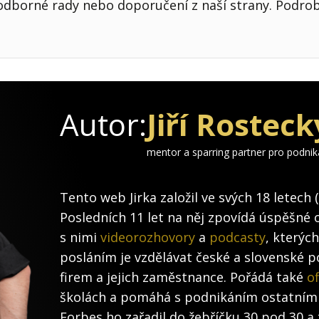
odborné rady nebo doporučení z naší strany. Podro
Autor:
Jiří Rosteck
mentor a sparring partner pro podni
Tento web Jirka založil ve svých 18 letech 
Posledních 11 let na něj zpovídá úspěšné 
s nimi
videorozhovory
a
podcasty
, kterýc
posláním je vzdělávat české a slovenské po
firem a jejich zaměstnance. Pořádá také
of
školách a pomáhá s podnikáním ostatním
Forbes ho zařadil do žebříčku 30 pod 30 a 