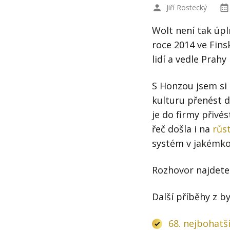
Jiří Rostecký
Wolt není tak úpl
roce 2014 ve Fins
lidí a vedle Prah
S Honzou jsem si p
kulturu přenést 
je do firmy přivé
řeč došla i na
růs
systém v jakémko
Rozhovor najdete
Další příběhy z b
68. nejbohatš