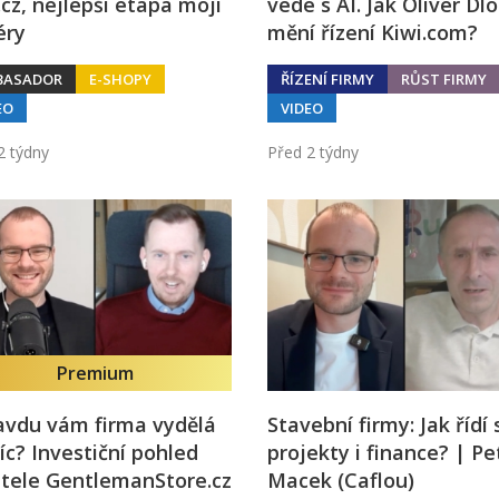
cz, nejlepší etapa mojí
vede s AI. Jak Oliver Dl
éry
mění řízení Kiwi.com?
BASADOR
E-SHOPY
ŘÍZENÍ FIRMY
RŮST FIRMY
EO
VIDEO
2 týdny
Před 2 týdny
Premium
avdu vám firma vydělá
Stavební firmy: Jak řídí
íc? Investiční pohled
projekty i finance? | Pe
tele GentlemanStore.cz
Macek (Caflou)