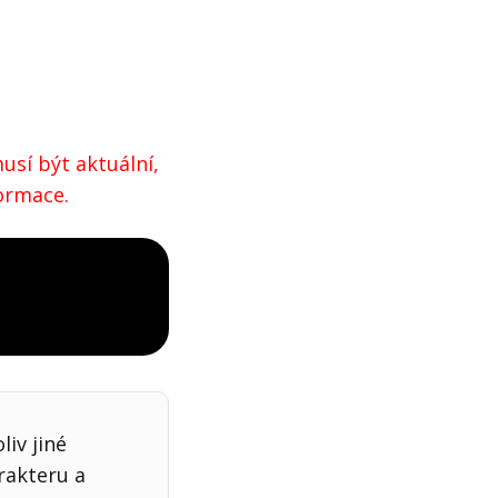
usí být aktuální,
formace.
iv jiné
rakteru a