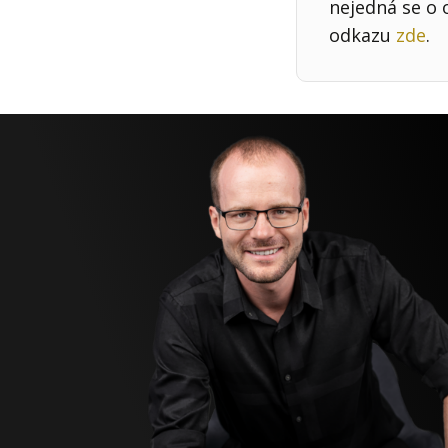
nejedná se o 
odkazu
zde
.