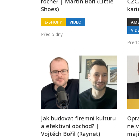
ročně? | Martin Borl (Little
CZC.
Shoes)
kari
E-SHOPY
VIDEO
AM
VID
Před 5 dny
Před 
Jak budovat firemní kulturu
Opr
a efektivní obchod? |
nejv
Vojtěch Bořil (Raynet)
maji