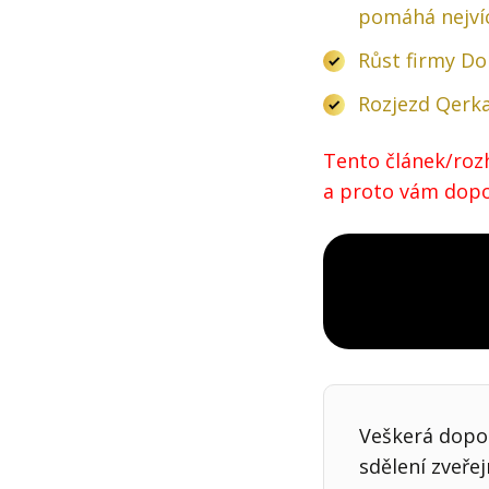
pomáhá nejví
Růst firmy Do
Rozjezd Qerka
Tento článek/rozh
a proto vám dopor
Veškerá dopor
sdělení zveře