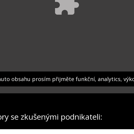
muto obsahu prosím přijměte funkční, analytics, výk
ory se zkušenými podnikateli: