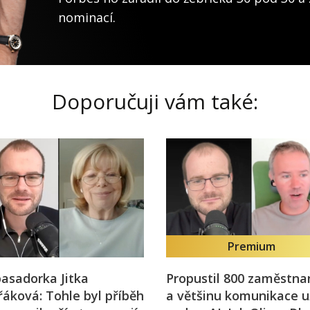
nominací.
Doporučuji vám také:
Premium
asadorka Jitka
Propustil 800 zaměstna
áková: Tohle byl příběh
a většinu komunikace u