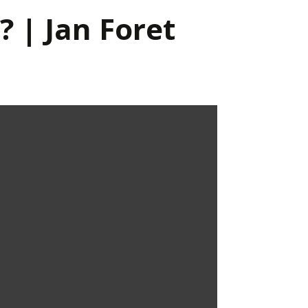
? | Jan Foret
Já v médiích