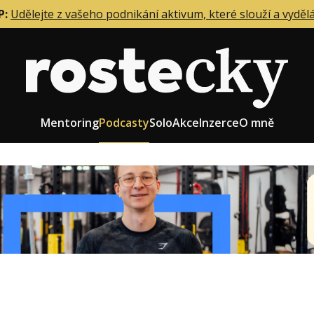
P:
Udělejte z vašeho podnikání aktivum, které slouží a vyděl
Mentoring
Podcasty
Solo
Akce
Inzerce
O mně
eting firmy
Role zakladatele/CEO
r zaměstnanců
Růst firmy
upnictví
Strategie firmy
od a prodej
Účetnictví a daně