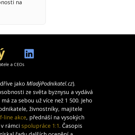
bnosti na
ý
katele a CEOs
(dříve jako
MladýPodnikatel.cz
).
osobnosti ze světa byznysu a vydává
h má za sebou už více než 1 500. Jeho
dnikatele, živnostníky, majitele
f-line akce
, přednáší na vysokých
 v rámci
spolupráce 1:1
. Časopis
získal řadu dalších ocenění a