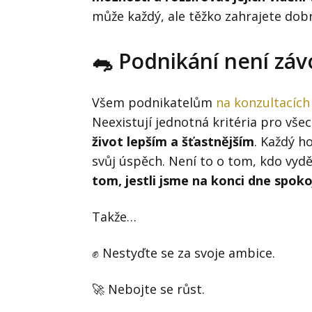
může každý, ale těžko zahrajete dobr
🐀 Podnikání není zá
Všem podnikatelům
na konzultacích
Neexistují jednotná kritéria pro vš
život lepším a šťastnějším
. Každý h
svůj úspěch. Není to o tom, kdo vyděl
tom, jestli jsme na konci dne spoko
Takže…
✊ Nestyďte se za svoje ambice.
🚀 Nebojte se růst.