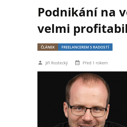
Hodnota firmy
Prode
Podnikání na v
Interim management
Proje
velmi profitabi
Konkurenceschopnost firmy
Před
Krizové řízení firmy
Rest
ČLÁNEK
FREELANCEREM S RADOSTÍ
Management firmy
Řízen
Jiří Rostecký
Před 1 rokem