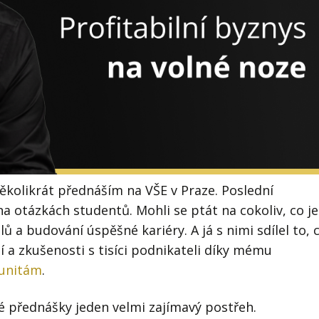
několikrát přednáším na VŠE v Praze. Poslední
 otázkách studentů. Mohli se ptát na cokoliv, co je
ů a budování úspěšné kariéry. A já s nimi sdílel to, 
í a zkušenosti s tisíci podnikateli díky mému
unitám
.
 té přednášky jeden velmi zajímavý postřeh.