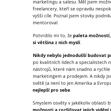
marketingu a salesu. Měl jsem možn
freelancery, kteří se opravdu nespok
vyšší cíle. Poznal jsem stovky podnik
mentoroval.
Potvrdilo mi to, že
paleta možností,
si většina z nich myslí
.
Nikdy nebylo jednodušší budovat pr
po kvalitních lidech a specialistech 
nástrojů, které nám snadno a rychle
marketingem a prodejem. A nikdy js
světě (a není to jen Amerika a Evropa,
nejlepší pro sebe
.
Smyslem osvěty v jakékoliv oblasti 
možnosti a rozšiřovat jejich vidění v