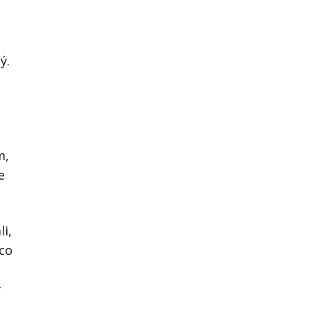
ý.
m,
e
li,
 co
v