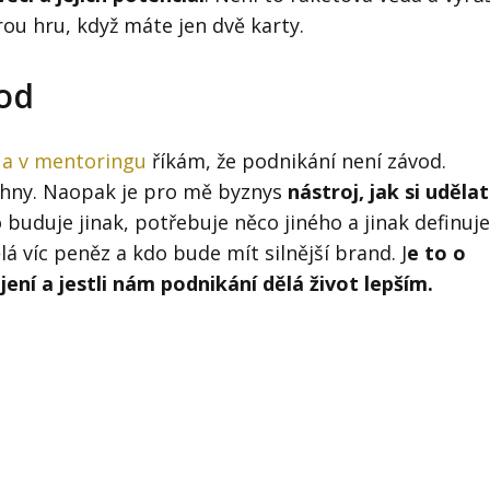
ou hru, když máte jen dvě karty.
vod
 a v mentoringu
říkám, že podnikání není závod.
echny. Naopak je pro mě byznys
nástroj, jak si udělat
o buduje jinak, potřebuje něco jiného a jinak definuje
á víc peněz a kdo bude mít silnější brand. J
e to o
jení a jestli nám podnikání dělá život lepším.