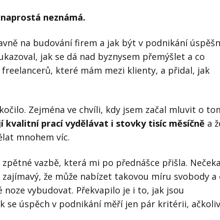
u naprostá neznámá.
lavně na budování firem a jak být v podnikání úspěšn
a ukazoval, jak se dá nad byznysem přemýšlet a co
freelancerů, které mám mezi klienty, a přidal, jak
skočilo. Zejména ve chvíli, kdy jsem začal mluvit o to
 kvalitní prací vydělávat i stovky tisíc měsíčně
a ž
dělat mnohem víc.
e zpětné vazbě, která mi po přednášce přišla. Nečeka
k zajímavý, že může nabízet takovou míru svobody a
oze vybudovat. Překvapilo je i to, jak jsou
k se úspěch v podnikání měří jen pár kritérii, ačkoli