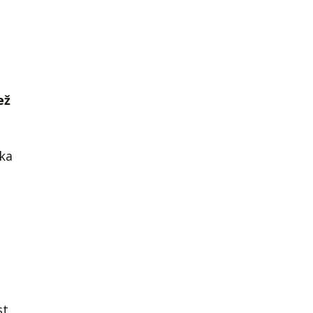
ež
ka
st