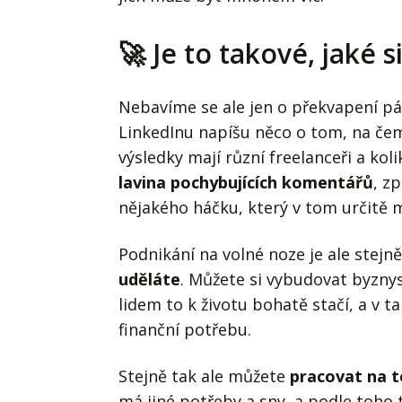
🚀 Je to takové, jaké s
Nebavíme se ale jen o překvapení pár
LinkedInu napíšu něco o tom, na čem
výsledky mají různí freelanceři a kol
lavina pochybujících komentářů
, z
nějakého háčku, který v tom určitě m
Podnikání na volné noze je ale stejně
uděláte
. Můžete si vybudovat byznys
lidem to k životu bohatě stačí, a v t
finanční potřebu.
Stejně tak ale můžete
pracovat na t
má jiné potřeby a sny, a podle toho t