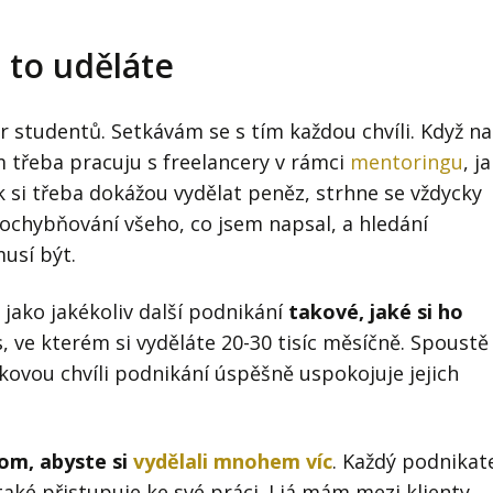
i to uděláte
 studentů. Setkávám se s tím každou chvíli. Když na
 třeba pracuju s freelancery v rámci
mentoringu
, j
ik si třeba dokážou vydělat peněz, strhne se vždycky
pochybňování všeho, co jsem napsal, a hledání
usí být.
 jako jakékoliv další podnikání
takové, jaké si ho
, ve kterém si vyděláte 20-30 tisíc měsíčně. Spoustě
akovou chvíli podnikání úspěšně uspokojuje jejich
om, abyste si
vydělali mnohem víc
. Každý podnikat
aké přistupuje ke své práci. I já mám mezi klienty