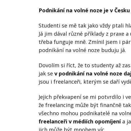
Podnikání na volné noze je v Česk
Studenti se mě tak jako vždy ptali h
Já jim dával různé příklady z praxe 
třeba funguje mně. Zmínil jsem i pár 
podnikání na volné noze buduju já.
Dovolím si říct, že to studenty až za
jak se
v podnikání na volné noze dají
jsou i freelanceři, kterým se daří vy
Jejich překvapení se mi potvrdilo i v
že freelancing může být finančně ta
všechno mohou podnikatelé na volné n
freelanceři v médiích opomíjení
a ja
jich může být mnohem víc.