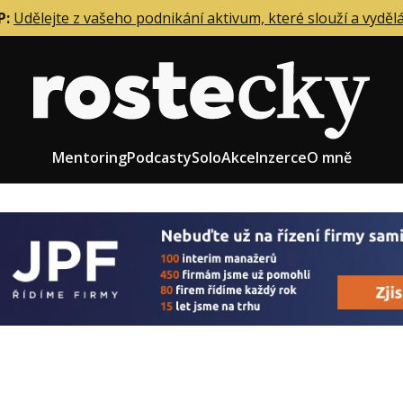
P:
Udělejte z vašeho podnikání aktivum, které slouží a vyděl
Mentoring
Podcasty
Solo
Akce
Inzerce
O mně
eting firmy
Role zakladatele/CEO
r zaměstnanců
Růst firmy
upnictví
Strategie firmy
od a prodej
Účetnictví a daně