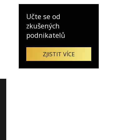
Učte se od
zkušených
Já v médiích
podnikatelů
ZJISTIT VÍCE