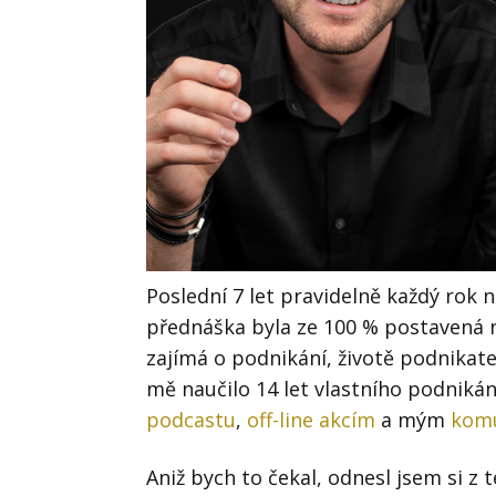
Poslední 7 let pravidelně každý rok 
přednáška byla ze 100 % postavená na
zajímá o podnikání, životě podnikatel
mě naučilo 14 let vlastního podnikán
podcastu
,
off-line akcím
a mým
kom
Aniž bych to čekal, odnesl jsem si z