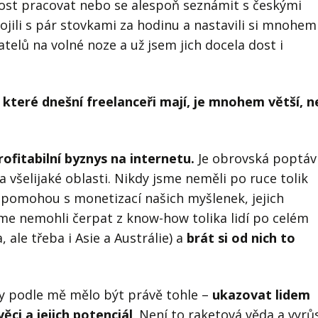
ost pracovat nebo se alespoň seznámit s českými
ojili s pár stovkami za hodinu a nastavili si mnohem
atelů na volné noze a už jsem jich docela dost i
 které dnešní freelanceři mají, je mnohem větší, n
ofitabilní byznys na internetu.
Je obrovská poptáv
na všelijaké oblasti. Nikdy jsme neměli po ruce tolik
 pomohou s monetizací našich myšlenek, jejich
me nemohli čerpat z know-how tolika lidí po celém
 ale třeba i Asie a Austrálie) a
brát si od nich to
by podle mě mělo být právě tohle –
ukazovat lidem
ěci a jejich potenciál
. Není to raketová věda a vyrů