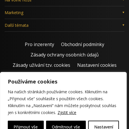
Marketing
Další témata
Pro inzerenty
Obchodní podmínky
Zásady ochrany osobních údajů
Zásady užívání tzv. cookies
Nastavení cookies
Používáme cookies
Na našich stránkách používáme cookies. Kliknutím na
„Přijmout vše“ souhlasíte s použitím všech cookies.
Kliknutím na „Nastavení“ nám můžete poskytnout souhlas
jen s konkrétními cookies.
Zjistit více
© 2011 – 2026 Jiří Rostecký | Inspiruje české podnikatele už 15
krásných let.
Přijmout vše
Odmítnout vše
Nastavení