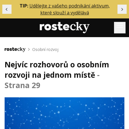
ělání
TIP:
Udělejte z vašeho podnikání aktivum,
Předchozí
Dal
které slouží a vydělává
Menu
Mentoring
Osobní rozvoj
Domů
Podcasty
Nejvíc rozhovorů o osobním
Solo
rozvoji na jednom místě
-
Akce
Strana 29
Inzerce
O mně
Přihlášení