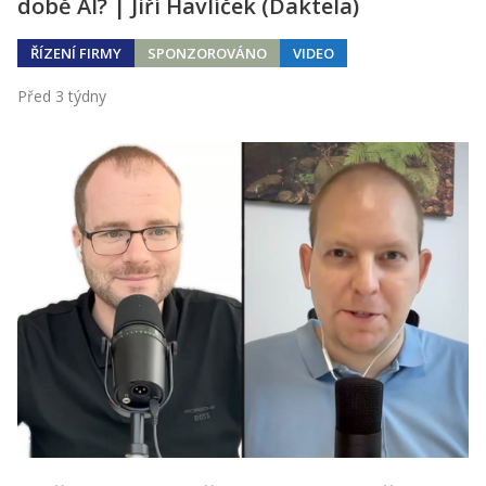
době AI? | Jiří Havlíček (Daktela)
ŘÍZENÍ FIRMY
SPONZOROVÁNO
VIDEO
Před 3 týdny