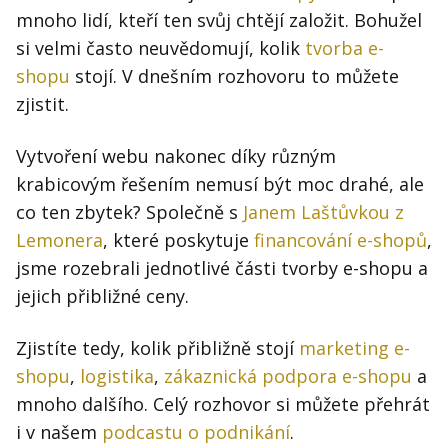
mnoho lidí, kteří ten svůj chtějí založit. Bohužel
si velmi často neuvědomují, kolik
tvorba e-
shopu
stojí. V dnešním rozhovoru to můžete
zjistit.
Vytvoření webu nakonec díky různým
krabicovým řešením nemusí být moc drahé, ale
co ten zbytek? Společně s
Janem Laštůvkou z
Lemonera
, které poskytuje
financování e-shopů
,
jsme rozebrali jednotlivé části tvorby e-shopu a
jejich přibližné ceny.
Zjistíte tedy, kolik přibližně stojí
marketing e-
shopu
,
logistika
,
zákaznická podpora e-shopu
a
mnoho dalšího. Celý rozhovor si můžete přehrát
i v našem
podcastu o podnikání
.