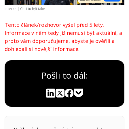
Inzerce |
Chci tu být také
Tento článek/rozhovor vyšel před 5 lety.
Informace v něm tedy již nemusí být aktuální, a
proto vám doporučujeme, abyste je ověřili a
dohledali si novější informace.
Pošli to dál:
Pocket
Linkedin
X
Sdílet