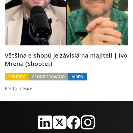
Většina e-shopů je závislá na majiteli | Ivo
Mrena (Shoptet)
E-SHOPY
SPONZOROVÁNO
VIDEO
Před 3 měsíce
LinkedIn
X
Facebook
Instagram