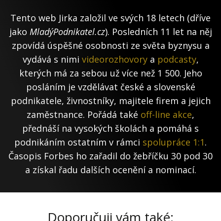
Tento web Jirka založil ve svých 18 letech (dříve
jako
MladýPodnikatel.cz
). Posledních 11 let na něj
zpovídá úspěšné osobnosti ze světa byznysu a
vydává s nimi
videorozhovory
a
podcasty
,
kterých má za sebou už více než 1 500. Jeho
posláním je vzdělávat české a slovenské
podnikatele, živnostníky, majitele firem a jejich
zaměstnance. Pořádá také
off-line akce
,
přednáší na vysokých školách a pomáhá s
podnikáním ostatním v rámci
spolupráce 1:1
.
Časopis Forbes ho zařadil do žebříčku 30 pod 30
a získal řadu dalších ocenění a nominací.
Doporučuji vám také: