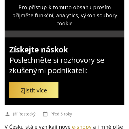
Kontakt
Pro přístup k tomuto obsahu prosím
Obchodní podmínky
přijměte funkční, analytics, výkon soubory
cookie
Hledaná fráze
Hledat
Získejte náskok
Poslechněte si rozhovory se
zkušenými podnikateli:
Zjistit více
Jiří Rostecký
Před 5 roky
V Česku stále vznikají nové
e-shopy
a i mně píše