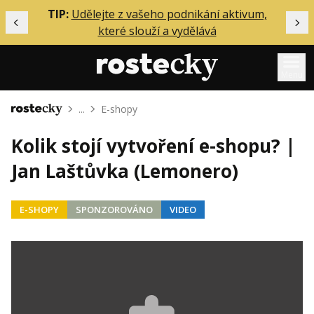
ělání
TIP:
Udělejte z vašeho podnikání aktivum,
Předchozí
Dal
které slouží a vydělává
Menu
...
E-shopy
Domů
Mentoring
Kolik stojí vytvoření e-shopu? |
Podcasty
Jan Laštůvka (Lemonero)
Solo
Akce
E-SHOPY
SPONZOROVÁNO
VIDEO
Inzerce
O mně
Přihlášení