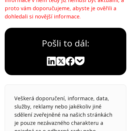
proto vám doporučujeme, abyste je ověřili a
dohledali si novější informace.
Pošli to dál:
Pocket
Linkedin
X
Sdílet
Veškerá doporučení, informace, data,
služby, reklamy nebo jakékoliv jiné
sdělení zveřejněné na našich stránkách
je pouze nezávazného charakteru a
nejedná se o odborné rady nebo