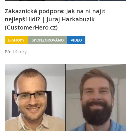
Zákaznická podpora: Jak na ni najít
nejlepší lidi? | Juraj Harkabuzík
(CustomerHero.cz)
E-SHOPY
SPONZOROVÁNO
VIDEO
Před 4 roky