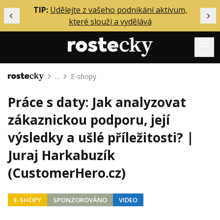
ělání
TIP:
Udělejte z vašeho podnikání aktivum,
Předchozí
Dal
které slouží a vydělává
Menu
...
E-shopy
Domů
Mentoring
Práce s daty: Jak analyzovat
Podcasty
zákaznickou podporu, její
Solo
výsledky a ušlé příležitosti? |
Akce
Juraj Harkabuzík
Inzerce
(CustomerHero.cz)
O mně
E-SHOPY
SPONZOROVÁNO
VIDEO
Přihlášení