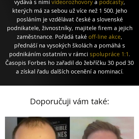
vydává s nimi
videorozhovory
a
podcasty
,
kterých má za sebou už více než 1 500. Jeho
posláním je vzdělávat české a slovenské
podnikatele, živnostníky, majitele firem a jejich
zaměstnance. Pořádá také
off-line akce
,
přednáší na vysokých školách a pomáhá s
podnikáním ostatním v rámci
spolupráce 1:1
.
Časopis Forbes ho zařadil do žebříčku 30 pod 30
a získal řadu dalších ocenění a nominací.
Doporučuji vám také: