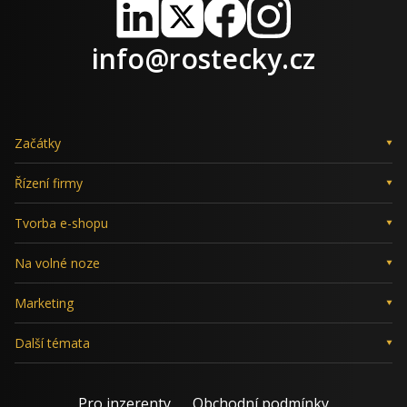
LinkedIn
X
Facebook
Instagram
info@rostecky.cz
Začátky
Řízení firmy
Tvorba e-shopu
Na volné noze
Marketing
Další témata
Pro inzerenty
Obchodní podmínky