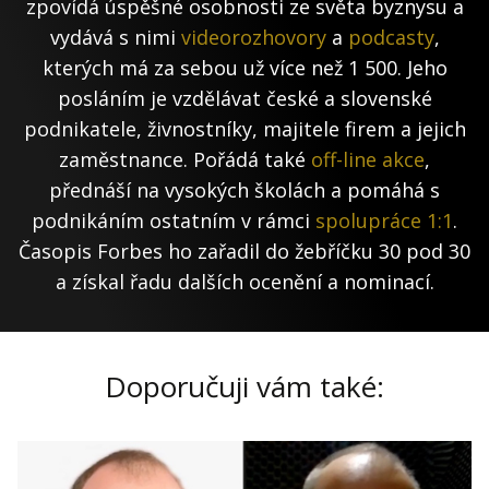
zpovídá úspěšné osobnosti ze světa byznysu a
vydává s nimi
videorozhovory
a
podcasty
,
kterých má za sebou už více než 1 500. Jeho
posláním je vzdělávat české a slovenské
podnikatele, živnostníky, majitele firem a jejich
zaměstnance. Pořádá také
off-line akce
,
přednáší na vysokých školách a pomáhá s
podnikáním ostatním v rámci
spolupráce 1:1
.
Časopis Forbes ho zařadil do žebříčku 30 pod 30
a získal řadu dalších ocenění a nominací.
Doporučuji vám také: