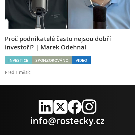
Proč podnikatelé často nejsou dobří
investoři? | Marek Odehnal
INVESTICE
SPONZOROVÁNO
VIDEO
Před 1 měsíc
LinkedIn
X
Facebook
Instagram
info@rostecky.cz