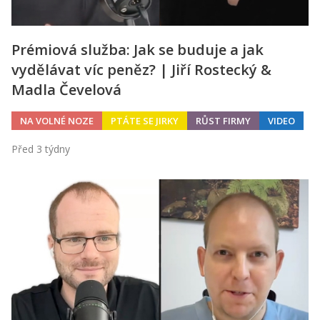
Prémiová služba: Jak se buduje a jak
vydělávat víc peněz? | Jiří Rostecký &
Madla Čevelová
NA VOLNÉ NOZE
PTÁTE SE JIRKY
RŮST FIRMY
VIDEO
Před 3 týdny