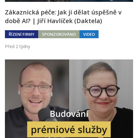
Zákaznická péče: Jak ji dělat úspěšně v
době AI? | Jiří Havlíček (Daktela)
ŘÍZENÍ FIRMY
SPONZOROVÁNO
VIDEO
Před 2 týdny