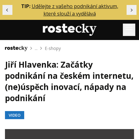
ělání
TIP:
Udělejte z vašeho podnikání aktivum,
Předchozí
Dal
které slouží a vydělává
Menu
...
E-shopy
Domů
Mentoring
Jiří Hlavenka: Začátky
Podcasty
podnikání na českém internetu,
Solo
(ne)úspěch inovací, nápady na
Akce
podnikání
Inzerce
O mně
VIDEO
Přihlášení