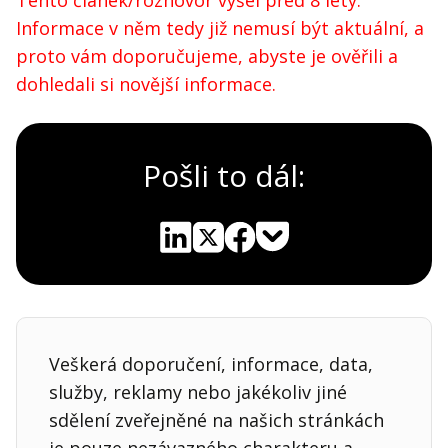
Informace v něm tedy již nemusí být aktuální, a
proto vám doporučujeme, abyste je ověřili a
dohledali si novější informace.
Pošli to dál:
Pocket
Linkedin
X
Sdílet
Veškerá doporučení, informace, data,
služby, reklamy nebo jakékoliv jiné
sdělení zveřejněné na našich stránkách
je pouze nezávazného charakteru a