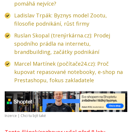
pomáhá nejvíce?
Ladislav Trpák: Byznys model Zootu,
filosofie podnikání, růst firmy
Ruslan Skopal (trenýrkárna.cz): Prodej
spodního prádla na internetu,
brandbuilding, začátky podnikání
Marcel Martínek (počítače24.cz): Proč
kupovat repasované notebooky, e-shop na
Prestashopu, fokus zakladatele
Inzerce |
Chci tu být také
Tento článek/rozhovor vyšel před 8 lety.