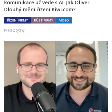
komunikace už vede s AI. Jak Oliver
Dlouhý mění řízení Kiwi.com?
ŘÍZENÍ FIRMY
RŮST FIRMY
VIDEO
Před 2 týdny