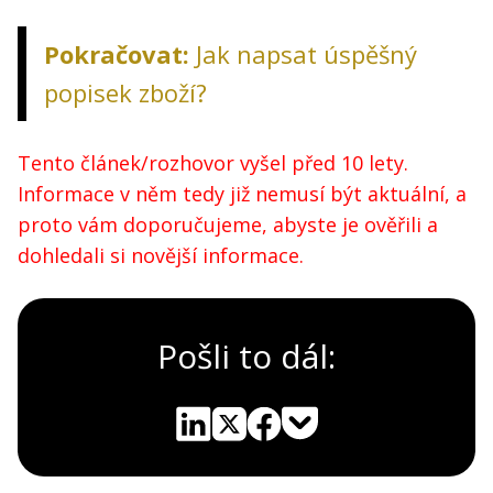
Pokračovat:
Jak napsat úspěšný
popisek zboží?
Tento článek/rozhovor vyšel před 10 lety.
Informace v něm tedy již nemusí být aktuální, a
proto vám doporučujeme, abyste je ověřili a
dohledali si novější informace.
Pošli to dál:
Pocket
Linkedin
X
Sdílet