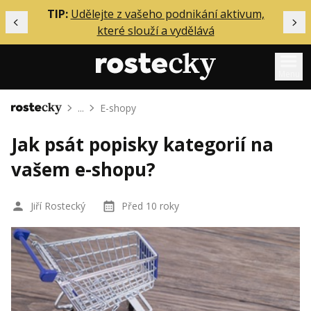
ělání
TIP:
Udělejte z vašeho podnikání aktivum,
Předchozí
Dal
které slouží a vydělává
Menu
...
E-shopy
Domů
Mentoring
Jak psát popisky kategorií na
Podcasty
vašem e-shopu?
Solo
Akce
Jiří Rostecký
Před 10 roky
Inzerce
O mně
Přihlášení