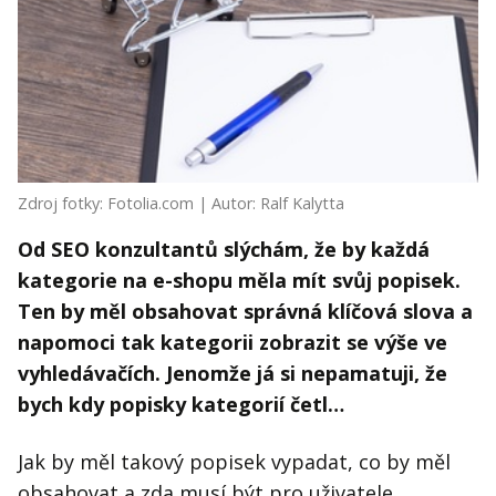
Kontakt
Obchodní podmínky
Hledaná fráze
Hledat
Zdroj fotky: Fotolia.com | Autor: Ralf Kalytta
Od SEO konzultantů slýchám, že by každá
kategorie na e-shopu měla mít svůj popisek.
Ten by měl obsahovat správná klíčová slova a
napomoci tak kategorii zobrazit se výše ve
vyhledávačích. Jenomže já si nepamatuji, že
bych kdy popisky kategorií četl…
Jak by měl takový popisek vypadat, co by měl
obsahovat a zda musí být pro uživatele