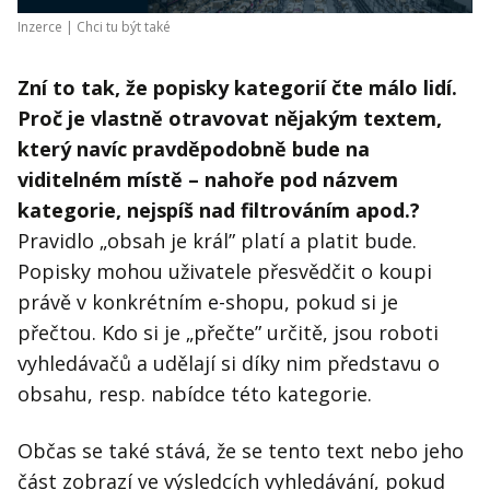
Inzerce |
Chci tu být také
Zní to tak, že popisky kategorií čte málo lidí.
Proč je vlastně otravovat nějakým textem,
který navíc pravděpodobně bude na
viditelném místě – nahoře pod názvem
kategorie, nejspíš nad filtrováním apod.?
Pravidlo „obsah je král” platí a platit bude.
Popisky mohou uživatele přesvědčit o koupi
právě v konkrétním e-shopu, pokud si je
přečtou. Kdo si je „přečte” určitě, jsou roboti
vyhledávačů a udělají si díky nim představu o
obsahu, resp. nabídce této kategorie.
Občas se také stává, že se tento text nebo jeho
část zobrazí ve výsledcích vyhledávání, pokud