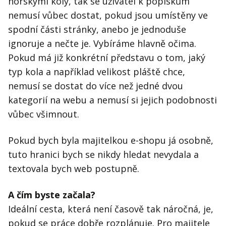
horskými koly, tak se uživatel k popiskům
nemusí vůbec dostat, pokud jsou umístěny ve
spodní části stránky, anebo je jednoduše
ignoruje a nečte je. Vybíráme hlavně očima.
Pokud má již konkrétní představu o tom, jaký
typ kola a například velikost pláště chce,
nemusí se dostat do více než jedné dvou
kategorií na webu a nemusí si jejich podobnosti
vůbec všimnout.
Pokud bych byla majitelkou e-shopu já osobně,
tuto hranici bych se nikdy hledat nevydala a
textovala bych web postupně.
A čím byste začala?
Ideální cesta, která není časově tak náročná, je,
pokud se práce dobře rozplánuje. Pro majitele