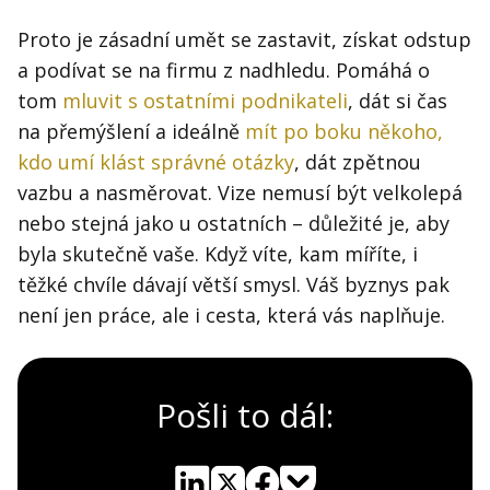
Proto je zásadní umět se zastavit, získat odstup
a podívat se na firmu z nadhledu. Pomáhá o
tom
mluvit s ostatními podnikateli
, dát si čas
na přemýšlení a ideálně
mít po boku někoho,
kdo umí klást správné otázky
, dát zpětnou
vazbu a nasměrovat. Vize nemusí být velkolepá
nebo stejná jako u ostatních – důležité je, aby
byla skutečně vaše. Když víte, kam míříte, i
těžké chvíle dávají větší smysl. Váš byznys pak
není jen práce, ale i cesta, která vás naplňuje.
Pošli to dál: