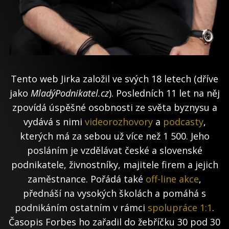
Tento web Jirka založil ve svých 18 letech (dříve
jako
MladýPodnikatel.cz
). Posledních 11 let na něj
zpovídá úspěšné osobnosti ze světa byznysu a
vydává s nimi
videorozhovory
a
podcasty
,
kterých má za sebou už více než 1 500. Jeho
posláním je vzdělávat české a slovenské
podnikatele, živnostníky, majitele firem a jejich
zaměstnance. Pořádá také
off-line akce
,
přednáší na vysokých školách a pomáhá s
podnikáním ostatním v rámci
spolupráce 1:1
.
Časopis Forbes ho zařadil do žebříčku 30 pod 30