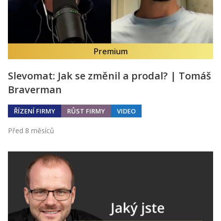
Premium
Slevomat: Jak se změnil a prodal? | Tomáš
Braverman
ŘÍZENÍ FIRMY
RŮST FIRMY
VIDEO
Před 8 měsíců