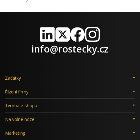
LinkedIn
X
Facebook
Instagram
info@rostecky.cz
Začátky
Řízení firmy
Tvorba e-shopu
Na volné noze
Marketing