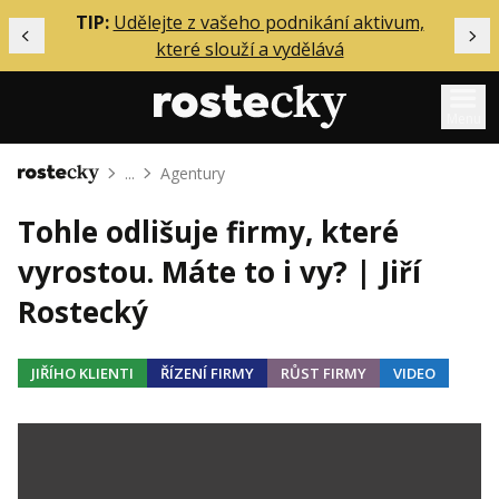
ělání
TIP:
Udělejte z vašeho podnikání aktivum,
Předchozí
Dal
které slouží a vydělává
Menu
...
Agentury
Domů
Mentoring
Tohle odlišuje firmy, které
Podcasty
vyrostou. Máte to i vy? | Jiří
Solo
Rostecký
Akce
Inzerce
JIŘÍHO KLIENTI
ŘÍZENÍ FIRMY
RŮST FIRMY
VIDEO
O mně
Přihlášení