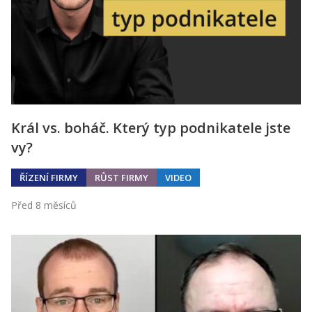
Král vs. boháč. Který typ podnikatele jste
vy?
ŘÍZENÍ FIRMY
RŮST FIRMY
VIDEO
Před 8 měsíců