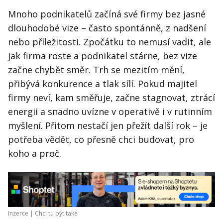
Mnoho podnikatelů začíná své firmy bez jasné
dlouhodobé vize – často spontánně, z nadšení
nebo příležitosti. Zpočátku to nemusí vadit, ale
jak firma roste a podnikatel stárne, bez vize
začne chybět směr. Trh se mezitím mění,
přibývá konkurence a tlak sílí. Pokud majitel
firmy neví, kam směřuje, začne stagnovat, ztrácí
energii a snadno uvízne v operativě i v rutinním
myšlení. Přitom nestačí jen přežít další rok – je
potřeba vědět, co přesně chci budovat, pro
koho a proč.
Inzerce |
Chci tu být také