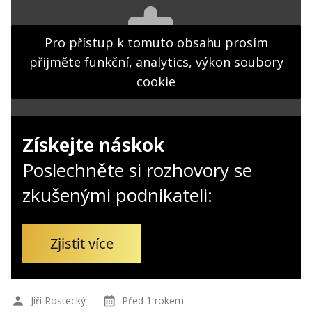
Kontakt
Obchodní podmínky
Pro přístup k tomuto obsahu prosím
přijměte funkční, analytics, výkon soubory
Hledaná fráze
Hledat
cookie
Získejte náskok
Poslechněte si rozhovory se
zkušenými podnikateli:
Zjistit více
Jiří Rostecký
Před 1 rokem