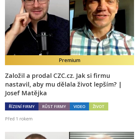
Premium
Založil a prodal CZC.cz. Jak si firmu
nastavil, aby mu dělala život lepším? |
Josef Matějka
ŘÍZENÍ FIRMY
RŮST FIRMY
VIDEO
ŽIVOT
Před 1 rokem