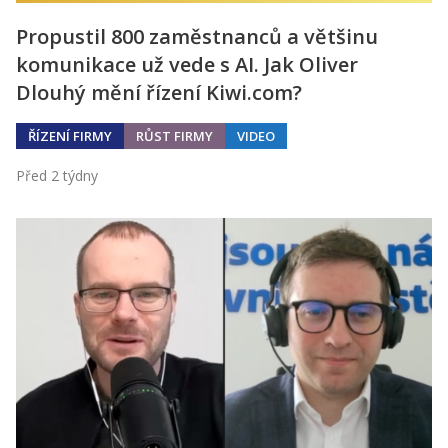
Propustil 800 zaměstnanců a většinu
komunikace už vede s AI. Jak Oliver
Dlouhý mění řízení Kiwi.com?
ŘÍZENÍ FIRMY
RŮST FIRMY
VIDEO
Před 2 týdny