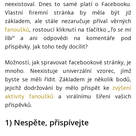
Kontakt
neexistoval. Dnes to samé platí o Facebooku.
Obchodní podmínky
Vlastní firemní stránka by měla být již
základem, ale stále nezaručuje příval věrných
Hledaná fráze
fanoušků
, rostoucí kliknutí na tlačítko
„To se mi
Hledat
líbí“
a ani odpovědi na komentáře pod
příspěvky. Jak toho tedy docílit?
Možností, jak spravovat facebookové stránky, je
mnoho. Neexistuje univerzální vzorec, jímž
byste se měli řídit. Základem je několik bodů,
jejichž dodržování by mělo přispět ke
zvýšení
aktivity fanoušků
a virálnímu šíření vašich
příspěvků.
1) Nespěte, přispívejte