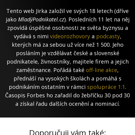
Tento web Jirka založil ve svých 18 letech (dříve
jako
MladýPodnikatel.cz
). Posledních 11 let na něj
zpovídá úspěšné osobnosti ze světa byznysu a
vydává s nimi
videorozhovory
a
podcasty
,
kterých má za sebou už více než 1 500. Jeho
posláním je vzdělávat české a slovenské
podnikatele, živnostníky, majitele firem a jejich
zaměstnance. Pořádá také
off-line akce
,
přednáší na vysokých školách a pomáhá s
podnikáním ostatním v rámci
spolupráce 1:1
.
Časopis Forbes ho zařadil do žebříčku 30 pod 30
a získal řadu dalších ocenění a nominací.
Doporučuji vám také: