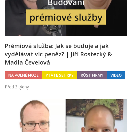
Prémiová služba: Jak se buduje a jak
vydělávat víc peněz? | Jiří Rostecký &
Madla Čevelová
NA VOLNÉ NOZE
PTÁTE SE JIRKY
RŮST FIRMY
VIDEO
Před 3 týdny