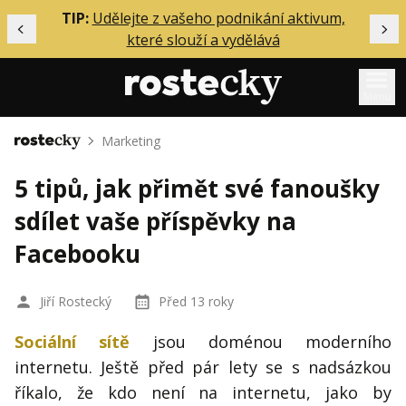
ělání
TIP:
Udělejte z vašeho podnikání aktivum,
Předchozí
Dal
které slouží a vydělává
Menu
Marketing
Domů
Mentoring
5 tipů, jak přimět své fanoušky
Podcasty
sdílet vaše příspěvky na
Solo
Facebooku
Akce
Inzerce
Jiří Rostecký
Před 13 roky
O mně
Sociální sítě
jsou doménou moderního
internetu. Ještě před pár lety se s nadsázkou
Přihlášení
říkalo, že kdo není na internetu, jako by