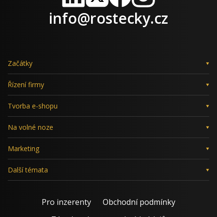
LinkedIn
X
Facebook
Instagram
info@rostecky.cz
Začátky
Řízení firmy
Tvorba e-shopu
Na volné noze
Marketing
Další témata
Pro inzerenty
Obchodní podmínky