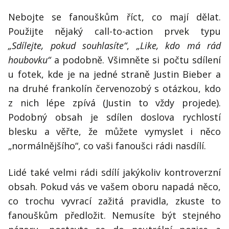
Nebojte se fanouškům říct, co mají dělat.
Použijte nějaký call-to-action prvek typu
„Sdílejte, pokud souhlasíte“
,
„Like, kdo má rád
houbovku“
a podobně. Všimněte si počtu sdílení
u fotek, kde je na jedné straně Justin Bieber a
na druhé frankolín červenozobý s otázkou, kdo
z nich lépe zpívá (Justin to vždy projede).
Podobný obsah je sdílen doslova rychlostí
blesku a věřte, že můžete vymyslet i něco
„normálnějšího“, co vaši fanoušci rádi nasdílí.
Lidé také velmi rádi sdílí jakýkoliv kontroverzní
obsah. Pokud vás ve vašem oboru napadá něco,
co trochu vyvrací zažitá pravidla, zkuste to
fanouškům předložit. Nemusíte být stejného