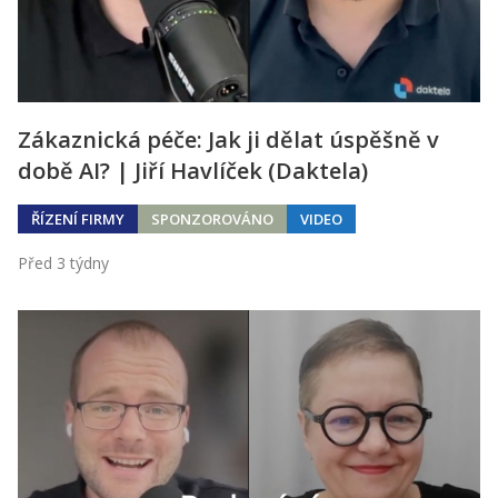
Zákaznická péče: Jak ji dělat úspěšně v
době AI? | Jiří Havlíček (Daktela)
ŘÍZENÍ FIRMY
SPONZOROVÁNO
VIDEO
Před 3 týdny