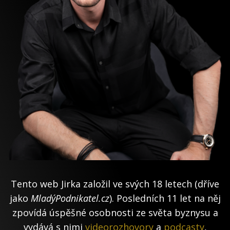
Tento web Jirka založil ve svých 18 letech (dříve
jako
MladýPodnikatel.cz
). Posledních 11 let na něj
zpovídá úspěšné osobnosti ze světa byznysu a
vydává s nimi
videorozhovory
a
podcasty
,