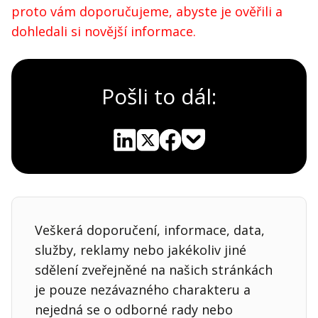
proto vám doporučujeme, abyste je ověřili a
dohledali si novější informace.
Pošli to dál:
Pocket
Linkedin
X
Sdílet
Veškerá doporučení, informace, data,
služby, reklamy nebo jakékoliv jiné
sdělení zveřejněné na našich stránkách
je pouze nezávazného charakteru a
nejedná se o odborné rady nebo