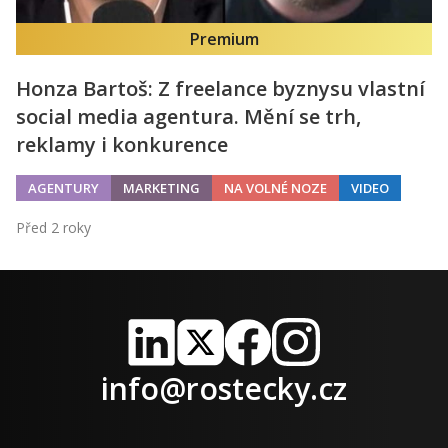
Premium
Honza Bartoš: Z freelance byznysu vlastní
social media agentura. Mění se trh,
reklamy i konkurence
AGENTURY
MARKETING
NA VOLNÉ NOZE
VIDEO
Před 2 roky
LinkedIn
X
Facebook
Instagram
info@rostecky.cz