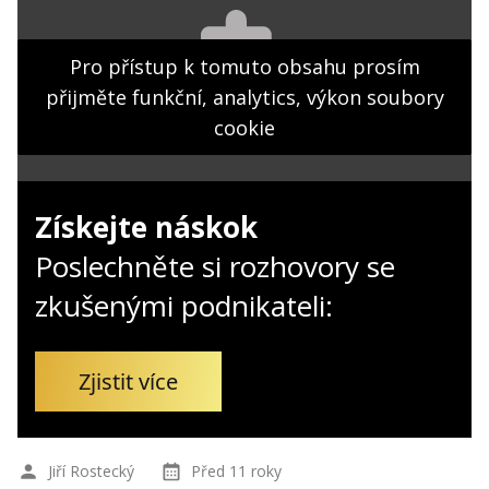
Kontakt
Obchodní podmínky
Pro přístup k tomuto obsahu prosím
přijměte funkční, analytics, výkon soubory
Hledaná fráze
Hledat
cookie
Získejte náskok
Poslechněte si rozhovory se
zkušenými podnikateli:
Zjistit více
Jiří Rostecký
Před 11 roky