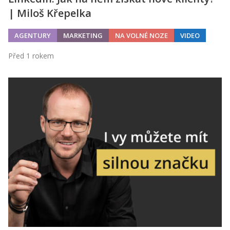
| Miloš Křepelka
AGENTURY
MARKETING
NA VOLNÉ NOZE
VIDEO
Před 1 rokem