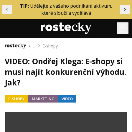
ělání
TIP:
Udělejte z vašeho podnikání aktivum,
Předchozí
Dal
které slouží a vydělává
Menu
...
E-shopy
Domů
Mentoring
VIDEO: Ondřej Klega: E-shopy si
Podcasty
musí najít konkurenční výhodu.
Solo
Jak?
Akce
Inzerce
E-SHOPY
MARKETING
VIDEO
O mně
Přihlášení