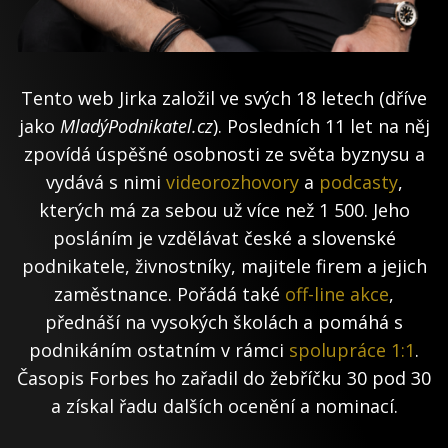
Tento web Jirka založil ve svých 18 letech (dříve
jako
MladýPodnikatel.cz
). Posledních 11 let na něj
zpovídá úspěšné osobnosti ze světa byznysu a
vydává s nimi
videorozhovory
a
podcasty
,
kterých má za sebou už více než 1 500. Jeho
posláním je vzdělávat české a slovenské
podnikatele, živnostníky, majitele firem a jejich
zaměstnance. Pořádá také
off-line akce
,
přednáší na vysokých školách a pomáhá s
podnikáním ostatním v rámci
spolupráce 1:1
.
Časopis Forbes ho zařadil do žebříčku 30 pod 30
a získal řadu dalších ocenění a nominací.