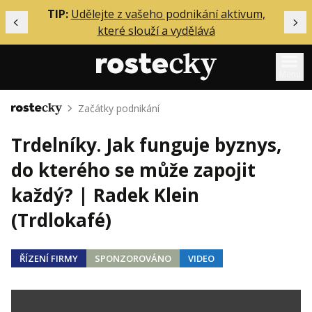
ělání
TIP:
Udělejte z vašeho podnikání aktivum,
Předchozí
Dal
které slouží a vydělává
Menu
Začátky podnikání
Domů
Mentoring
Trdelníky. Jak funguje byznys,
Podcasty
do kterého se může zapojit
Solo
každý? | Radek Klein
Akce
(Trdlokafé)
Inzerce
O mně
ŘÍZENÍ FIRMY
SPONZOROVÁNO
VIDEO
Přihlášení