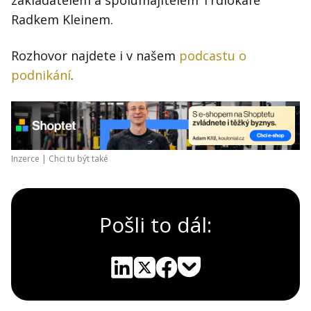
zakladatelem a spolumajitelem Trdlokafé
Radkem Kleinem.
Rozhovor najdete i v našem
podcastu o
podnikání
.
Inzerce |
Chci tu být také
Pošli to dál:
Pocket
Linkedin
X
Sdílet