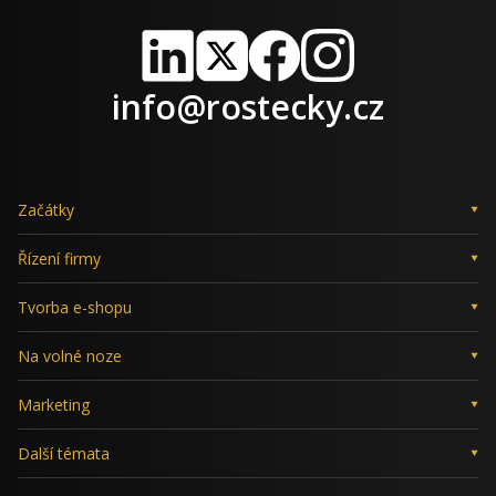
LinkedIn
X
Facebook
Instagram
info@rostecky.cz
Začátky
Řízení firmy
Tvorba e-shopu
Na volné noze
Marketing
Další témata