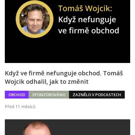
Kontakt
Obchodní podmínky
Hledaná fráze
Hledat
Když ve firmě nefunguje obchod. Tomáš
Wojcik odhalil, jak to změnit
OBCHOD
SPONZOROVÁNO
ZAZNĚLO V PODCASTECH
Před 11 měsíců