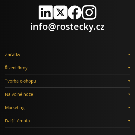
LinkedIn
X
Facebook
Instagram
info@rostecky.cz
Začátky
Řízení firmy
Tvorba e-shopu
Na volné noze
Marketing
Další témata