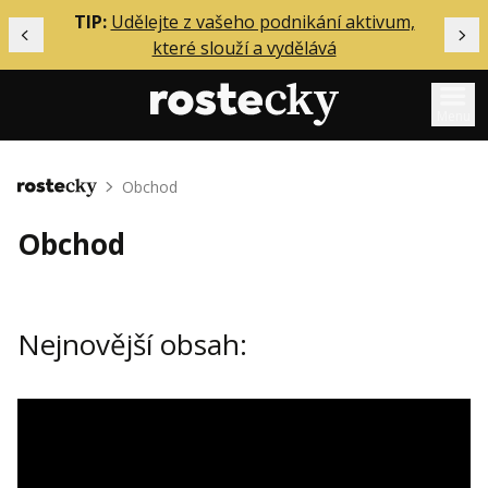
ělání
TIP:
Udělejte z vašeho podnikání aktivum,
Předchozí
Dal
které slouží a vydělává
Menu
Mentoring
Obchod
Domů
Podcasty
Obchod
Solo
Akce
Nejnovější obsah:
Inzerce
O mně
Přihlášení