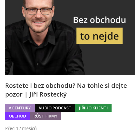
Rostete i bez obchodu? Na tohle si dejte
pozor | Jiří Rostecký
AGENTURY
AUDIO PODCAST
JIŘÍHO KLIENTI
OBCHOD
RŮST FIRMY
Před 12 měsíců