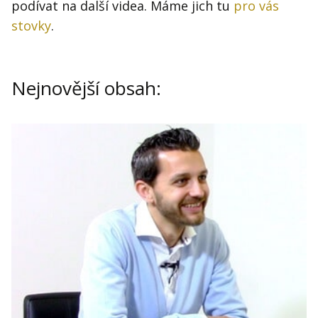
Kontakt
podívat na další videa. Máme jich tu
pro vás
stovky
.
Obchodní podmínky
Hledaná fráze
Hledat
Nejnovější obsah: