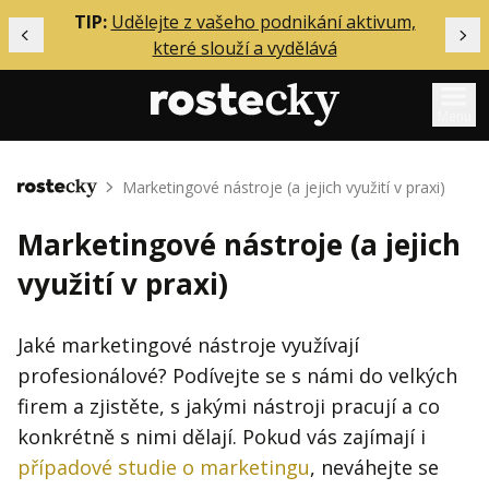
ělání
TIP:
Udělejte z vašeho podnikání aktivum,
Předchozí
Dal
které slouží a vydělává
Menu
Mentoring
Marketingové nástroje (a jejich využití v praxi)
Domů
Podcasty
Marketingové nástroje (a jejich
Solo
využití v praxi)
Akce
Inzerce
Jaké marketingové nástroje využívají
profesionálové? Podívejte se s námi do velkých
O mně
firem a zjistěte, s jakými nástroji pracují a co
konkrétně s nimi dělají. Pokud vás zajímají i
Přihlášení
případové studie o marketingu
, neváhejte se