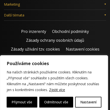
Marketing
Další témata
Pro inzerenty
Obchodní podmínky
Zásady ochrany osobních údajů
Zásady užívání tzv. cookies
Nastavení cookies
Používáme cookies
Na našich stránkách používáme cookies. Kliknutím na
„Přijmout vše“ souhlasíte s použitím všech cookies.
Kliknutím na „Nastavení“ nám můžete poskytnout souhlas
jen s konkrétními cookies.
Zjistit více
© 2011 – 2026 Jiří Rostecký | Inspiruje české podnikatele už 15
krásných let.
Přijmout vše
Odmítnout vše
Nastavení