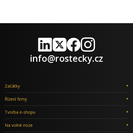
LinkedIn
X
Facebook
Instagram
info@rostecky.cz
Začátky
Řízení firmy
Tvorba e-shopu
Na volné noze