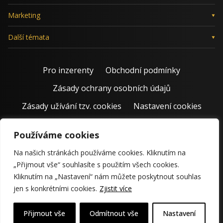
Marketing
Další témata
Pro inzerenty
Obchodní podmínky
Zásady ochrany osobních údajů
Zásady užívání tzv. cookies
Nastavení cookies
Používáme cookies
Na našich stránkách používáme cookies. Kliknutím na
„Přijmout vše“ souhlasíte s použitím všech cookies.
Kliknutím na „Nastavení“ nám můžete poskytnout souhlas
jen s konkrétními cookies.
Zjistit více
© 2011 – 2026 Jiří Rostecký | Inspiruje české podnikatele už 15
krásných let.
Přijmout vše
Odmítnout vše
Nastavení