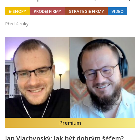
E-SHOPY
PRODEJ FIRMY
STRATEGIE FIRMY
VIDEO
Před 4 roky
Premium
Jan Vlachynský: Jak být dobrým šéfem?