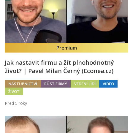
Premium
Jak nastavit firmu a žít plnohodnotný
život? | Pavel Milan Černý (Econea.cz)
NÁSTUPNICTVÍ
RŮST FIRMY
VEDENÍ LIDÍ
VIDEO
ŽIVOT
Před 5 roky