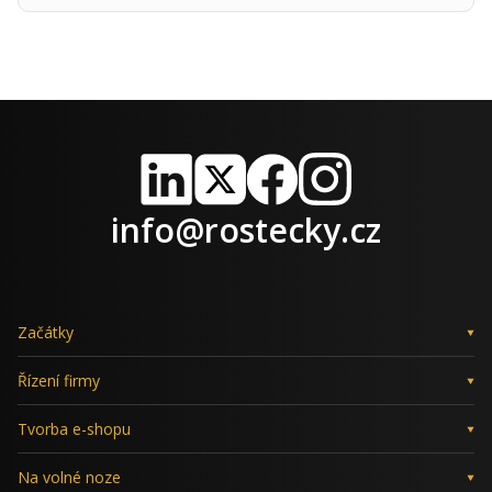
LinkedIn
X
Facebook
Instagram
info@rostecky.cz
Začátky
Řízení firmy
Tvorba e-shopu
Na volné noze