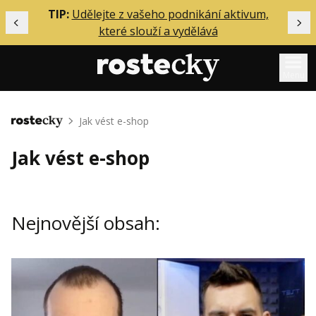
ělání
TIP:
Udělejte z vašeho podnikání aktivum,
Předchozí
Dal
které slouží a vydělává
Menu
Mentoring
Jak vést e-shop
Domů
Podcasty
Jak vést e-shop
Solo
Akce
Nejnovější obsah:
Inzerce
O mně
Přihlášení