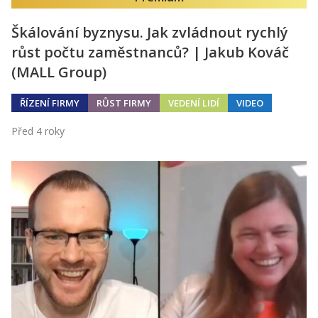
Škálování byznysu. Jak zvládnout rychlý
růst počtu zaměstnanců? | Jakub Kováč
(MALL Group)
ŘÍZENÍ FIRMY
RŮST FIRMY
VEDENÍ LIDÍ
VIDEO
Před 4 roky