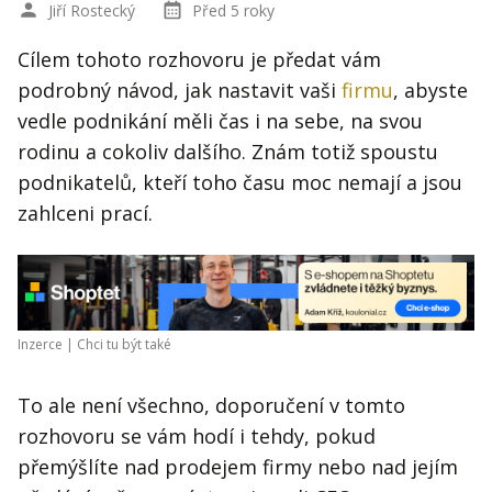
Jiří Rostecký
Před 5 roky
Cílem tohoto rozhovoru je předat vám
podrobný návod, jak nastavit vaši
firmu
, abyste
vedle podnikání měli čas i na sebe, na svou
rodinu a cokoliv dalšího. Znám totiž spoustu
podnikatelů, kteří toho času moc nemají a jsou
zahlceni prací.
Inzerce |
Chci tu být také
To ale není všechno, doporučení v tomto
rozhovoru se vám hodí i tehdy, pokud
přemýšlíte nad prodejem firmy nebo nad jejím