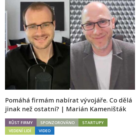
Pomáhá firmám nabírat vývojáře. Co dělá
jinak než ostatní? | Marián Kameništák
RŮST FIRMY
SPONZOROVÁNO
STARTUPY
VEDENÍ LIDÍ
VIDEO