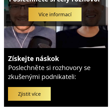
Kontakt
Obchodní podmínky
Více informací
Hledaná fráze
Hledat
Získejte náskok
Poslechněte si rozhovory se
zkušenými podnikateli:
Zjistit více