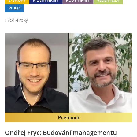
E-SHOPY
ŘÍZENÍ FIRMY
RŮST FIRMY
VEDENÍ LIDÍ
VIDEO
Před 4 roky
Premium
Ondřej Fryc: Budování managementu